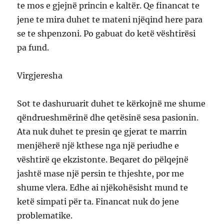
te mos e gjejnë princin e kaltër. Qe financat te
jene te mira duhet te mateni njëqind here para
se te shpenzoni. Po gabuat do ketë vështirësi
pa fund.
Virgjeresha
Sot te dashuruarit duhet te kërkojnë me shume
qëndrueshmërinë dhe qetësinë sesa pasionin.
Ata nuk duhet te presin qe gjerat te marrin
menjëherë një kthese nga një periudhe e
vështirë qe ekzistonte. Beqaret do pëlqejnë
jashtë mase një persin te thjeshte, por me
shume vlera. Edhe ai njëkohësisht mund te
ketë simpati për ta. Financat nuk do jene
problematike.