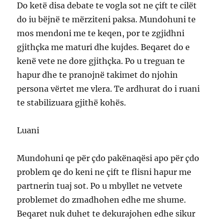
Do ketë disa debate te vogla sot ne çift te cilët
do iu bëjnë te mërziteni paksa. Mundohuni te
mos mendoni me te keqen, por te zgjidhni
gjithçka me maturi dhe kujdes. Beqaret do e
kenë vete ne dore gjithçka. Po u treguan te
hapur dhe te pranojnë takimet do njohin
persona vërtet me vlera. Te ardhurat do i ruani
te stabilizuara gjithë kohës.
Luani
Mundohuni qe për çdo pakënaqësi apo për çdo
problem qe do keni ne çift te flisni hapur me
partnerin tuaj sot. Po u mbyllet ne vetvete
problemet do zmadhohen edhe me shume.
Beqaret nuk duhet te dekurajohen edhe sikur