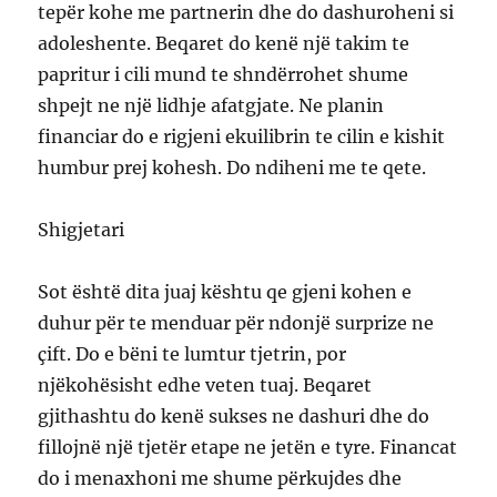
tepër kohe me partnerin dhe do dashuroheni si
adoleshente. Beqaret do kenë një takim te
papritur i cili mund te shndërrohet shume
shpejt ne një lidhje afatgjate. Ne planin
financiar do e rigjeni ekuilibrin te cilin e kishit
humbur prej kohesh. Do ndiheni me te qete.
Shigjetari
Sot është dita juaj kështu qe gjeni kohen e
duhur për te menduar për ndonjë surprize ne
çift. Do e bëni te lumtur tjetrin, por
njëkohësisht edhe veten tuaj. Beqaret
gjithashtu do kenë sukses ne dashuri dhe do
fillojnë një tjetër etape ne jetën e tyre. Financat
do i menaxhoni me shume përkujdes dhe