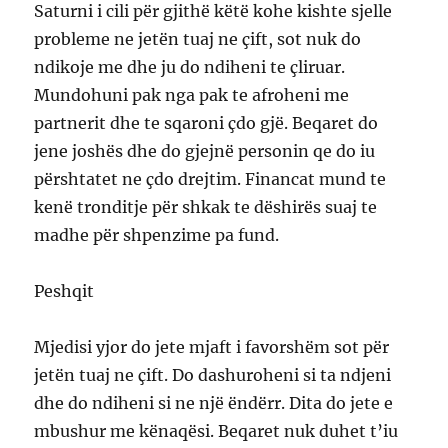
Saturni i cili për gjithë këtë kohe kishte sjelle
probleme ne jetën tuaj ne çift, sot nuk do
ndikoje me dhe ju do ndiheni te çliruar.
Mundohuni pak nga pak te afroheni me
partnerit dhe te sqaroni çdo gjë. Beqaret do
jene joshës dhe do gjejnë personin qe do iu
përshtatet ne çdo drejtim. Financat mund te
kenë tronditje për shkak te dëshirës suaj te
madhe për shpenzime pa fund.
Peshqit
Mjedisi yjor do jete mjaft i favorshëm sot për
jetën tuaj ne çift. Do dashuroheni si ta ndjeni
dhe do ndiheni si ne një ëndërr. Dita do jete e
mbushur me kënaqësi. Beqaret nuk duhet t’iu