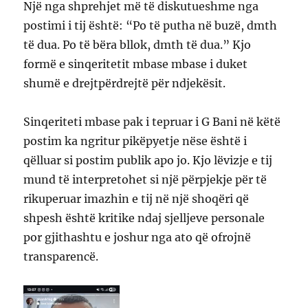
Një nga shprehjet më të diskutueshme nga
postimi i tij është: “Po të putha në buzë, dmth
të dua. Po të bëra bllok, dmth të dua.” Kjo
formë e sinqeritetit mbase mbase i duket
shumë e drejtpërdrejtë për ndjekësit.
Sinqeriteti mbase pak i tepruar i G Bani në këtë
postim ka ngritur pikëpyetje nëse është i
qëlluar si postim publik apo jo. Kjo lëvizje e tij
mund të interpretohet si një përpjekje për të
rikuperuar imazhin e tij në një shoqëri që
shpesh është kritike ndaj sjelljeve personale
por gjithashtu e joshur nga ato që ofrojnë
transparencë.