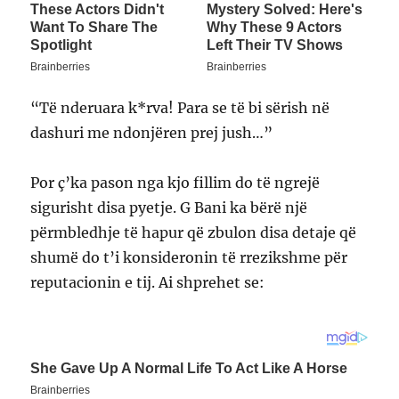
“Të nderuara k*rva! Para se të bi sërish në
dashuri me ndonjëren prej jush…”
Por ç’ka pason nga kjo fillim do të ngrejë
sigurisht disa pyetje. G Bani ka bërë një
përmbledhje të hapur që zbulon disa detaje që
shumë do t’i konsideronin të rrezikshme për
reputacionin e tij. Ai shprehet se: