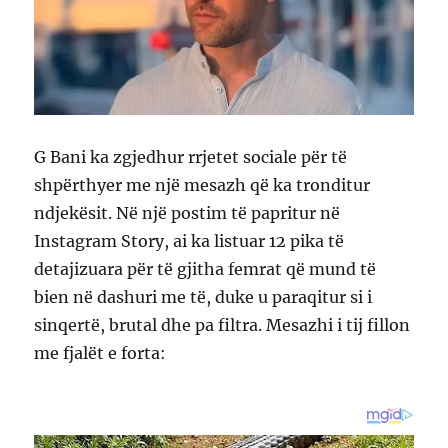
G Bani ka zgjedhur rrjetet sociale për të
shpërthyer me një mesazh që ka tronditur
ndjekësit. Në një postim të papritur në
Instagram Story, ai ka listuar 12 pika të
detajizuara për të gjitha femrat që mund të
bien në dashuri me të, duke u paraqitur si i
sinqertë, brutal dhe pa filtra. Mesazhi i tij fillon
me fjalët e forta: