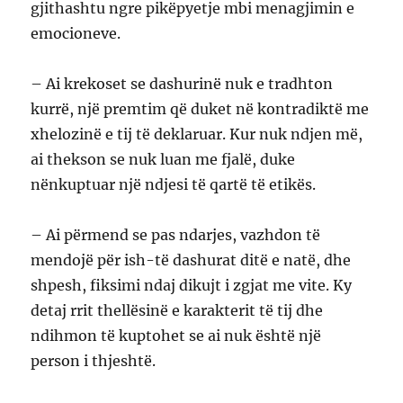
gjithashtu ngre pikëpyetje mbi menagjimin e
emocioneve.
– Ai krekoset se dashurinë nuk e tradhton
kurrë, një premtim që duket në kontradiktë me
xhelozinë e tij të deklaruar. Kur nuk ndjen më,
ai thekson se nuk luan me fjalë, duke
nënkuptuar një ndjesi të qartë të etikës.
– Ai përmend se pas ndarjes, vazhdon të
mendojë për ish-të dashurat ditë e natë, dhe
shpesh, fiksimi ndaj dikujt i zgjat me vite. Ky
detaj rrit thellësinë e karakterit të tij dhe
ndihmon të kuptohet se ai nuk është një
person i thjeshtë.