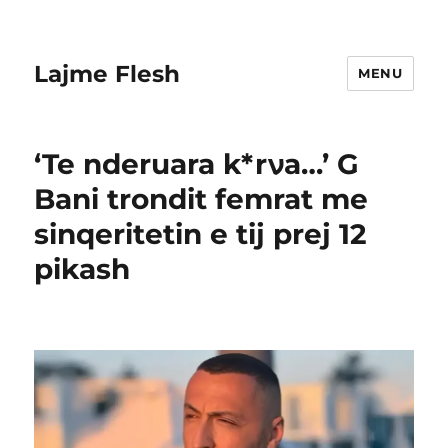
Lajme Flesh
MENU
‘Te nderuara k*rνa…’ G
Bani trondit femrat me
sinqeritetin e tij prej 12
pikash