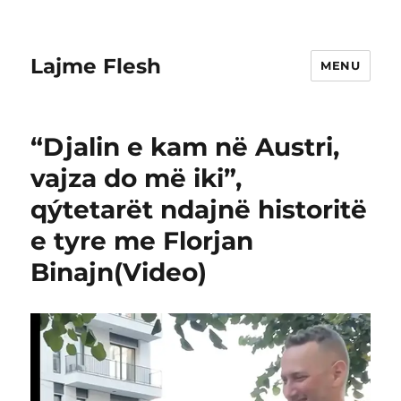
Lajme Flesh
MENU
“Djalin e kam në Austri,
vajza do më iki”,
qýtetarët ndajnë historitë
e tyre me Florjan
Binajn(Video)