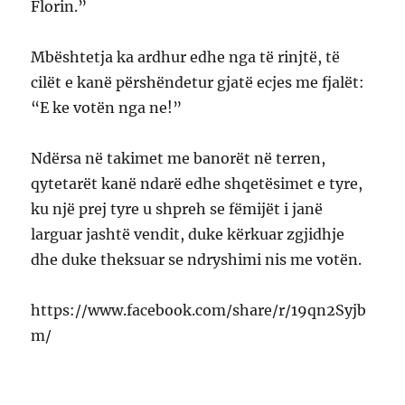
Florin.”
Mbështetja ka ardhur edhe nga të rinjtë, të
cilët e kanë përshëndetur gjatë ecjes me fjalët:
“E ke votën nga ne!”
Ndërsa në takimet me banorët në terren,
qytetarët kanë ndarë edhe shqetësimet e tyre,
ku një prej tyre u shpreh se fëmijët i janë
larguar jashtë vendit, duke kërkuar zgjidhje
dhe duke theksuar se ndryshimi nis me votën.
https://www.facebook.com/share/r/19qn2Syjb
m/