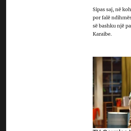
Sipas saj, në ko
por falë ndihmës
së bashku një pa
Karaibe.