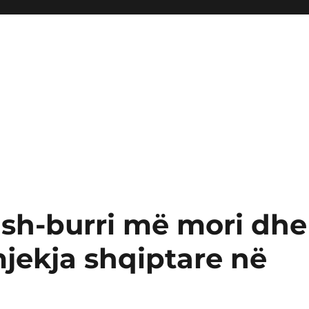
 ish-burri më mori dhe
mjekja shqiptare në