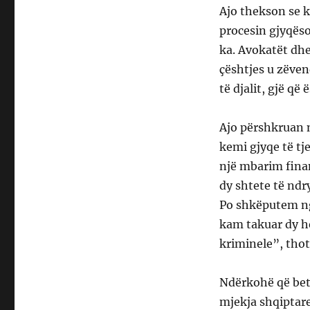
Ajo thekson se k
procesin gjyqëso
ka. Avokatët dhe 
çështjes u zëven
të djalit, gjë që
Ajo përshkruan n
kemi gjyqe të tje
një mbarim finan
dy shtete të ndr
Po shkëputem nga
kam takuar dy h
kriminele”, thot
Ndërkohë që bet
mjekja shqiptare 