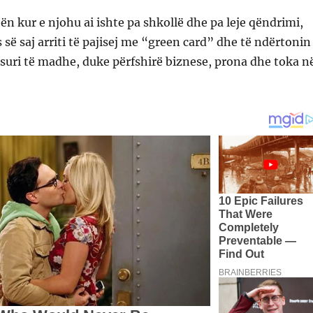
hën kur e njohu ai ishte pa shkollë dhe pa leje qëndrimi,
 së saj arriti të pajisej me “green card” dhe të ndërtonin
suri të madhe, duke përfshirë biznese, prona dhe toka n