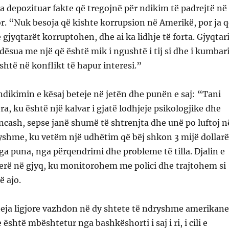
a depozituar fakte që tregojnë për ndikim të padrejtë në
r. “Nuk besoja që kishte korrupsion në Amerikë, por ja q
gjyqtarët korruptohen, dhe ai ka lidhje të forta. Gjyqtari
dësua me një që është mik i ngushtë i tij si dhe i kumbar
 është në konflikt të hapur interesi.”
dikimin e kësaj beteje në jetën dhe punën e saj: “Tani
ra, ku është një kalvar i gjatë lodhjeje psikologjike dhe
cash, sepse janë shumë të shtrenjta dhe unë po luftoj n
yshme, ku vetëm një udhëtim që bëj shkon 3 mijë dollarë
 puna, nga përqendrimi dhe probleme të tilla. Djalin e
erë në gjyq, ku monitorohem me polici dhe trajtohem si
ë ajo.
eja ligjore vazhdon në dy shtete të ndryshme amerikane
është mbështetur nga bashkëshorti i saj i ri, i cili e