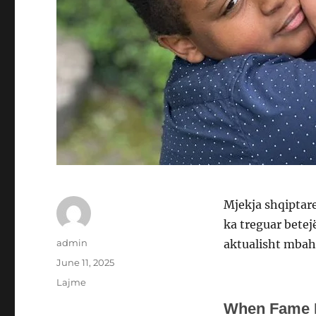
Mjekja shqiptar
ka treguar betejën
Author
admin
aktualisht mbahe
Posted
June 11, 2025
on
Categories
Lajme