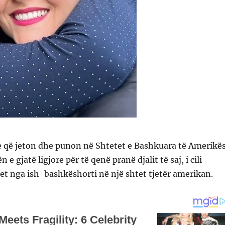
e që jeton dhe punon në Shtetet e Bashkuara të Amerikë
 e gjatë ligjore për të qenë pranë djalit të saj, i cili
t nga ish-bashkëshorti në një shtet tjetër amerikan.