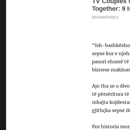
“Ish-bashkëshor
sepse kur e njoh
pasuri shumë të
biznese makina
Ajo tha se u div
të përsëritura t
mbajta kujdestari
gjithçka sepse d
Por historia mor