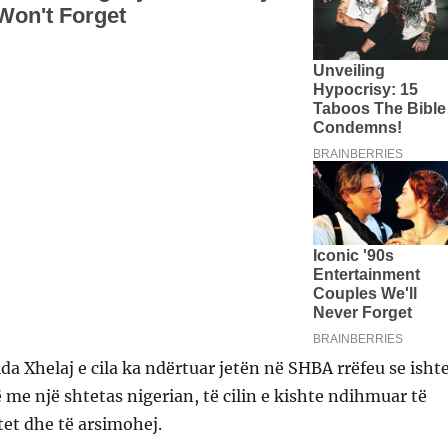
ida Xhelaj e cila ka ndërtuar jetën në SHBA rrëfeu se isht
me një shtetas nigerian, të cilin e kishte ndihmuar të
t dhe të arsimohej.