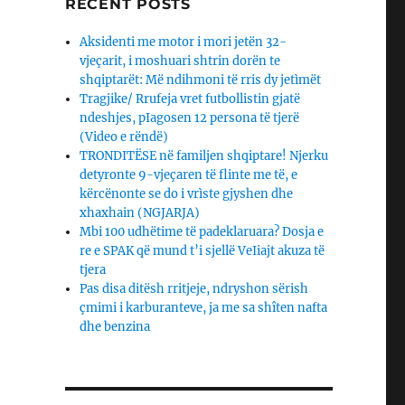
RECENT POSTS
Aksidenti me motor i mori jetën 32-
vjeçarit, i moshuari shtrin dorën te
shqiptarët: Më ndihmoni të rris dy jetìmët
Tragjike/ Rrufeja vret futbollistin gjatë
ndeshjes, pIagosen 12 persona të tjerë
(Video e rëndë)
TRONDITËSE në familjen shqiptare! Njerku
detyronte 9-vjeçaren të flinte me të, e
kërcënonte se do i vrìste gjyshen dhe
xhaxhain (NGJARJA)
Mbi 100 udhëtime të padeklaruara? Dosja e
re e SPAK që mund t’i sjellë VeIiajt akuza të
tjera
Pas disa ditësh rritjeje, ndryshon sërish
çmimi i karburanteve, ja me sa shîten nafta
dhe benzina