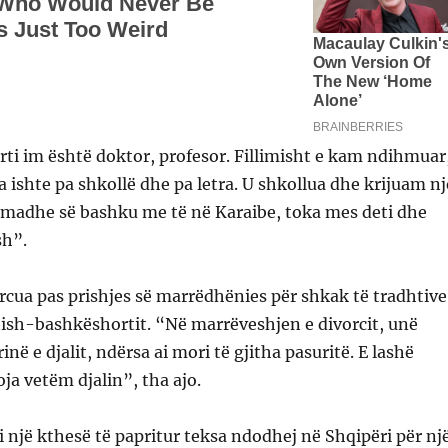
ti im është doktor, profesor. Fillimisht e kam ndihmuar
a ishte pa shkollë dhe pa letra. U shkollua dhe krijuam nj
 madhe së bashku me të në Karaibe, toka mes deti dhe
sh”.
orcua pas prishjes së marrëdhënies për shkak të tradhtive
ë ish-bashkëshortit. “Në marrëveshjen e divorcit, unë
në e djalit, ndërsa ai mori të gjitha pasuritë. E lashë
oja vetëm djalin”, tha ajo.
i një kthesë të papritur teksa ndodhej në Shqipëri për nj