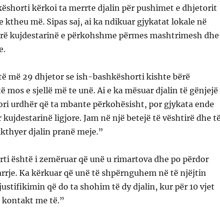
këshorti kërkoi ta merrte djalin për pushimet e dhjetorit
 ktheu më. Sipas saj, ai ka ndikuar gjykatat lokale në
rrë kujdestarinë e përkohshme përmes mashtrimesh dhe
e.
të më 29 dhjetor se ish-bashkëshorti kishte bërë
 mos e sjellë më te unë. Ai e ka mësuar djalin të gënjejë
ori urdhër që ta mbante përkohësisht, por gjykata ende
kujdestarinë ligjore. Jam në një betejë të vështirë dhe t
rikthyer djalin pranë meje.”
ti është i zemëruar që unë u rimartova dhe po përdor
rrje. Ka kërkuar që unë të shpërnguhem në të njëjtin
ustifikimin që do ta shohim të dy djalin, kur për 10 vjet
 kontakt me të.”