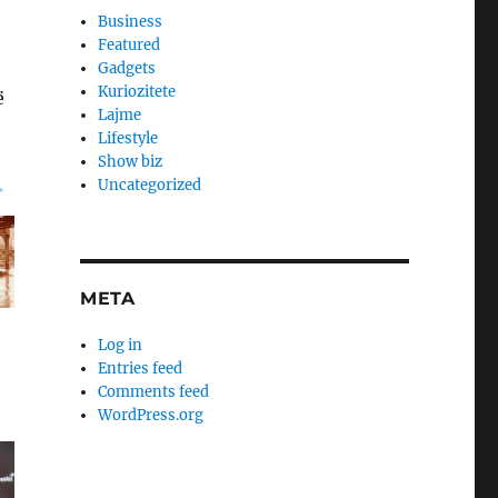
Business
Featured
Gadgets
Kuriozitete
ë
Lajme
Lifestyle
Show biz
Uncategorized
META
Log in
Entries feed
Comments feed
WordPress.org