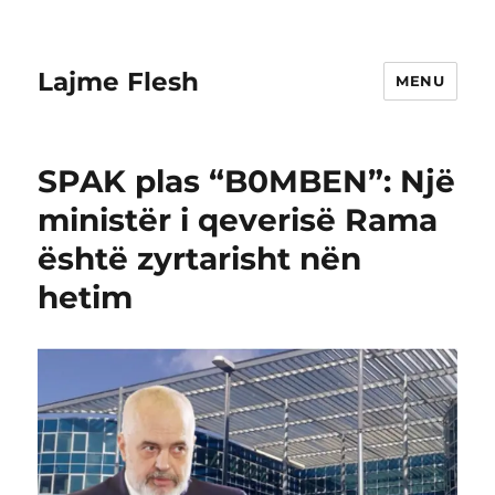
Lajme Flesh
MENU
SPAK plas “B0MBEN”: Një
ministër i qeverisë Rama
është zyrtarisht nën
hetim