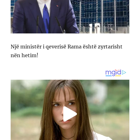
Një ministër i qeverisë Rama është zyrtarisht
nën hetim!