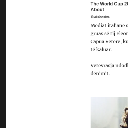
Mediat italiane s
gruas së tij Ele
Capua Vetere, ku
të kaluar.
Vetëvrasja ndodh
dënimit.