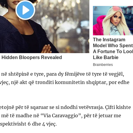
në shtëpinë e tyre, para dy fëmijëve të tyre të vegjël,
vjeç, një akt që tronditi komunitetin shqiptar, por edhe
tojnë për të sqaruar se si ndodhi vetëvrasja. Çifti kishte
 më të madhe në “Via Caravaggio”, për të jetuar me
espektivisht 6 dhe 4 vjeç.