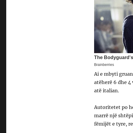
Ai e mbyti gruan 
atëherë 6 dhe 4 
atë italian.
Autoritetet po he
marrë një shtëpi
fëmijët e tyre, r