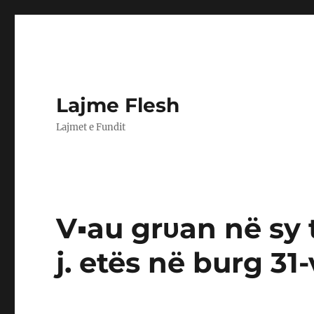
Lajme Flesh
Lajmet e Fundit
V▪︎au grυan në sy 
j. etës në burg 31-