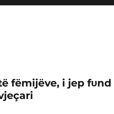
të fëmijëve, i jep fυnd
vjeçari