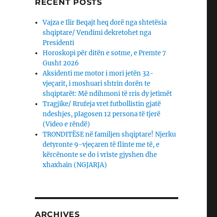
RECENT POSTS
Vajza e Ilir Beqajt heq dorë nga shtetësia
shqiptare/ Vendimi dekretohet nga
Presidenti
Horoskopi për ditën e sotme, e Premte 7
Gusht 2026
Aksidenti me motor i mori jetën 32-
vjeçarit, i moshuari shtrin dorën te
shqiptarët: Më ndihmoni të rris dy jetìmët
Tragjike/ Rrufeja vret futbollistin gjatë
ndeshjes, pIagosen 12 persona të tjerë
(Video e rëndë)
TRONDITËSE në familjen shqiptare! Njerku
detyronte 9-vjeçaren të flinte me të, e
kërcënonte se do i vrìste gjyshen dhe
xhaxhain (NGJARJA)
ARCHIVES