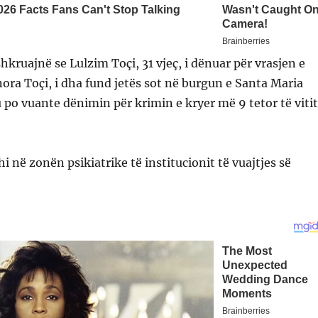
hkruajnë se Lulzim Toçi, 31 vjeç, i dënuar për vrasjen e
onora Toçi, i dha fund jetës sot në burgun e Santa Maria
 po vuante dënimin për krimin e kryer më 9 tetor të vitit
i në zonën psikiatrike të institucionit të vuajtjes së