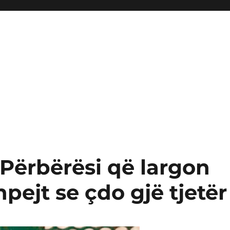
 Përbërësi që largon
pejt se çdo gjë tjetër