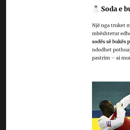
Soda e b
Një nga truket m
mbështetur edhe
sodës së bukës p
ndodhet pothuaj
pastrim – ai mun