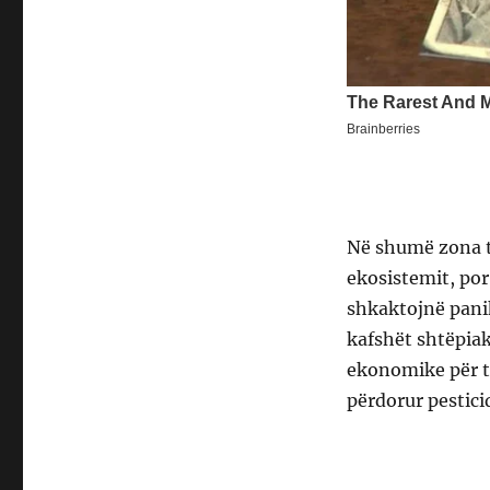
Në shumë zona të
ekosistemit, por
shkaktojnë pani
kafshët shtëpiak
ekonomike për 
përdorur pestici