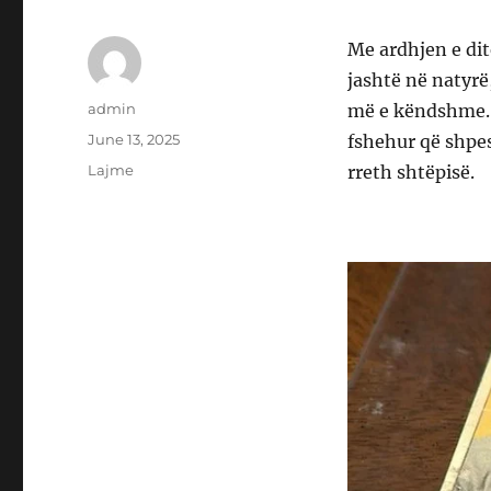
Me ardhjen e dit
jashtë në natyrë
Author
admin
më e këndshme. P
Posted
June 13, 2025
fshehur që shpe
on
Categories
Lajme
rreth shtëpisë.