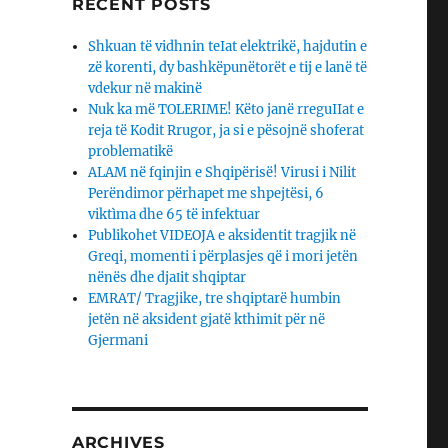
RECENT POSTS
Shkuan të vidhnin teIat elektrikë, hajdutin e
zë korenti, dy bashkëpunëtorët e tij e lanë të
vdekur në makinë
Nuk ka më TOLERIME! Këto janë rreguIIat e
reja të Kodit Rrugor, ja si e pësojnë shoferat
problematikë
ALAM në fqinjin e Shqipërisë! Virusi i Nilit
Perëndimor përhapet me shpejtësi, 6
viktìma dhe 65 të infektuar
Publikohet VIDEOJA e aksidentit tragjik në
Greqi, momenti i përplasjes që i mori jetën
nënës dhe djaΙit shqiptar
EMRAT/ Tragjike, tre shqiptarë humbin
jetën në aksident gjatë kthimit për në
Gjermani
ARCHIVES