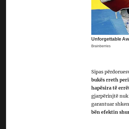
Sipas përdoruesv
bukës rreth peri
hapësira të errë
gjarpërinjtë nuk
garantuar shken
bën efektin sh