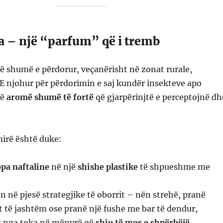
a – një “parfum” që i tremb
ë shumë e përdorur, veçanërisht në zonat rurale,
 E njohur për përdorimin e saj kundër insekteve apo
jë
aromë shumë të fortë
që gjarpërinjtë e perceptojnë dh
mirë është duke:
opa naftaline
në një
shishe plastike
të shpueshme me
 në pjesë strategjike të oborrit – nën strehë, pranë
 të jashtëm ose pranë një fushe me bar të dendur,
es nga toka në mënyrë që
shiu të mos e shpërbëjë