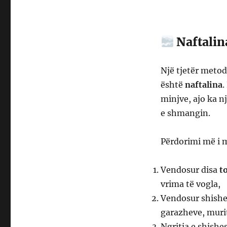
Naftalin
Një tjetër metod
është
naftalina
.
minjve, ajo ka n
e shmangin.
Përdorimi më i 
Vendosur disa
t
vrima të vogla,
Vendosur shishen
garazheve, murit
Ngritja e shish