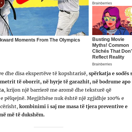
e dhe disa ekspertëve të kopshtarisë,
spërkatja e sodës 
metrit të oborrit, në hyrje të garazhit, në bodrume apo
ta
, krijon një barrierë me aromë dhe teksturë që
 e pëlqejnë. Megjithëse nuk është një zgjidhje 100% e
cërisht,
kombinimi i saj me masa të tjera preventive e
umë më të dukshëm.