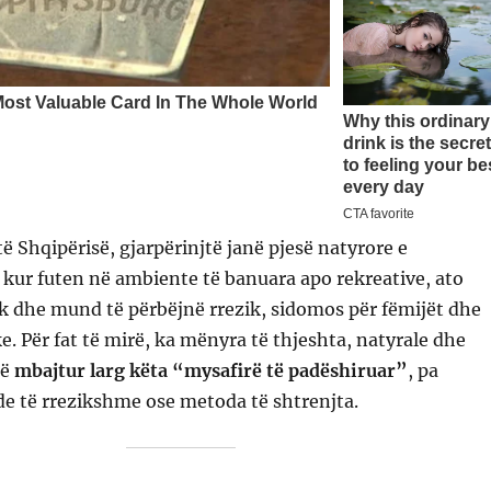
 Shqipërisë, gjarpërinjtë janë pjesë natyrore e
 kur futen në ambiente të banuara apo rekreative, ato
k dhe mund të përbëjnë rrezik, sidomos për fëmijët dhe
e. Për fat të mirë, ka mënyra të thjeshta, natyrale dhe
të
mbajtur larg këta “mysafirë të padëshiruar”
, pa
de të rrezikshme ose metoda të shtrenjta.