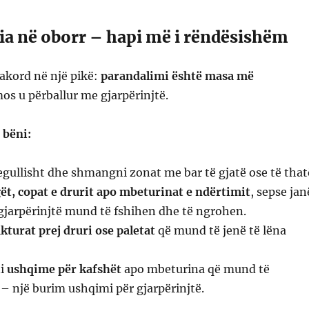
ia në oborr – hapi më i rëndësishëm
akord në një pikë:
parandalimi është masa më
os u përballur me gjarpërinjtë.
 bëni:
egullisht dhe shmangni zonat me bar të gjatë ose të that
ët, copat e drurit apo mbeturinat e ndërtimit
, sepse jan
gjarpërinjtë mund të fshihen dhe të ngrohen.
kturat prej druri ose paletat
që mund të jenë të lëna
ni
ushqime për kafshët
apo mbeturina që mund të
 – një burim ushqimi për gjarpërinjtë.