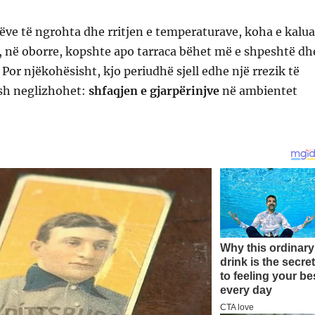
ëve të ngrohta dhe rritjen e temperaturave, koha e kalua
, në oborre, kopshte apo tarraca bëhet më e shpeshtë dh
or njëkohësisht, kjo periudhë sjell edhe një rrezik të
sh neglizhohet:
shfaqjen e gjarpërinjve
në ambientet