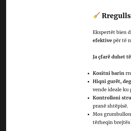
Rregulls
Ekspertët bien d
efektive
për të m
Ja çfarë duhet të
Kositni barin
rr
Hiqni gurët, deg
vende ideale ku 
Kontrolloni stru
pranë shtëpisë.
Mos grumbullo
tërheqin brejtës