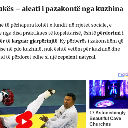
ukës – aleati i pazakontë nga kuzhina
ë të përhapura kohët e fundit në rrjetet sociale, e
 nga disa praktikues të kopshtarisë, është
përdorimi i
ër të larguar gjarpërinjtë
. Ky përbërës i zakonshëm që
se në çdo kuzhinë, nuk është vetëm për kuzhinë dhe
d të përdoret edhe si një
repelent natyral
.