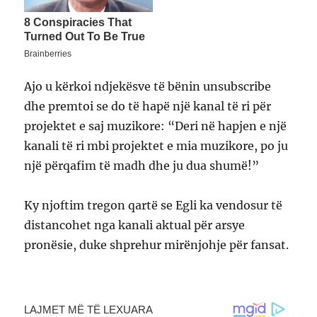
Ajo u kërkoi ndjekësve të bënin unsubscribe
dhe premtoi se do të hapë një kanal të ri për
projektet e saj muzikore: “Deri në hapjen e një
kanali të ri mbi projektet e mia muzikore, po ju
një përqafim të madh dhe ju dua shumë!”
Ky njoftim tregon qartë se Egli ka vendosur të
distancohet nga kanali aktual për arsye
pronësie, duke shprehur mirënjohje për fansat.