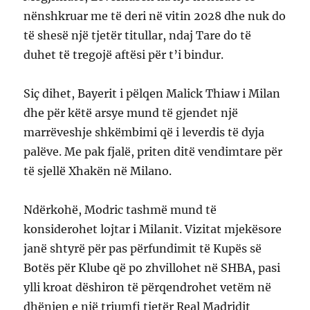
nënshkruar me të deri në vitin 2028 dhe nuk do
të shesë një tjetër titullar, ndaj Tare do të
duhet të tregojë aftësi për t’i bindur.
Siç dihet, Bayerit i pëlqen Malick Thiaw i Milan
dhe për këtë arsye mund të gjendet një
marrëveshje shkëmbimi që i leverdis të dyja
palëve. Me pak fjalë, priten ditë vendimtare për
të sjellë Xhakën në Milano.
Ndërkohë, Modric tashmë mund të
konsiderohet lojtar i Milanit. Vizitat mjekësore
janë shtyrë për pas përfundimit të Kupës së
Botës për Klube që po zhvillohet në SHBA, pasi
ylli kroat dëshiron të përqendrohet vetëm në
dhënien e një triumfi tjetër Real Madridit