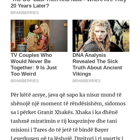
Për këtë arsye, java që sapo ka nisur mund të
shënojë një moment të rëndësishëm, sidomos
sa i përket Granit Xhakës. Xhaka i ka dhënë
tashmë miratimin e tij kuqezinjve dhe tani
misioni i Tares do të jetë të bindë Bayer
Leverkusen që ta lëshojë. Drejtori i ri sportiv i