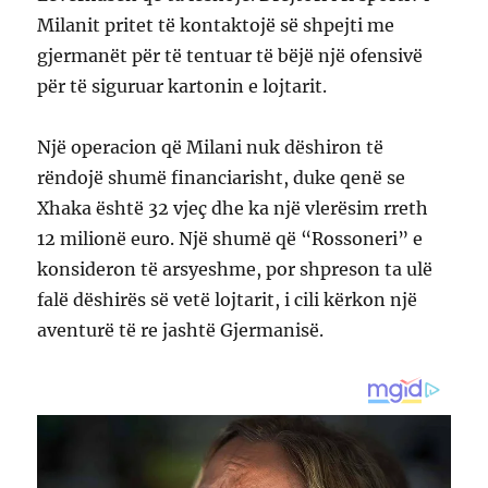
Milanit pritet të kontaktojë së shpejti me
gjermanët për të tentuar të bëjë një ofensivë
për të siguruar kartonin e lojtarit.
Një operacion që Milani nuk dëshiron të
rëndojë shumë financiarisht, duke qenë se
Xhaka është 32 vjeç dhe ka një vlerësim rreth
12 milionë euro. Një shumë që “Rossoneri” e
konsideron të arsyeshme, por shpreson ta ulë
falë dëshirës së vetë lojtarit, i cili kërkon një
aventurë të re jashtë Gjermanisë.