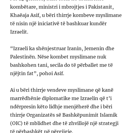
kombëtare, ministri i mbrojtjes i Pakistanit,
Khaëaja Asif, u bëri thirrje kombeve myslimane
të nisin një iniciativë të bashkuar kundër
Izraelit.
“Izraeli ka shënjestruar Iranin, Jemenin dhe
Palestinën. Nëse kombet myslimane nuk
bashkohen tani, secila do të përballet me të
njëjtin fat”, pohoi Asif.
Ai u bëri thirrje vendeve myslimane që kanë
marrëdhënie diplomatike me Izraelin që t’i
ndërpresin këto lidhje menjëherë dhe i bëri
thirrje Organizatës së Bashkëpunimit Islamik
(OIC) të mblidhet dhe të zhvillojë një strategji
të përbashkët në përgjigje.