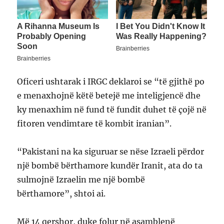
Oficeri ushtarak i IRGC deklaroi se “të gjithë po
e menaxhojnë këtë betejë me inteligjencë dhe
ky menaxhim në fund të fundit duhet të çojë në
fitoren vendimtare të kombit iranian”.
“Pakistani na ka siguruar se nëse Izraeli përdor
një bombë bërthamore kundër Iranit, ata do ta
sulmojnë Izraelin me një bombë
bërthamore”, shtoi ai.
Më 14 qershor, duke folur në asamblenë