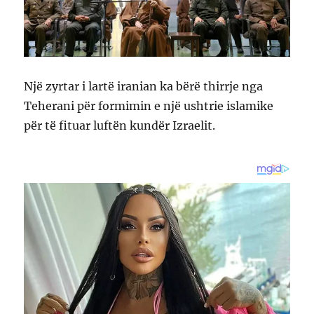
Një zyrtar i lartë iranian ka bërë thirrje nga
Teherani për formimin e një ushtrie islamike
për të fituar luftën kundër Izraelit.