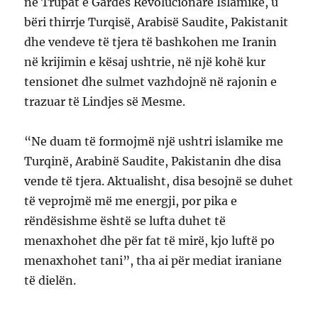
në Trupat e Gardës Revolucionare Islamike, u
bëri thirrje Turqisë, Arabisë Saudite, Pakistanit
dhe vendeve të tjera të bashkohen me Iranin
në krijimin e kësaj ushtrie, në një kohë kur
tensionet dhe sulmet vazhdojnë në rajonin e
trazuar të Lindjes së Mesme.
“Ne duam të formojmë një ushtri islamike me
Turqinë, Arabinë Saudite, Pakistanin dhe disa
vende të tjera. Aktualisht, disa besojnë se duhet
të veprojmë më me energji, por pika e
rëndësishme është se lufta duhet të
menaxhohet dhe për fat të mirë, kjo luftë po
menaxhohet tani”, tha ai për mediat iraniane
të dielën.