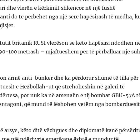
uri dhe vlerën e kërkimit shkencor në një fushë
ianti do të përbëhet nga një sërë hapësirash të mëdha, k
jisjet.
titutit britanik RUSI vlerëson se këto hapësira ndodhen n
j 90-100 metrash – mjaftueshëm për të përballuar një su
non armë anti-bunker dhe ka përdorur shumë të tilla për
jtuesit e Hezbollah-ut që strehoheshin në galeri të
dërtesa, por nuk ka në arsenalin e tij bombat GBU-57A t
Pentagoni, që mund të lëshohen vetëm nga bombarduesit
të arsye, këto ditë vëzhgues dhe diplomatë kanë përsërit
 me një ndërhyrje amerikane është e mundur të