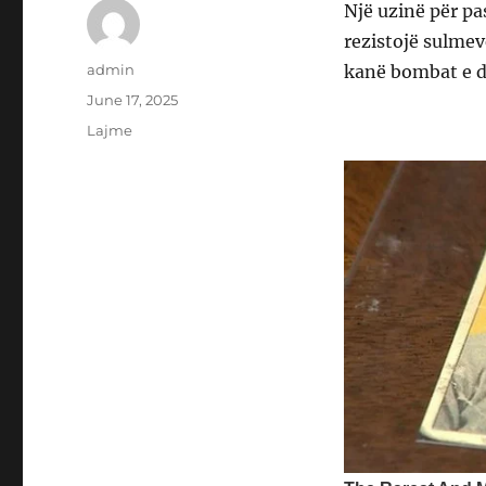
Një uzinë për pa
rezistojë sulme
Author
admin
kanë bombat e d
Posted
June 17, 2025
on
Categories
Lajme