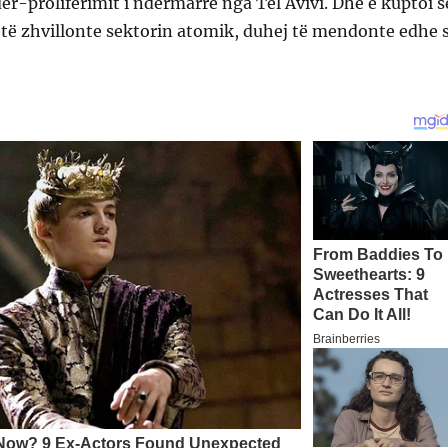
dër-proliferimit i ndërmarrë nga Tel Avivi. Dhe e kuptoi s
të zhvillonte sektorin atomik, duhej të mendonte edhe s