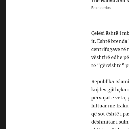
Çelësi është i m
it. Është brenda 
centrifugave të 
vështirë edhe pë
të “gërvishtë” pj
Republika Islami
kujdes gjithçka
përvojat e veta, 
luftuar me Iraku
që sot është i p
dëshmitar i sulm