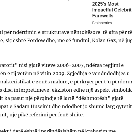
ni për ndërtimin e strukturave nëntokësore, të afta për t
je, siç është Fordow dhe, më së fundmi, Kolan Gaz, në ju
ratorit” nisi gjatë viteve 2006-2007, ndërsa regjimi e
ën e tij vetëm në vitin 2009. Zgjedhja e vendndodhjes u
rakteristikat e zonës malore, e përkryer për t’u përdoru
as disa interpretimeve, ekziston edhe një aspekt simbolik
it ka pasur një përqindje të lartë “dëshmorësh” gjatë
upat e Sadam Huseinit dhe ndodhet jo shumë larg qytetit
it, një pikë referimi për fenë shiite.
pekt i dytë është i parëndësishëm në krahasim me