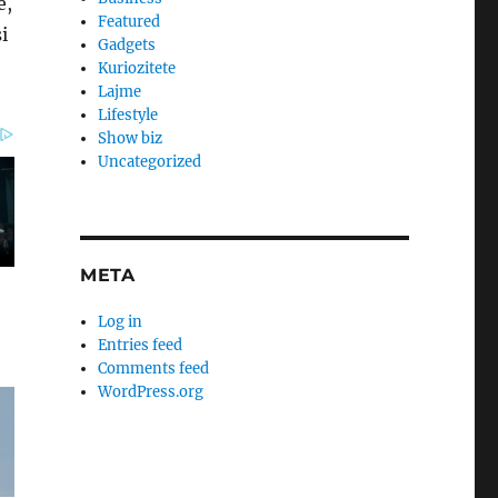
e,
Featured
i
Gadgets
Kuriozitete
Lajme
Lifestyle
Show biz
Uncategorized
META
Log in
Entries feed
Comments feed
WordPress.org