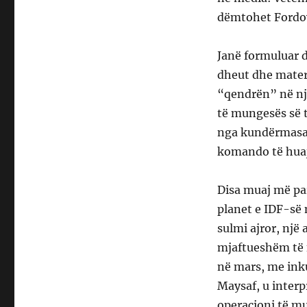
dëmtohet Fordow,
Janë formuluar d
dheut dhe materi
“qendrën” në nj
të mungesës së 
nga kundërmasa 
komando të huaj
Disa muaj më par
planet e IDF-së 
sulmi ajror, nj
mjaftueshëm të f
në mars, me ink
Maysaf, u interp
operacioni të m