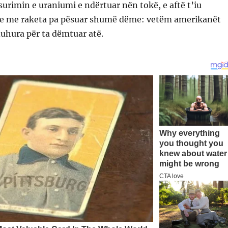
surimin e uraniumi e ndërtuar nën tokë, e aftë t’iu
ve me raketa pa pësuar shumë dëme: vetëm amerikanët
uhura për ta dëmtuar atë.