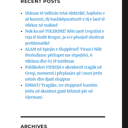
RECENT POSTS
Shkuan të vidhnin teIat elektrikë, hajdutin e
zë korenti, dy bashkëpunëtorët e tij e lanë të
vdekur në makinë
Nuk ka më TOLERIME! Këto janë rreguIIat e
reja të Kodit Rrugor, ja si e pësojnë shoferat
problematikë
ALAM në fqinjin e Shqipërisë! Virusi i Nilit
Perëndimor përhapet me shpejtësi, 6
viktìma dhe 65 të infektuar
Publikohet VIDEOJA e aksidentit tragjik në
Greqi, momenti i përplasjes që i mori jetën
nënës dhe djaΙit shqiptar
EMRAT/ Tragjike, tre shqiptarë humbin
jetën në aksident gjatë kthimit për në
Gjermani
ARCHIVES