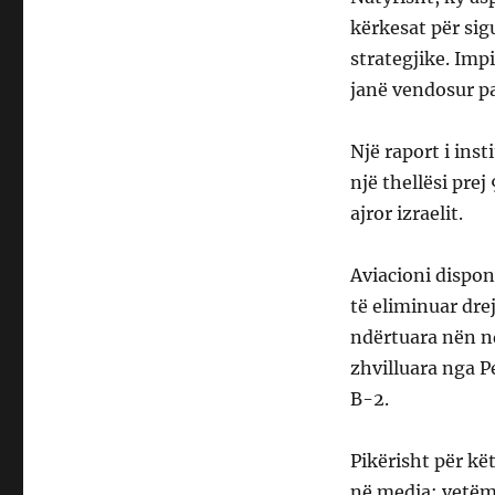
kërkesat për sig
strategjike. Imp
janë vendosur pa
Një raport i ins
një thellësi pre
ajror izraelit.
Aviacioni dispo
të eliminuar dre
ndërtuara nën n
zhvilluara nga 
B-2.
Pikërisht për kë
në media: vetëm