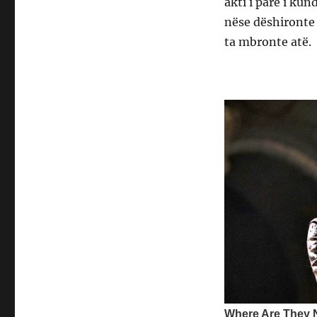
akti i parë i kun
nëse dëshironte 
ta mbronte atë.