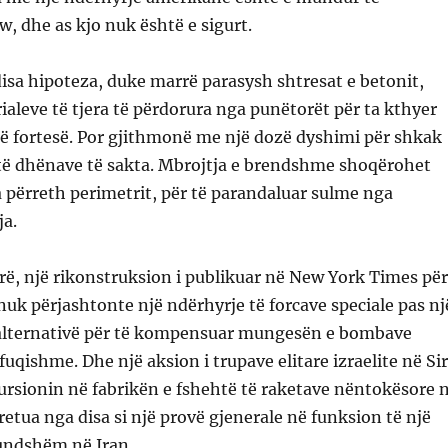
 dhe as kjo nuk është e sigurt.
isa hipoteza, duke marrë parasysh shtresat e betonit,
aleve të tjera të përdorura nga punëtorët për ta kthyer
ë fortesë. Por gjithmonë me një dozë dyshimi për shkak
të dhënave të sakta. Mbrojtja e brendshme shoqërohet
përreth perimetrit, për të parandaluar sulme nga
a.
ë, një rikonstruksion i publikuar në New York Times për
nuk përjashtonte një ndërhyrje të forcave speciale pas nj
ë alternativë për të kompensuar mungesën e bombave
uqishme. Dhe një aksion i trupave elitare izraelite në Sir
ursionin në fabrikën e fshehtë të raketave nëntokësore 
retua nga disa si një provë gjenerale në funksion të një
undshëm në Iran.