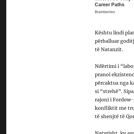
Kështu lindi pla
përballuar godit
të Natanzit.
Ndërtimi i “labo
pranoi ekzistenc
përcaktua nga ka
si “strehë”. Sip
rajoni i Fordow-
konfliktit me tr
të shenjtë të Qom
Natyrisht, ky as