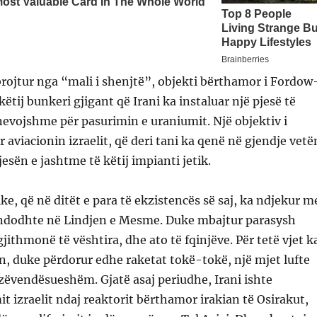
brojtur nga “mali i shenjtë”, objekti bërthamor i Fordow
këtij bunkeri gjigant që Irani ka instaluar një pjesë të
nevojshme për pasurimin e uraniumit. Një objektiv i
r aviacionin izraelit, që deri tani ka qenë në gjendje vet
esën e jashtme të këtij impianti jetik.
ke, që në ditët e para të ekzistencës së saj, ka ndjekur m
 ndodhte në Lindjen e Mesme. Duke mbajtur parasysh
gjithmonë të vështira, dhe ato të fqinjëve. Për tetë vjet k
n, duke përdorur edhe raketat tokë-tokë, një mjet lufte
azëvendësueshëm. Gjatë asaj periudhe, Irani ishte
it izraelit ndaj reaktorit bërthamor irakian të Osirakut,