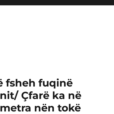
që fsheh fuqinë
nit/ Çfarë ka në
 metra nën tokë