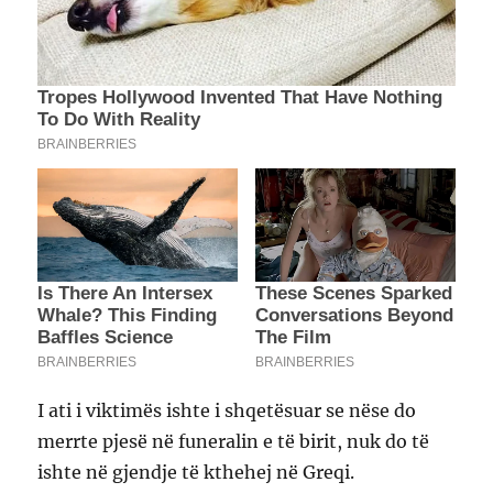
I ati i viktimës ishte i shqetësuar se nëse do
merrte pjesë në funeralin e të birit, nuk do të
ishte në gjendje të kthehej në Greqi.