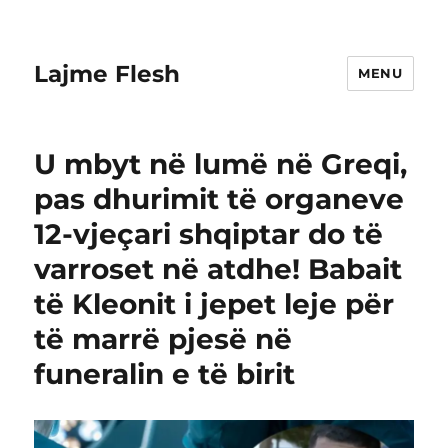
Lajme Flesh
MENU
U mbyt në lumë në Greqi,
pas dhurimit të organeve
12-vjeçari shqiptar do të
varroset në atdhe! Babait
të Kleonit i jepet leje për
të marrë pjesë në
funeralin e të birit