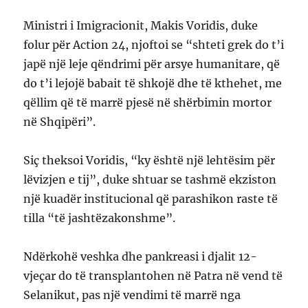
Ministri i Imigracionit, Makis Voridis, duke
folur për Action 24, njoftoi se “shteti grek do t’i
japë një leje qëndrimi për arsye humanitare, që
do t’i lejojë babait të shkojë dhe të kthehet, me
qëllim që të marrë pjesë në shërbimin mortor
në Shqipëri”.
Siç theksoi Voridis, “ky është një lehtësim për
lëvizjen e tij”, duke shtuar se tashmë ekziston
një kuadër institucional që parashikon raste të
tilla “të jashtëzakonshme”.
Ndërkohë veshka dhe pankreasi i djalit 12-
vjeçar do të transplantohen në Patra në vend të
Selanikut, pas një vendimi të marrë nga