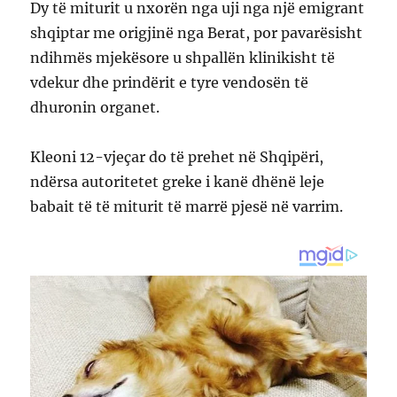
Dy të miturit u nxorën nga uji nga një emigrant
shqiptar me origjinë nga Berat, por pavarësisht
ndihmës mjekësore u shpallën klinikisht të
vdekur dhe prindërit e tyre vendosën të
dhuronin organet.
Kleoni 12-vjeçar do të prehet në Shqipëri,
ndërsa autoritetet greke i kanë dhënë leje
babait të të miturit të marrë pjesë në varrim.