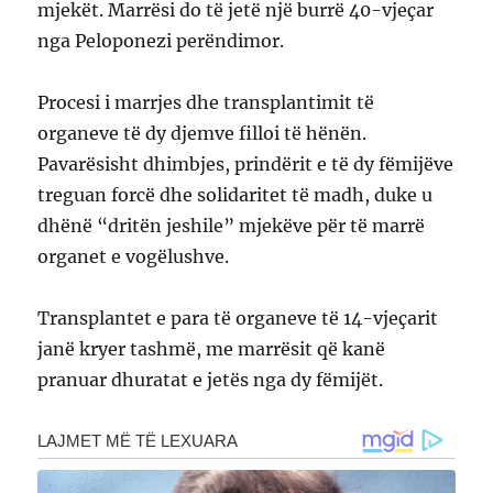
mjekët. Marrësi do të jetë një burrë 40-vjeçar
nga Peloponezi perëndimor.
Procesi i marrjes dhe transplantimit të
organeve të dy djemve filloi të hënën.
Pavarësisht dhimbjes, prindërit e të dy fëmijëve
treguan forcë dhe solidaritet të madh, duke u
dhënë “dritën jeshile” mjekëve për të marrë
organet e vogëlushve.
Transplantet e para të organeve të 14-vjeçarit
janë kryer tashmë, me marrësit që kanë
pranuar dhuratat e jetës nga dy fëmijët.