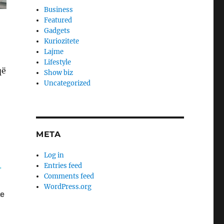
Business
Featured
Gadgets
Kuriozitete
Lajme
Lifestyle
që
Show biz
Uncategorized
META
Log in
Entries feed
Comments feed
WordPress.org