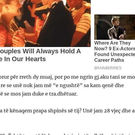
rur për rreth dy muaj, por po me ngrin gj.aku tani se mo
vë re se unë nuk jam më “e ngushtë” sa kam qenë dhe
 se mos jam duke e tra.dhëtuar.
a të kënaqem prapa shpinës së tij? Unë jam 28 vjeç dhe a