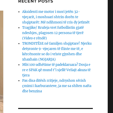
RECENT POSTS
Aksidenti me motor i mori jetën 32-
vjeçarit, i moshuari shtrin dorën te
shqiptarët: Më ndihmoni të rris dy jetìmët
Tragjike/ Rrufeja vret futbollistin gjatë
ndeshjes, pIagosen 12 persona të tjerë
(Video e rëndë)
TRONDITËSE në familjen shqiptare! Njerku
detyronte 9-vjeçaren të flinte me të, e
kërcënonte se do i vrìste gjyshen dhe
xhaxhain (NGJARJA)
Mbi 100 udhëtime të padeklaruara? Dosja e
re e SPAK që mund t’i sjellë VeIiajt akuza të
tjera
Pas disa ditësh rritjeje, ndryshon sërish
çmimi i karburanteve, ja me sa shîten nafta
dhe benzina