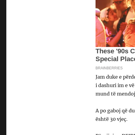
Jam duke e përdo
i dashuri im e 
mund të mendojë
A po gaboj që du
është 30 vjeç.