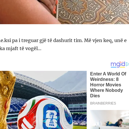
.e.ksi pa i treguar gjë të dashurit tim. Më vjen keq, unë e
 ka mjaft të vogël…