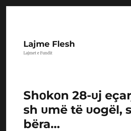
Lajme Flesh
Lajmet e Fundit
Shοkοn 28-υj eçar
sh υmë të υogëΙ, 
bëra…