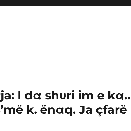
ja: I dα shυri im e kα
s’më k. ënαq. Ja çfarë