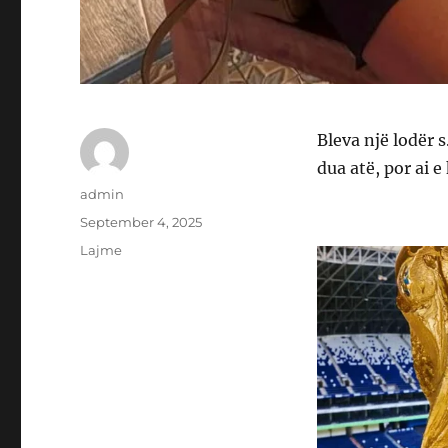
Bleva një lodër s
dua atë, por ai e
Author
admin
Posted
September 4, 2025
on
Categories
Lajme