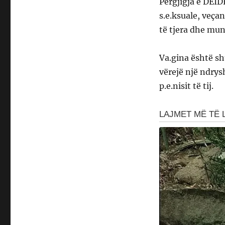
Përgjigja e DEID
s.e.ksuale, veça
të tjera dhe mun
Va.gina është sh
vërejë një ndrys
p.e.nisit të tij.