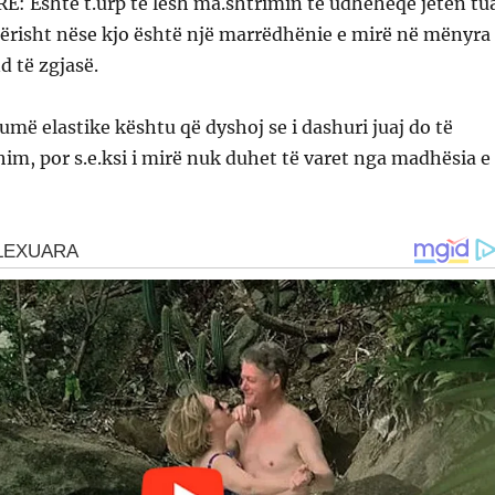
RE: Është t.urp të lësh ma.shtrimin të udhëheqë jetën tu
nërisht nëse kjo është një marrëdhënie e mirë në mënyra
d të zgjasë.
umë elastike kështu që dyshoj se i dashuri juaj do të
him, por s.e.ksi i mirë nuk duhet të varet nga madhësia e