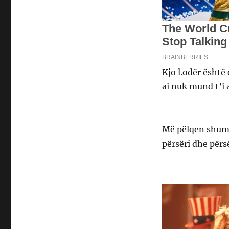
Kjo l.odër është 
ai nuk mund t’i 
Më pëlqen shumë
përsëri dhe përsë