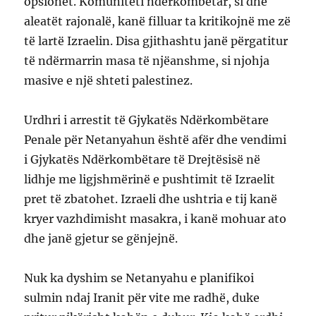
opsionet. Komuniteti ndërkombëtar, si dhe
aleatët rajonalë, kanë filluar ta kritikojnë me zë
të lartë Izraelin. Disa gjithashtu janë përgatitur
të ndërmarrin masa të njëanshme, si njohja
masive e një shteti palestinez.
Urdhri i arrestit të Gjykatës Ndërkombëtare
Penale për Netanyahun është afër dhe vendimi
i Gjykatës Ndërkombëtare të Drejtësisë në
lidhje me ligjshmërinë e pushtimit të Izraelit
pret të zbatohet. Izraeli dhe ushtria e tij kanë
kryer vazhdimisht masakra, i kanë mohuar ato
dhe janë gjetur se gënjejnë.
Nuk ka dyshim se Netanyahu e planifikoi
sulmin ndaj Iranit për vite me radhë, duke