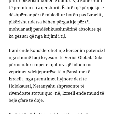
pritur pikërisht kohën e duhur. Kjo kohë erdhi
të premten e 12 qershorit. Është një përpjekje e
dëshpëruar për të mbledhur botën pas Izraelit,
pikërisht ndërsa bëhen përgatitje për t’i
mohuar atij pandëshkueshmërinë absolute që
ka gëzuar që nga krijimi i tij.
Irani ende konsiderohet një kërcënim potencial
nga shumë fuqi kryesore të Veriut Global. Duke
përmendur tropet e njohura që lidhen me
veprimet vdekjeprurëse të njëanshme të
Izraelit, nga premtimet hyjnore deri te
Holokausti, Netanyahu shpresonte të
rivendoste status quo-në, Izraeli ende mund të
bëjë çfarë të dojë.