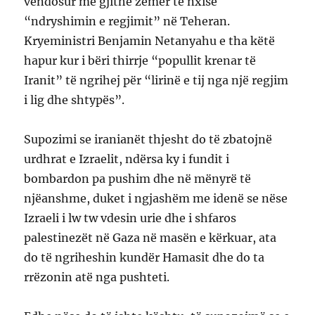
vendosur me gjithë zemër të nxisë
“ndryshimin e regjimit” në Teheran.
Kryeministri Benjamin Netanyahu e tha këtë
hapur kur i bëri thirrje “popullit krenar të
Iranit” të ngrihej për “lirinë e tij nga një regjim
i lig dhe shtypës”.
Supozimi se iranianët thjesht do të zbatojnë
urdhrat e Izraelit, ndërsa ky i fundit i
bombardon pa pushim dhe në mënyrë të
njëanshme, duket i ngjashëm me idenë se nëse
Izraeli i lw tw vdesin urie dhe i shfaros
palestinezët në Gaza në masën e kërkuar, ata
do të ngriheshin kundër Hamasit dhe do ta
rrëzonin atë nga pushteti.