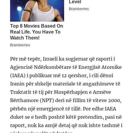
Për më tepër, Izraeli ka sugjeruar që raporti i
Agjencisë Ndërkombëtare të Energjisë Atomike
(IAEA) i publikuar më 12 qershor, i cili dënoi
Iranin për shkelje materiale të angazhimeve të
Traktatit të tij për Mospërhapjen e Armëve
Bërthamore (NPT) deri në fillim të viteve 2000,
përbën një emergjencë të tillë. Por edhe IAEA
duket se e hedh poshtë këtë pretendim, pasi në
raport, nuk ka asnjë detaj që nuk ishte tashmë i