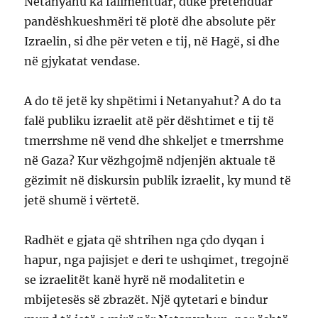
Netanyahu ka falimentuar, duke pretenduar
pandëshkueshmëri të plotë dhe absolute për
Izraelin, si dhe për veten e tij, në Hagë, si dhe
në gjykatat vendase.
A do të jetë ky shpëtimi i Netanyahut? A do ta
falë publiku izraelit atë për dështimet e tij të
tmerrshme në vend dhe shkeljet e tmerrshme
në Gaza? Kur vëzhgojmë ndjenjën aktuale të
gëzimit në diskursin publik izraelit, ky mund të
jetë shumë i vërtetë.
Radhët e gjata që shtrihen nga çdo dyqan i
hapur, nga pajisjet e deri te ushqimet, tregojnë
se izraelitët kanë hyrë në modalitetin e
mbijetesës së zbrazët. Një qytetari e bindur