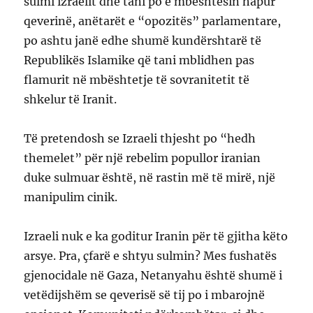
sulmi izraelit dhe tani po e mbështesin hapur
qeverinë, anëtarët e “opozitës” parlamentare,
po ashtu janë edhe shumë kundërshtarë të
Republikës Islamike që tani mblidhen pas
flamurit në mbështetje të sovranitetit të
shkelur të Iranit.
Të pretendosh se Izraeli thjesht po “hedh
themelet” për një rebelim popullor iranian
duke sulmuar është, në rastin më të mirë, një
manipulim cinik.
Izraeli nuk e ka goditur Iranin për të gjitha këto
arsye. Pra, çfarë e shtyu sulmin? Mes fushatës
gjenocidale në Gaza, Netanyahu është shumë i
vetëdijshëm se qeverisë së tij po i mbarojnë