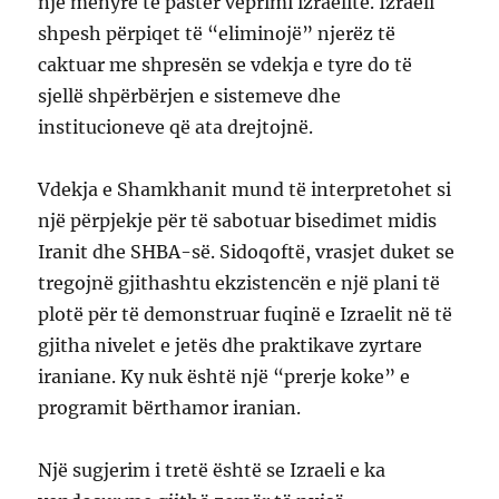
një mënyrë të pastër veprimi izraelite. Izraeli
shpesh përpiqet të “eliminojë” njerëz të
caktuar me shpresën se vdekja e tyre do të
sjellë shpërbërjen e sistemeve dhe
institucioneve që ata drejtojnë.
Vdekja e Shamkhanit mund të interpretohet si
një përpjekje për të sabotuar bisedimet midis
Iranit dhe SHBA-së. Sidoqoftë, vrasjet duket se
tregojnë gjithashtu ekzistencën e një plani të
plotë për të demonstruar fuqinë e Izraelit në të
gjitha nivelet e jetës dhe praktikave zyrtare
iraniane. Ky nuk është një “prerje koke” e
programit bërthamor iranian.
Një sugjerim i tretë është se Izraeli e ka