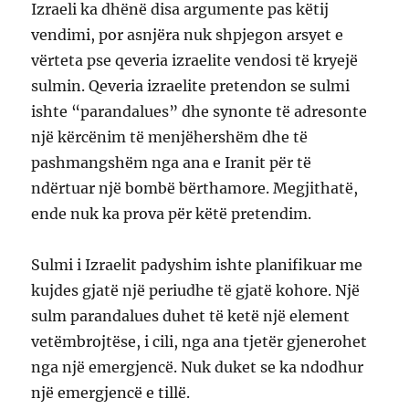
Izraeli ka dhënë disa argumente pas këtij
vendimi, por asnjëra nuk shpjegon arsyet e
vërteta pse qeveria izraelite vendosi të kryejë
sulmin. Qeveria izraelite pretendon se sulmi
ishte “parandalues” dhe synonte të adresonte
një kërcënim të menjëhershëm dhe të
pashmangshëm nga ana e Iranit për të
ndërtuar një bombë bërthamore. Megjithatë,
ende nuk ka prova për këtë pretendim.
Sulmi i Izraelit padyshim ishte planifikuar me
kujdes gjatë një periudhe të gjatë kohore. Një
sulm parandalues ​​duhet të ketë një element
vetëmbrojtëse, i cili, nga ana tjetër gjenerohet
nga një emergjencë. Nuk duket se ka ndodhur
një emergjencë e tillë.