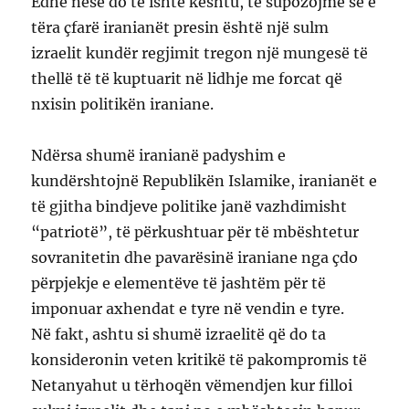
Edhe nëse do të ishte kështu, të supozojmë se e
tëra çfarë iranianët presin është një sulm
izraelit kundër regjimit tregon një mungesë të
thellë të të kuptuarit në lidhje me forcat që
nxisin politikën iraniane.
Ndërsa shumë iranianë padyshim e
kundërshtojnë Republikën Islamike, iranianët e
të gjitha bindjeve politike janë vazhdimisht
“patriotë”, të përkushtuar për të mbështetur
sovranitetin dhe pavarësinë iraniane nga çdo
përpjekje e elementëve të jashtëm për të
imponuar axhendat e tyre në vendin e tyre.
Në fakt, ashtu si shumë izraelitë që do ta
konsideronin veten kritikë të pakompromis të
Netanyahut u tërhoqën vëmendjen kur filloi