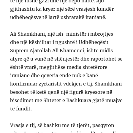
te një fushë gazi dhe një depo nafte. Ajo
gjithashtu ka kryer një sërë vrasjesh kundër
udhëheqësve të lartë ushtarakë iranianë.
Ali Shamkhani, një ish-ministër i mbrojtjes
dhe një këshilltar i ngushtë i Udhëheqësit
Suprem Ajatollah Ali Khamenei, ishte midis
atyre që u vunë në shënjestër dhe raportohet se
është vrarë, megjithëse media shtetërore
iraniane dhe qeveria ende nuk e kanë
konfirmuar zyrtarisht vdekjen e tij. Shamkhani
besohet të ketë qenë një figurë kryesore në
bisedimet me Shtetet e Bashkuara gjatë muajve
të fundit.
Vrasja e tij, së bashku me të tjerët, pasqyron