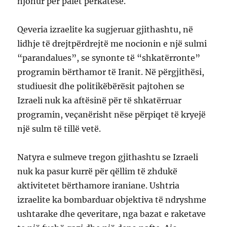
njohur për palët përkatëse.
Qeveria izraelite ka sugjeruar gjithashtu, në
lidhje të drejtpërdrejtë me nocionin e një sulmi
“parandalues”, se synonte të “shkatërronte”
programin bërthamor të Iranit. Në përgjithësi,
studiuesit dhe politikëbërësit pajtohen se
Izraeli nuk ka aftësinë për të shkatërruar
programin, veçanërisht nëse përpiqet të kryejë
një sulm të tillë vetë.
Natyra e sulmeve tregon gjithashtu se Izraeli
nuk ka pasur kurrë për qëllim të zhdukë
aktivitetet bërthamore iraniane. Ushtria
izraelite ka bombarduar objektiva të ndryshme
ushtarake dhe qeveritare, nga bazat e raketave