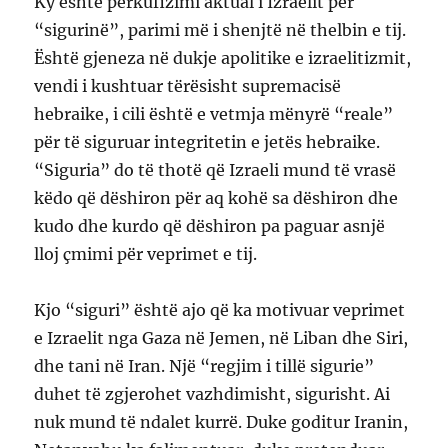
Ky është përkufizimi aktual i Izraelit për
“sigurinë”, parimi më i shenjtë në thelbin e tij.
Është gjeneza në dukje apolitike e izraelitizmit,
vendi i kushtuar tërësisht supremacisë
hebraike, i cili është e vetmja mënyrë “reale”
për të siguruar integritetin e jetës hebraike.
“Siguria” do të thotë që Izraeli mund të vrasë
këdo që dëshiron për aq kohë sa dëshiron dhe
kudo dhe kurdo që dëshiron pa paguar asnjë
lloj çmimi për veprimet e tij.
Kjo “siguri” është ajo që ka motivuar veprimet
e Izraelit nga Gaza në Jemen, në Liban dhe Siri,
dhe tani në Iran. Një “regjim i tillë sigurie”
duhet të zgjerohet vazhdimisht, sigurisht. Ai
nuk mund të ndalet kurrë. Duke goditur Iranin,