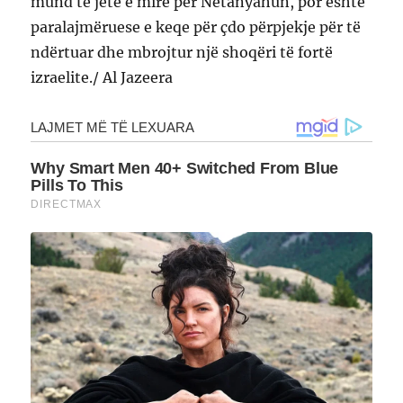
mund të jetë e mirë për Netanyahun, por është
paralajmëruese e keqe për çdo përpjekje për të
ndërtuar dhe mbrojtur një shoqëri të fortë
izraelite./ Al Jazeera