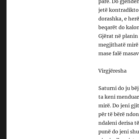
parë. Do gjenden
jetë kontradikto
dorashka, e her
beqarët do kaloni
Gjërat në planin
megjithatë mirë 
mase falë masave
Virgjëresha
Saturni do ju bë
ta keni menduar 
mirë. Do jeni gj
për të bërë ndon
ndaleni derisa t
punë do jeni shu