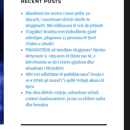
RECENT POSTS
Aksidenti me motor i mori jetën 32-
vjeçarit, i moshuari shtrin dorën te
shqiptarët: Më ndihmoni të rris dy jetìmët
Tragjike/ Rrufeja vret futbollistin gjatë
ndeshjes, pIagosen 12 persona të tjerë
(Video e rëndë)
TRONDITËSE në familjen shqiptare! Njerku
detyronte 9-vjeçaren të flinte me të, e
kërcënonte se do i vrìste gjyshen dhe
xhaxhain (NGJARJA)
Mbi 100 udhëtime të padeklaruara? Dosja e
re e SPAK që mund t’i sjellë VeIiajt akuza të
tjera
Pas disa ditësh rritjeje, ndryshon sërish
çmimi i karburanteve, ja me sa shîten nafta
dhe benzina