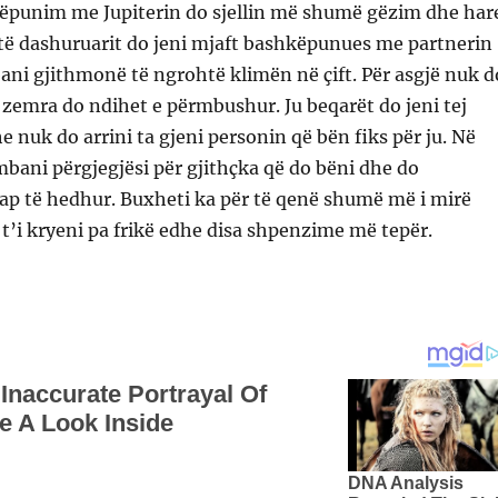
ëpunim me Jupiterin do sjellin më shumë gëzim dhe har
u të dashuruarit do jeni mjaft bashkëpunues me partnerin
ani gjithmonë të ngrohtë klimën në çift. Për asgjë nuk d
zemra do ndihet e përmbushur. Ju beqarët do jeni tej
 nuk do arrini ta gjeni personin që bën fiks për ju. Në
mbani përgjegjësi për gjithçka që do bëni dhe do
hap të hedhur. Buxheti ka për të qenë shumë më i mirë
’i kryeni pa frikë edhe disa shpenzime më tepër.