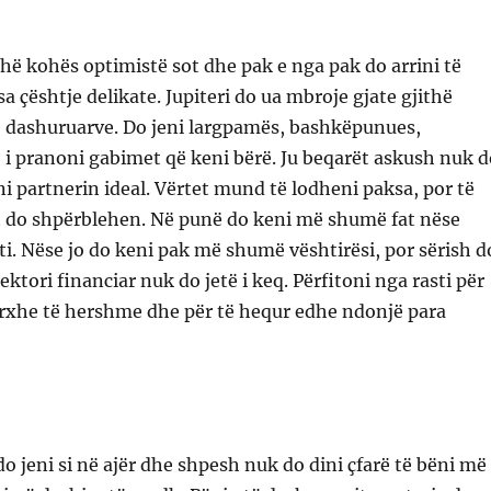
ithë kohës optimistë sot dhe pak e nga pak do arrini të
a çështje delikate. Jupiteri do ua mbroje gjate gjithë
ë dashuruarve. Do jeni largpamës, bashkëpunues,
 i pranoni gabimet që keni bërë. Ju beqarët askush nuk d
eni partnerin ideal. Vërtet mund të lodheni paksa, por të
et do shpërblehen. Në punë do keni më shumë fat nëse
i. Nëse jo do keni pak më shumë vështirësi, por sërish d
ektori financiar nuk do jetë i keq. Përfitoni nga rasti për
orxhe të hershme dhe për të hequr edhe ndonjë para
do jeni si në ajër dhe shpesh nuk do dini çfarë të bëni më