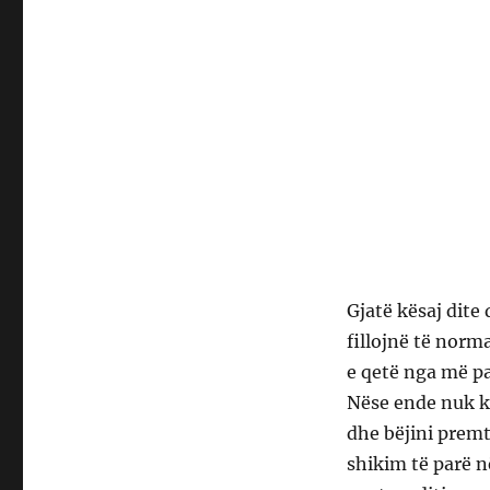
Gjatë kësaj dite 
fillojnë të norm
e qetë nga më pa
Nëse ende nuk k
dhe bëjini premt
shikim të parë n