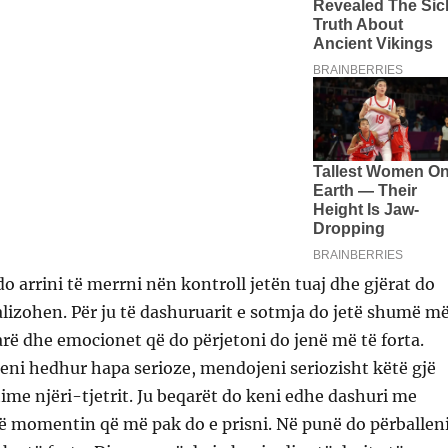
do arrini të merrni nën kontroll jetën tuaj dhe gjërat do
alizohen. Për ju të dashuruarit e sotmja do jetë shumë m
rë dhe emocionet që do përjetoni do jenë më të forta.
eni hedhur hapa serioze, mendojeni seriozisht këtë gjë
ime njëri-tjetrit. Ju beqarët do keni edhe dashuri me
ë momentin që më pak do e prisni. Në punë do përballen