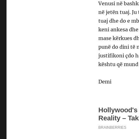
Venusi në bashk
në jetën tuaj. J
tuaj dhe do e mb
keni ankesa dhe 
mase kërkues dhe
punë do dini të 
justifikoni çdo 
kështu që mund t
Demi