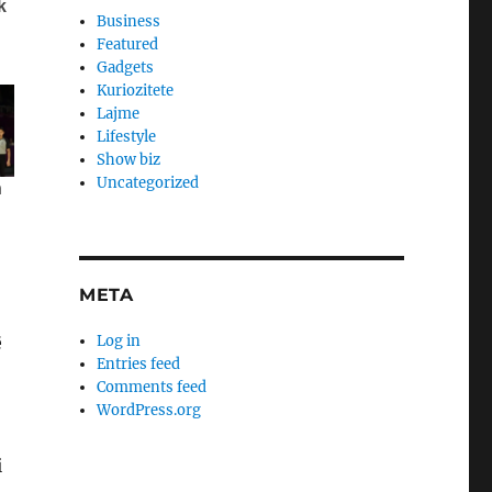
Business
Featured
Gadgets
Kuriozitete
Lajme
Lifestyle
Show biz
Uncategorized
META
Log in
ë
Entries feed
Comments feed
WordPress.org
i