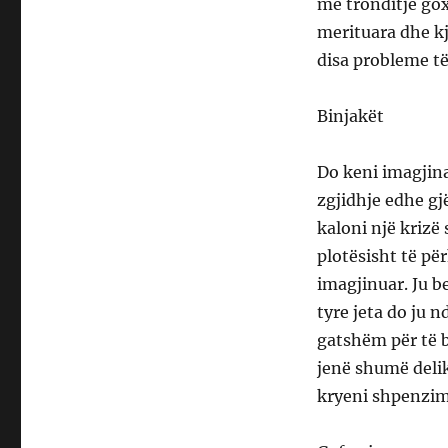
me tronditje goxh
merituara dhe kj
disa probleme të
Binjakët
Do keni imagjina
zgjidhje edhe gjë
kaloni një kriz
plotësisht të pë
imagjinuar. Ju b
tyre jeta do ju n
gatshëm për të 
jenë shumë delika
kryeni shpenzim