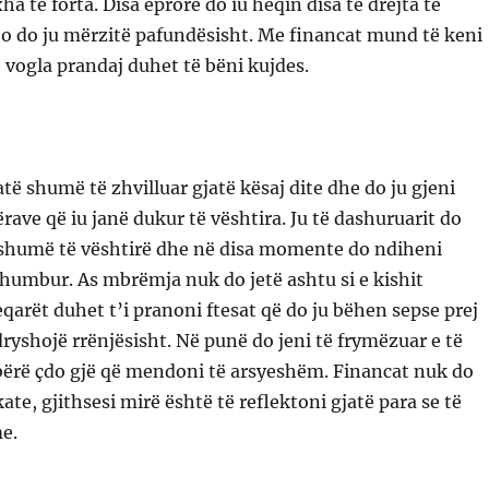
a të forta. Disa eprorë do iu heqin disa të drejta të
o do ju mërzitë pafundësisht. Me financat mund të keni
 vogla prandaj duhet të bëni kujdes.
të shumë të zhvilluar gjatë kësaj dite dhe do ju gjeni
rave që iu janë dukur të vështira. Ju të dashuruarit do
ë shumë të vështirë dhe në disa momente do ndiheni
rhumbur. As mbrëmja nuk do jetë ashtu si e kishit
eqarët duhet t’i pranoni ftesat që do ju bëhen sepse prej
dryshojë rrënjësisht. Në punë do jeni të frymëzuar e të
bërë çdo gjë që mendoni të arsyeshëm. Financat nuk do
te, gjithsesi mirë është të reflektoni gjatë para se të
e.