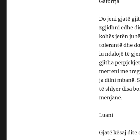
Gaforrja
Do jeni gjatë gj
zgjidhni edhe dis
kohës jetën ju t
tolerantë dhe do
iu ndalojë të gj
gjitha përpjekj
merreni me tregt
ja dilni mbanë. S
të shlyer disa b
mënjanë.
Luani
Gjatë kësaj dite 