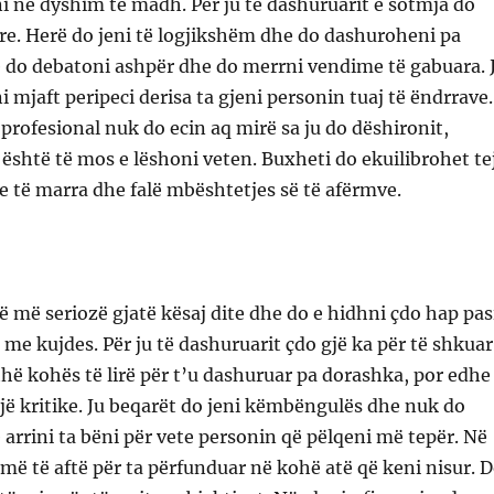
i në dyshim të madh. Për ju të dashuruarit e sotmja do
re. Herë do jeni të logjikshëm dhe do dashuroheni pa
ë do debatoni ashpër dhe do merrni vendime të gabuara. 
 mjaft peripeci derisa ta gjeni personin tuaj të ëndrrave.
 profesional nuk do ecin aq mirë sa ju do dëshironit,
është të mos e lëshoni veten. Buxheti do ekuilibrohet te
 të marra dhe falë mbështetjes së të afërmve.
jë më seriozë gjatë kësaj dite dhe do e hidhni çdo hap pas
me kujdes. Për ju të dashuruarit çdo gjë ka për të shkuar
ithë kohës të lirë për t’u dashuruar pa dorashka, por edhe
jë kritike. Ju beqarët do jeni këmbëngulës dhe nuk do
ë arrini ta bëni për vete personin që pëlqeni më tepër. Në
më të aftë për ta përfunduar në kohë atë që keni nisur. 