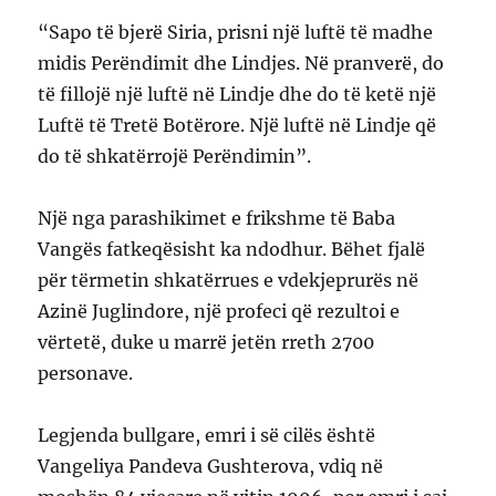
“Sapo të bjerë Siria, prisni një luftë të madhe
midis Perëndimit dhe Lindjes. Në pranverë, do
të fillojë një luftë në Lindje dhe do të ketë një
Luftë të Tretë Botërore. Një luftë në Lindje që
do të shkatërrojë Perëndimin”.
Një nga parashikimet e frikshme të Baba
Vangës fatkeqësisht ka ndodhur. Bëhet fjalë
për tërmetin shkatërrues e vdekjeprurës në
Azinë Juglindore, një profeci që rezultoi e
vërtetë, duke u marrë jetën rreth 2700
personave.
Legjenda bullgare, emri i së cilës është
Vangeliya Pandeva Gushterova, vdiq në