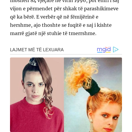
moshën 84 vjeçare në vitin 1996, por emri i saj
vijon e përmendet për shkak të parashikimeve
që ka bërë. E verbër që në fëmijërinë e
hershme, ajo thoshte se fuqitë e saj i kishte
marrë gjatë një stuhie të tmerrshme.