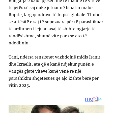
Bullgarja e kaloi pjesën më të madhe të viteve
të jetës së saj duke jetuar në fshatin malor
Rupite, larg qendrave të fuqisë globale. Thuhet
se aftësitë e saj të supozuara për të parashikuar
të ardhmen i lejuan asaj të shihte ngjarje të
rëndësishme, shumë vite para se ato të
ndodhnin.
Tani, ndërsa tensionet vazhdojnë midis Iranit
dhe Izraelit, ata që e kanë ndjekur punën e
Vangës gjatë viteve kanë vënë re një
parashikim shqetësues që ajo kishte bërë për
vitin 2025.