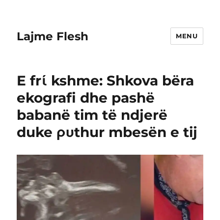
Lajme Flesh
MENU
E frί kshme: Shkova bëra
ekografi dhe pashë
babanë tim të ndjerë
duke ρυthur mbesën e tij