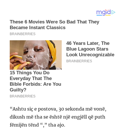
“Ashtu siç e postova, 30 sekonda më vonë,
dikush më tha se është një engjëll që puth
fëmijën tënd “,” tha ajo.