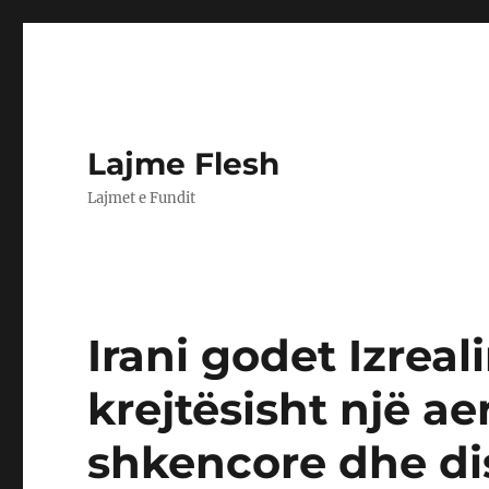
Lajme Flesh
Lajmet e Fundit
Irani godet Izreal
krejtësisht një a
shkencore dhe di