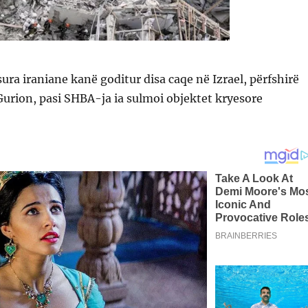
ura iraniane kanë goditur disa caqe në Izrael, përfshirë
urion, pasi SHBA-ja ia sulmoi objektet kryesore