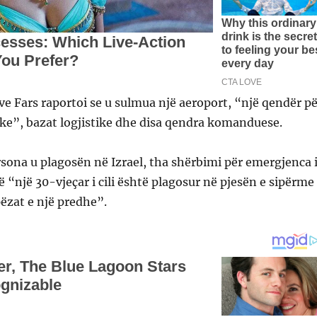
ve Fars raportoi se u sulmua një aeroport, “një qendër pë
ke”, bazat logjistike dhe disa qendra komanduese.
sona u plagosën në Izrael, tha shërbimi për emergjenca 
rë “një 30-vjeçar i cili është plagosur në pjesën e sipërme
pëzat e një predhe”.