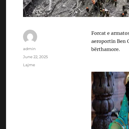
Forcat e armatos
aeroportin Ben G
Author
admin
bërthamore.
Posted
June 22, 2025
on
Categories
Lajme