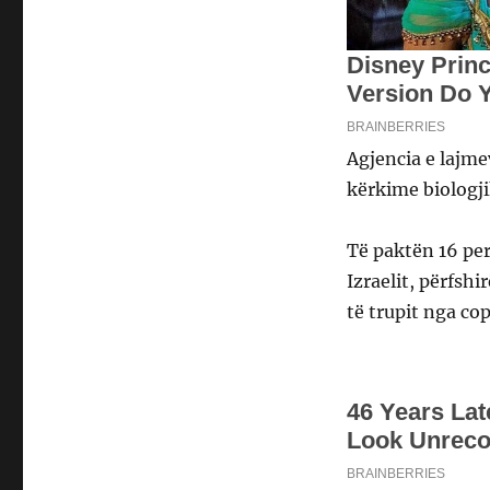
Agjencia e lajme
kërkime biologji
Të paktën 16 per
Izraelit, përfshi
të trupit nga co