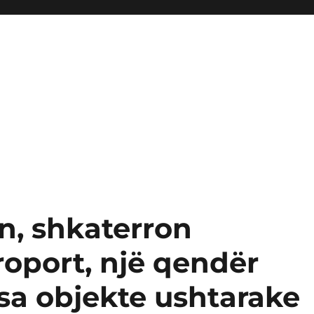
in, shkaterron
eroport, një qendër
sa objekte ushtarake