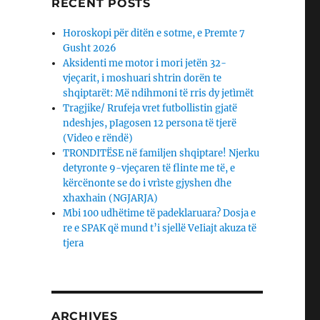
RECENT POSTS
Horoskopi për ditën e sotme, e Premte 7
Gusht 2026
Aksidenti me motor i mori jetën 32-
vjeçarit, i moshuari shtrin dorën te
shqiptarët: Më ndihmoni të rris dy jetìmët
Tragjike/ Rrufeja vret futbollistin gjatë
ndeshjes, pIagosen 12 persona të tjerë
(Video e rëndë)
TRONDITËSE në familjen shqiptare! Njerku
detyronte 9-vjeçaren të flinte me të, e
kërcënonte se do i vrìste gjyshen dhe
xhaxhain (NGJARJA)
Mbi 100 udhëtime të padeklaruara? Dosja e
re e SPAK që mund t’i sjellë VeIiajt akuza të
tjera
ARCHIVES