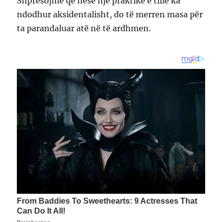
Shpresojmë që nëse një praktikë e tillë ka
ndodhur aksidentalisht, do të merren masa për
ta parandaluar atë në të ardhmen.