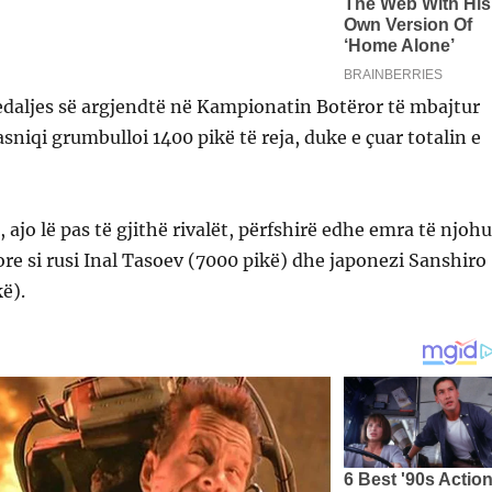
edaljes së argjendtë në Kampionatin Botëror të mbajtur
sniqi grumbulloi 1400 pikë të reja, duke e çuar totalin e
 ajo lë pas të gjithë rivalët, përfshirë edhe emra të njohu
re si rusi Inal Tasoev (7000 pikë) dhe japonezi Sanshiro
ë).