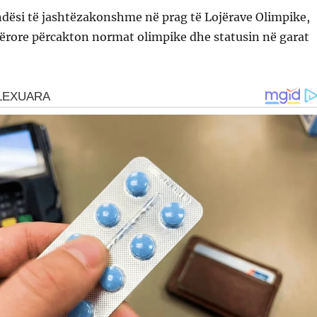
ëndësi të jashtëzakonshme në prag të Lojërave Olimpike,
tërore përcakton normat olimpike dhe statusin në garat