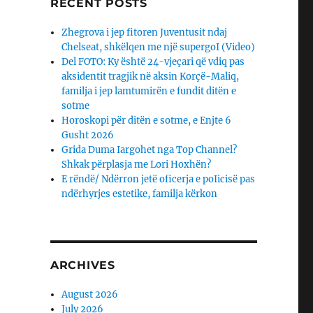
RECENT POSTS
Zhegrova i jep fitoren Juventusit ndaj
Chelseat, shkëlqen me një supergoI (Video)
Del FOTO: Ky është 24-vjeçari që vdiq pas
aksidentit tragjik në aksin Korçë-Maliq,
familja i jep lamtumirën e fundit ditën e
sotme
Horoskopi për ditën e sotme, e Enjte 6
Gusht 2026
Grida Duma Iargohet nga Top Channel?
Shkak përplasja me Lori Hoxhën?
E rëndë/ Ndërron jetë oficerja e poIicisë pas
ndërhyrjes estetike, familja kërkon
ARCHIVES
August 2026
July 2026