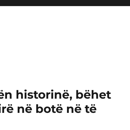
ën historinë, bëhet
rë në botë në të