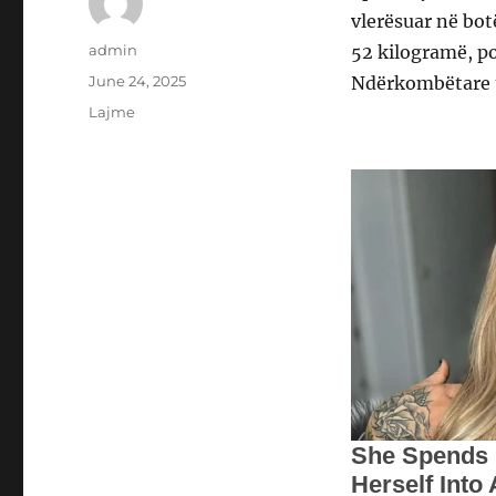
vlerësuar në bot
Author
admin
52 kilogramë, po
Posted
June 24, 2025
Ndërkombëtare t
on
Categories
Lajme