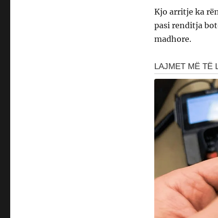
Kjo arritje ka r
pasi renditja bo
madhore.