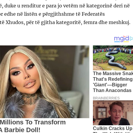
ë, duke u renditur e para jo vetëm në kategorinë deri në
r edhe në listën e përgjithshme të Federatës
ë Xhudos, për të gjitha kategoritë, femra dhe meshkuj.