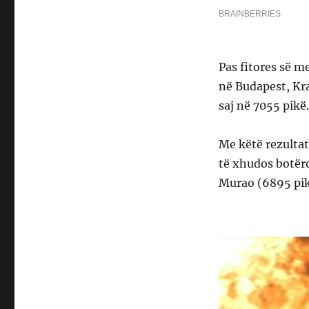
Pas fitores së m
në Budapest, Kra
saj në 7055 pikë.
Me këtë rezultat,
të xhudos botëro
Murao (6895 pik