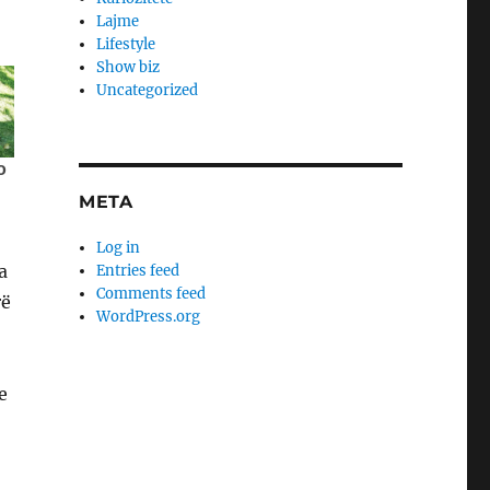
Lajme
Lifestyle
Show biz
Uncategorized
META
Log in
a
Entries feed
Comments feed
rë
WordPress.org
e