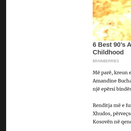
Më parë, kreun e
Amandine Buchar
një epërsi bindës
Renditja më e f
Xhudos, përveçse
Kosovën në qend