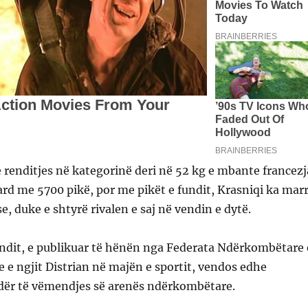
 renditjes në kategorinë deri në 52 kg e mbante francezj
d me 5700 pikë, por me pikët e fundit, Krasniqi ka mar
e, duke e shtyrë rivalen e saj në vendin e dytë.
undit, e publikuar të hënën nga Federata Ndërkombëtare 
 e ngjit Distrian në majën e sportit, vendos edhe
ër të vëmendjes së arenës ndërkombëtare.