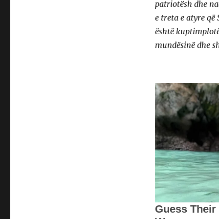
patriotësh dhe na
e treta e atyre që
është kuptimplotë
mundësinë dhe sh