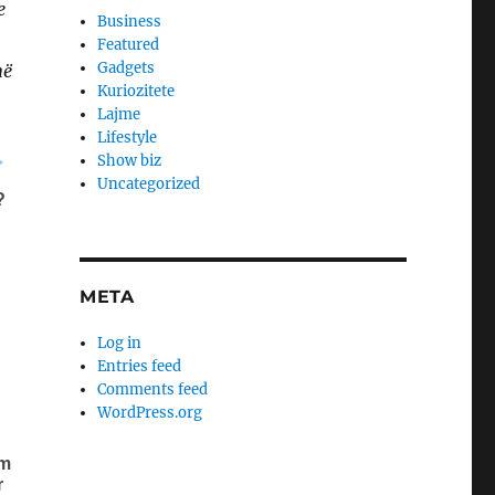
e
Business
Featured
Gadgets
në
Kuriozitete
Lajme
Lifestyle
Show biz
Uncategorized
META
Log in
Entries feed
Comments feed
WordPress.org