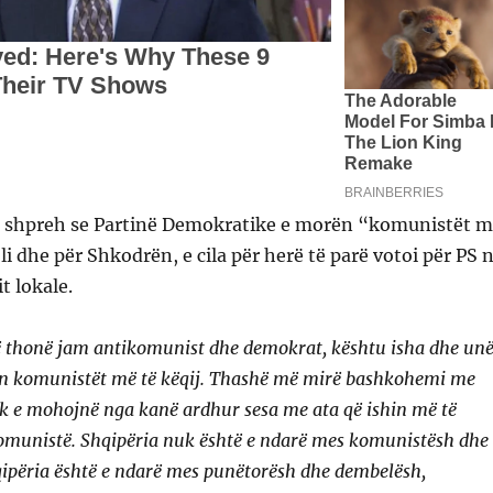
 u shpreh se Partinë Demokratike e morën “komunistët 
oli dhe për Shkodrën, e cila për herë të parë votoi për PS 
t lokale.
 thonë jam antikomunist dhe demokrat, kështu isha dhe unë
n komunistët më të këqij. Thashë më mirë bashkohemi me
k e mohojnë nga kanë ardhur sesa me ata që ishin më të
komunistë. Shqipëria nuk është e ndarë mes komunistësh dhe
ipëria është e ndarë mes punëtorësh dhe dembelësh,