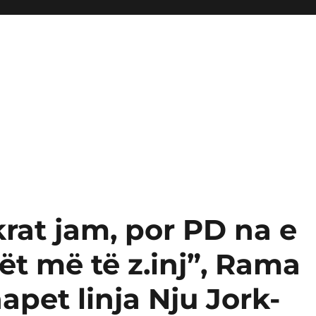
at jam, por PD na e
t më të z.inj”, Rama
apet linja Nju Jork-