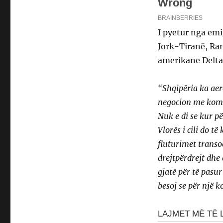
I pyetur nga emi
Jork-Tiranë, Ra
amerikane Delta p
“Shqipëria ka aer
negocion me komp
Nuk e di se kur p
Vlorës i cili do të
fluturimet transo
drejtpërdrejt dhe 
gjatë për të pasur
besoj se për një 