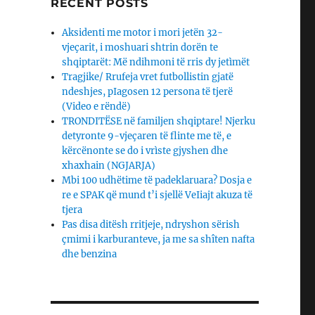
RECENT POSTS
Aksidenti me motor i mori jetën 32-
vjeçarit, i moshuari shtrin dorën te
shqiptarët: Më ndihmoni të rris dy jetìmët
Tragjike/ Rrufeja vret futbollistin gjatë
ndeshjes, pIagosen 12 persona të tjerë
(Video e rëndë)
TRONDITËSE në familjen shqiptare! Njerku
detyronte 9-vjeçaren të flinte me të, e
kërcënonte se do i vrìste gjyshen dhe
xhaxhain (NGJARJA)
Mbi 100 udhëtime të padeklaruara? Dosja e
re e SPAK që mund t’i sjellë VeIiajt akuza të
tjera
Pas disa ditësh rritjeje, ndryshon sërish
çmimi i karburanteve, ja me sa shîten nafta
dhe benzina