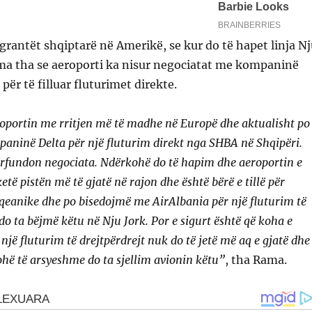
grantët shqiptarë në Amerikë, se kur do të hapet linja Nj
ma tha se aeroporti ka nisur negociatat me kompaninë
ër të filluar fluturimet direkte.
oportin me rritjen më të madhe në Europë dhe aktualisht po
aninë Delta për një fluturim direkt nga SHBA në Shqipëri.
ërfundon negociata. Ndërkohë do të hapim dhe aeroportin e
 ketë pistën më të gjatë në rajon dhe është bërë e tillë për
qeanike dhe po bisedojmë me AirAlbania për një fluturim të
do ta bëjmë këtu në Nju Jork. Por e sigurt është që koha e
 një fluturim të drejtpërdrejt nuk do të jetë më aq e gjatë dhe
kohë të arsyeshme do ta sjellim avionin këtu”
, tha Rama.