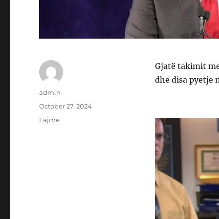
Gjatë takimit me
dhe disa pyetje 
Author
admin
Posted
October 27, 2024
on
Categories
Lajme