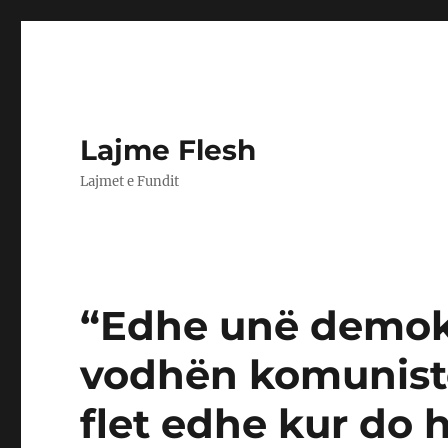
Lajme Flesh
Lajmet e Fundit
“Edhe unë demokr
vodhën komunistë
flet edhe kur do h