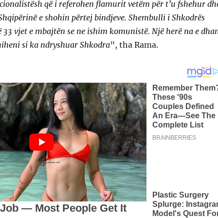
cionalistësh që i referohen flamurit vetëm për t’u fshehur dh
 Shqipërinë e shohin përtej bindjeve. Shembulli i Shkodrës
 33 vjet e mbajtën se ne ishim komunistë. Një herë na e dha
iheni si ka ndryshuar Shkodra
”, tha Rama.