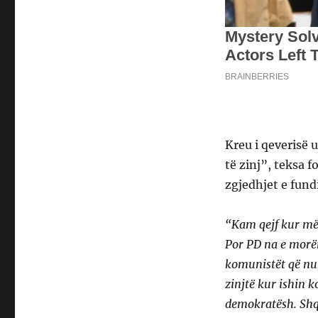
Kreu i qeverisë
të zinj”, teksa f
zgjedhjet e fundi
“Kam qejf kur më
Por PD na e morë
komunistët që nu
zinjtë kur ishin 
demokratësh. Shq