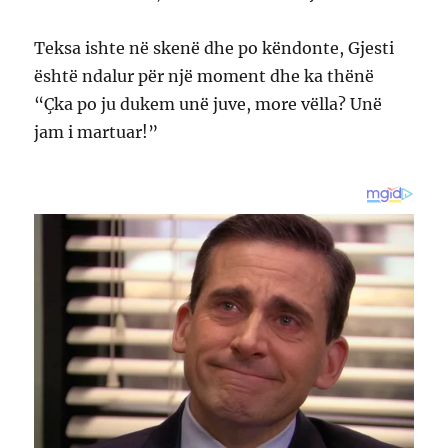
Teksa ishte në skenë dhe po këndonte, Gjesti
është ndalur për një moment dhe ka thënë
“Çka po ju dukem unë juve, more vëlla? Unë
jam i martuar!”