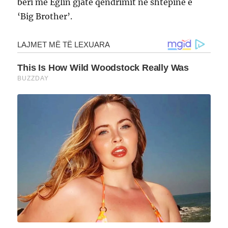
bëri me Eglin gjatë qëndrimit në shtëpinë e
‘Big Brother’.