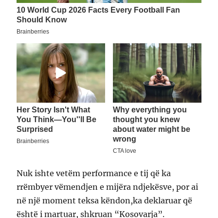
Nuk ishte vetëm performance e tij që ka
rrëmbyer vëmendjen e mijëra ndjekësve, por ai
në një moment teksa këndon,ka deklaruar që
është i martuar, shkruan “Kosovarja”.