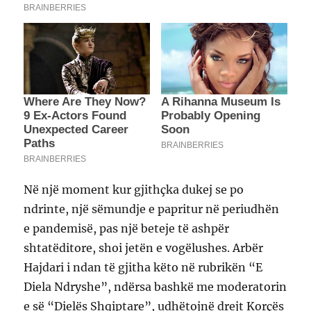
Në një moment kur gjithçka dukej se po
ndrinte, një sëmundje e papritur në periudhën
e pandemisë, pas një beteje të ashpër
shtatëditore, shoi jetën e vogëlushes. Arbër
Hajdari i ndan të gjitha këto në rubrikën “E
Diela Ndryshe”, ndërsa bashkë me moderatorin
e së “Dielës Shqiptare”, udhëtojnë drejt Korçës