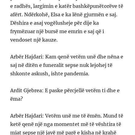
e radhës, largimin e katër bashkëpunëtorëve të
afërt. Ndërkohë, Elsa e ka lënë gjurmën e saj.
Dëshira e asaj vogëlusheje për dije ka
frymëzuar një bursë me emrin e saj që i
vendoset një kauze.
Arbër Hajdari: Kam qenë vetëm unë dhe nëna e
saj në ditën e funeralit sepse nuk lejohej të
shkonte askush, ishte pandemia.
Ardit Gjebrea: E paske përcjellë vetëm ti dhe e
ëma?
Arbër Hajdari: Vetëm unë me të ëmën. Mund të
ketë qenë një nga momentet më të vështira të
miat sepse një javë më parë e kisha në krahë