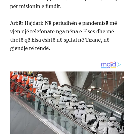
për misionin e fundit.
Arbër Hajdari: Në periudhën e pandemisë më
vjen një telefonatë nga nëna e Elsës dhe më
thotë që Elsa është në spital në Tiranë, në
gjendje të rëndë.