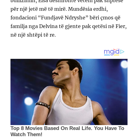
bullizimin, Elsa dëshironte vetëm pak shpresë
për një jetë më të mirë. Mundësia erdhi,
fondacioni “Fundjavë Ndryshe” bëri çmos që
familja nga Delvina të gjente pak qetësi në Fier,
në një shtëpi të re.