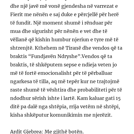
dhe një javë më vonë gjendesha në varrezat e
Fierit me nënën e saj duke e përcjellë për herë
të fundit. Një moment shumë i rënduar për
mua dhe sigurisht për nënën e vet dhe të
vëllanë që kishin humbur njeriun e tyre më të
shtrenjtë. Kthehem në Tiranë dhe vendos që ta
braktis “Fundjavën Ndryshe”.Vendos që ta
braktis, të shkëputem sepse e ndieja veten jo
më të fortë emocionalisht për të përballuar
ngarkesa të tilla, aq më tepër kur ne trajtojmë
raste shumë të vështira dhe probabiliteti për të
ndodhur sërish ishte i lartë. Kam kaluar gati 15
ditë pa dalë nga shtëpia, rrija vetëm në shtëpi,
kisha shkëputur komunikimin me njerëzit.
Ardit Gjebrea: Me gjithë botën.