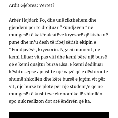
Ardit Gjebrea: Vërtet?
Arbër Hajdari: Po, dhe unë rikthehem dhe
gjendem për të drejtuar “Fundjavën” në
mungesë të katër aleatëve kryesorë që kisha në
punë dhe m’u desh të ribëj sërish ekipin e
“Fundjavës”, kryesorin. Nga ai moment, ne
kemi filluar vit pas viti dhe kemi bërë një bursë
që e kemi quajtur bursa Elsa. E kemi dedikuar
kështu sepse ajo ishte një vajzë që e dëshironte
shumë shkollën dhe këtë bursë e japim vit për
vit, një bursë të plotë për një student/e që në
mungesë të kushteve ekonomike lë shkollën
apo nuk realizon dot atë ëndrrën që ka.