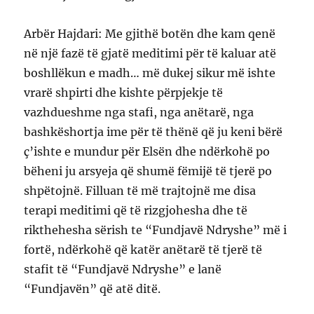
Arbër Hajdari: Me gjithë botën dhe kam qenë
në një fazë të gjatë meditimi për të kaluar atë
boshllëkun e madh… më dukej sikur më ishte
vrarë shpirti dhe kishte përpjekje të
vazhdueshme nga stafi, nga anëtarë, nga
bashkëshortja ime për të thënë që ju keni bërë
ç’ishte e mundur për Elsën dhe ndërkohë po
bëheni ju arsyeja që shumë fëmijë të tjerë po
shpëtojnë. Filluan të më trajtojnë me disa
terapi meditimi që të rizgjohesha dhe të
rikthehesha sërish te “Fundjavë Ndryshe” më i
fortë, ndërkohë që katër anëtarë të tjerë të
stafit të “Fundjavë Ndryshe” e lanë
“Fundjavën” që atë ditë.