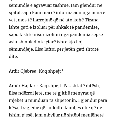
sëmundje e agravuar tashmë. Jam gjendur në
spital sapo kam marrë informacion nga nëna e
vet, mos të harrojmë që në ato kohë Tirana
ishte gati e izoluar për shkak të pandemisë,
sapo kishte nisur izolimi nga pandemia sepse
askush nuk dinte çfarë ishte kjo lloj
sëmundjeje. Elsa luftoi për jetën gati shtatë
ditë.
Ardit Gjebrea: Kaq shpejt?
Arbër Hajdari: Kaq shpejt. Pas shtatë ditësh,
Elsa ndërroi jetë, me të gjithë mënyrat që
mjekët u munduan ta shpëtonin. I gjendur para
kësaj tragjedie që i ndodhi familjes dhe që ne
ishim pjesë, jam mbyllur në shtëpi menjëherë