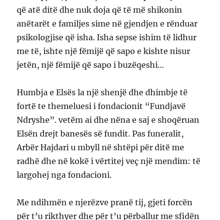
që atë ditë dhe nuk doja që të më shikonin
anëtarët e familjes sime në gjendjen e rënduar
psikologjise që isha. Isha sepse ishim të lidhur
me të, ishte një fëmijë që sapo e kishte nisur
jetën, një fëmijë që sapo i buzëqeshi…
Humbja e Elsës la një shenjë dhe dhimbje të
fortë te themeluesi i fondacionit “Fundjavë
Ndryshe”. vetëm ai dhe nëna e saj e shoqëruan
Elsën drejt banesës së fundit. Pas funeralit,
Arbër Hajdari u mbyll në shtëpi për ditë me
radhë dhe në kokë i vërtitej veç një mendim: të
largohej nga fondacioni.
Me ndihmën e njerëzve pranë tij, gjeti forcën
për t’u rikthyer dhe për t’u përballur me sfidën