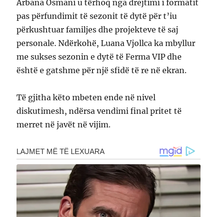
Arbana Osmani u tërhoq nga drejtimi i formatit
pas përfundimit të sezonit të dytë për t’iu
përkushtuar familjes dhe projekteve të saj
personale. Ndërkohë, Luana Vjollca ka mbyllur
me sukses sezonin e dytë të Ferma VIP dhe
është e gatshme për një sfidë të re në ekran.
Të gjitha këto mbeten ende në nivel
diskutimesh, ndërsa vendimi final pritet të
merret në javët në vijim.