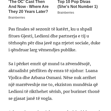
Pas finales së sezonit të katërt, ku u shpall
fitues Gjesti, Ledioni dhe partnerja e tij u
tërhoqën për disa javë nga rrjetet sociale, duke
i qëndruar larg vëmendjes publike.
Sa i përket emrit që mund ta zëvendësojë,
aktualisht përfliten dy emra të njohur: Luana
Vjollca dhe Arbana Osmani. Nëse nuk arrihet
një marrëveshje me to, ekziston mundësia që
Ledioni të rikthehet sërish, por burimet thonë
se gjasat janë të vogla.