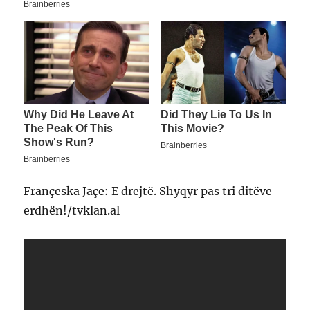
Françeska Jaçe: E drejtë. Shyqyr pas tri ditëve
erdhën!/tvklan.al