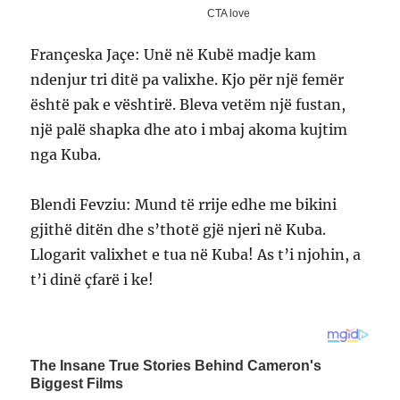
Françeska Jaçe: Unë në Kubë madje kam
ndenjur tri ditë pa valixhe. Kjo për një femër
është pak e vështirë. Bleva vetëm një fustan,
një palë shapka dhe ato i mbaj akoma kujtim
nga Kuba.
Blendi Fevziu: Mund të rrije edhe me bikini
gjithë ditën dhe s’thotë gjë njeri në Kuba.
Llogarit valixhet e tua në Kuba! As t’i njohin, a
t’i dinë çfarë i ke!