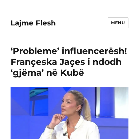
Lajme Flesh
MENU
‘Probleme’ influencerësh!
Françeska Jaçes i ndodh
‘gjëma’ në Kubë