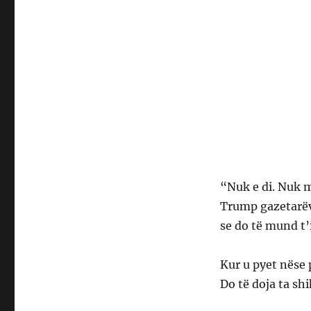
“Nuk e di. Nuk m
Trump gazetarëve
se do të mund t’
Kur u pyet nëse p
Do të doja ta sh