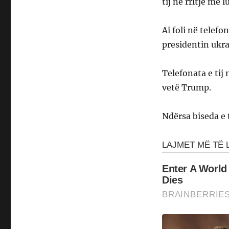
tij në rritje me
Ai foli në telef
presidentin ukr
Telefonata e tij
vetë Trump.
Ndërsa biseda e 