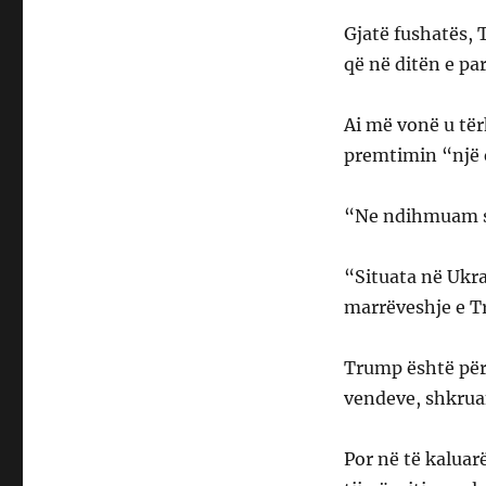
Gjatë fushatës,
që në ditën e par
Ai më vonë u tër
premtimin “një 
“Ne ndihmuam s
“Situata në Ukra
marrëveshje e T
Trump është për
vendeve, shkru
Por në të kaluarë