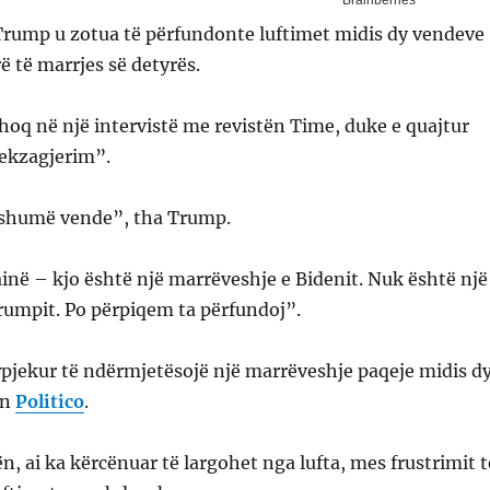
 Trump u zotua të përfundonte luftimet midis dy vendeve
ë të marrjes së detyrës.
hoq në një intervistë me revistën Time, duke e quajtur
ekzagjerim”.
humë vende”, tha Trump.
inë – kjo është një marrëveshje e Bidenit. Nuk është një
rumpit. Po përpiqem ta përfundoj”.
pjekur të ndërmjetësojë një marrëveshje paqeje midis d
an
Politico
.
n, ai ka kërcënuar të largohet nga lufta, mes frustrimit t