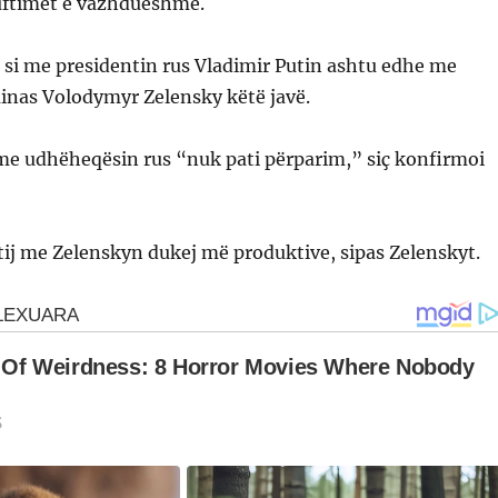
 luftimet e vazhdueshme.
on si me presidentin rus Vladimir Putin ashtu edhe me
ainas Volodymyr Zelensky këtë javë.
 me udhëheqësin rus “nuk pati përparim,” siç konfirmoi
tij me Zelenskyn dukej më produktive, sipas Zelenskyt.