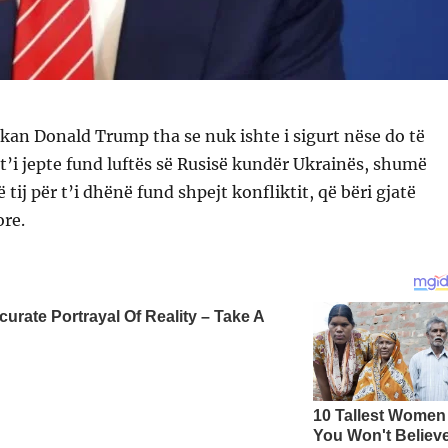
kan Donald Trump tha se nuk ishte i sigurt nëse do të
 t’i jepte fund luftës së Rusisë kundër Ukrainës, shumë
 tij për t’i dhënë fund shpejt konfliktit, që bëri gjatë
ore.