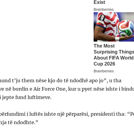
und t’ju them nëse kjo do të ndodhë apo jo”, u tha
 në bordin e Air Force One, kur u pyet nëse ishte i bind
i jepte fund luftimeve.
ërfundimi i luftës ishte një përparësi, presidenti tha: “P
ihja të ndodhte.”