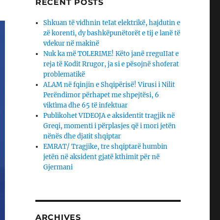
RECENT POSTS
Shkuan të vidhnin teIat elektrikë, hajdutin e
zë korenti, dy bashkëpunëtorët e tij e lanë të
vdekur në makinë
Nuk ka më TOLERIME! Këto janë rreguIIat e
reja të Kodit Rrugor, ja si e pësojnë shoferat
problematikë
ALAM në fqinjin e Shqipërisë! Virusi i Nilit
Perëndimor përhapet me shpejtësi, 6
viktìma dhe 65 të infektuar
Publikohet VIDEOJA e aksidentit tragjik në
Greqi, momenti i përplasjes që i mori jetën
nënës dhe djaΙit shqiptar
EMRAT/ Tragjike, tre shqiptarë humbin
jetën në aksident gjatë kthimit për në
Gjermani
ARCHIVES