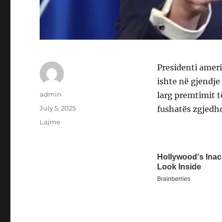
Presidenti ameri
ishte në gjendje
Author
admin
larg premtimit të
Posted
July 5, 2025
fushatës zgjedh
on
Categories
Lajme