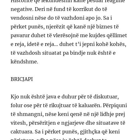
Historitë që lëkundeshin kanë pësuar reagime
negative. Deri në fund të korrikut do të
vendosni nëse do të vazhdoni apo jo. Sa i
përket punës, njerëzit që kanë një biznes të
pavarur duhet të vlerësojnë me kujdes qëllimet
e reja, idetë e reja… duhet t’i jepni kohë kohës,
të vazhdosh situatat pa bindje nuk është e
këndshme.
BRICJAPI
Kjo nuk është java e duhur për të diskutuar,
folur ose për të rikujtuar të kaluarën. Përpiquni
të shmangni, nëse keni qenë në një lidhje prej
vitesh, përsëritjen e ngjarjeve dhe situatave të
caktuara. Sa i përket punës, gjithçka që keni