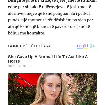
Disa çifte janë në krizë, të tjerë janë në rishikim
edhe për shkak të ndërhyrjeve të jashtme, të
afërmve, miqve që kanë penguar. Sa i përket
punës, një moment i rëndësishëm po vjen për
ata që kanë një biznes të pavarur ose janë të
lidhur me kontakte.