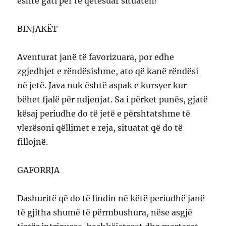
është gati për të qetësuar situatën!
BINJAKËT
Aventurat janë të favorizuara, por edhe
zgjedhjet e rëndësishme, ato që kanë rëndësi
në jetë. Java nuk është aspak e kursyer kur
bëhet fjalë për ndjenjat. Sa i përket punës, gjatë
kësaj periudhe do të jetë e përshtatshme të
vlerësoni qëllimet e reja, situatat që do të
fillojnë.
GAFORRJA
Dashuritë që do të lindin në këtë periudhë janë
të gjitha shumë të përmbushura, nëse asgjë