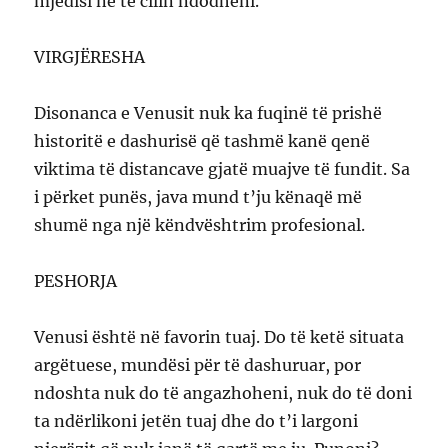
mjedisi në të cilin ndodheni.
VIRGJËRESHA
Disonanca e Venusit nuk ka fuqinë të prishë
historitë e dashurisë që tashmë kanë qenë
viktima të distancave gjatë muajve të fundit. Sa
i përket punës, java mund t’ju kënaqë më
shumë nga një këndvështrim profesional.
PESHORJA
Venusi është në favorin tuaj. Do të ketë situata
argëtuese, mundësi për të dashuruar, por
ndoshta nuk do të angazhoheni, nuk do të doni
ta ndërlikoni jetën tuaj dhe do t’i largoni