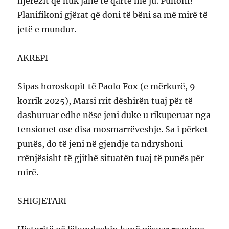
njerëzit që nuk janë të qartë me ju. Punoni?
Planifikoni gjërat që doni të bëni sa më mirë të
jetë e mundur.
AKREPI
Sipas horoskopit të Paolo Fox (e mërkurë, 9
korrik 2025), Marsi rrit dëshirën tuaj për të
dashuruar edhe nëse jeni duke u rikuperuar nga
tensionet ose disa mosmarrëveshje. Sa i përket
punës, do të jeni në gjendje ta ndryshoni
rrënjësisht të gjithë situatën tuaj të punës për
mirë.
SHIGJETARI