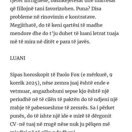
tjetër intriguese, bashkëjetesat dhe martesat
që fillojnë tani favorizohen. Puna? Disa
probleme në rinovimin e kontratave.
Megjithatë, do të keni qartësi të madhe
mendore dhe do t’ju duhet të luani letrat tuaja
më të mira në ditët e para të javës.
LUANI
Sipas horoskopit të Paolo Fox (e mërkurë, 9
korrik 2025), nëse zemra juaj është ende e
vetmuar, angazhohuni sepse kjo është një
periudhë në të cilën të paktën do të ndjeni një
rrahje të pabesueshme të zemrës. Sa i përket
punës, do të ishte një ide e mirë të dërgonit
CV-në tuaj në rrugë nëse nuk ju pëlqen më