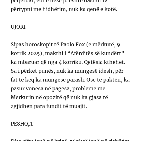
përjetuar, edhe nëse ju është dashur ta
përtypni me hidhërim, nuk ka qenë e kotë.
UJORI
Sipas horoskopit të Paolo Fox (e mërkurë, 9
korrik 2025), makthi i “Afërditës së kundërt”
ka mbaruar që nga 4 korriku. Qetësia kthehet.
Sa i përket punës, nuk ka mungesë idesh, për
fat të keq ka mungesë parash. Ose të paktën, ka
pasur vonesa në pagesa, probleme me
Merkurin në opozitë që nuk ka gjasa të
zgjidhen para fundit të muajit.
PESHQIT