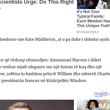
isedonte me Kate Middleton, ai u pa duke i shkelur syrin
te veshur mjaft elegante me një fustan të kuq dhe një
e, ndërsa iu bashkua princit William dhe mbretit Charle
r presidentin francez në Kështjellën Windsor.