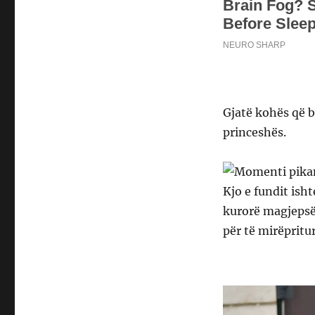
Gjatë kohës që b
princeshës.
Kjo e fundit ish
kurorë magjepsës
për të mirëpritu