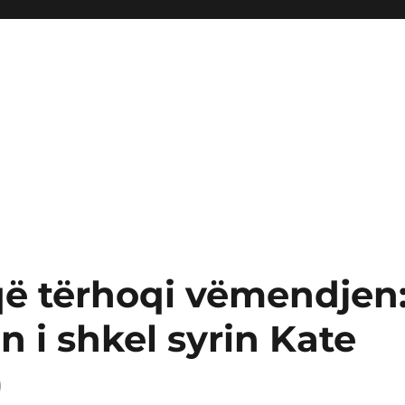
ë tërhoqi vëmendjen
i shkel syrin Kate
)