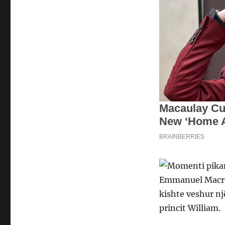
Emmanuel Macron 
kishte veshur nj
princit William.