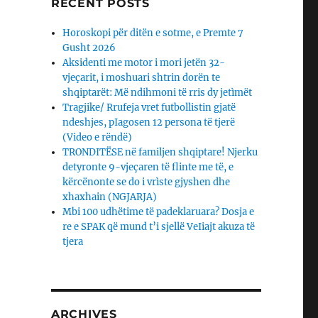
RECENT POSTS
Horoskopi për ditën e sotme, e Premte 7
Gusht 2026
Aksidenti me motor i mori jetën 32-
vjeçarit, i moshuari shtrin dorën te
shqiptarët: Më ndihmoni të rris dy jetìmët
Tragjike/ Rrufeja vret futbollistin gjatë
ndeshjes, pIagosen 12 persona të tjerë
(Video e rëndë)
TRONDITËSE në familjen shqiptare! Njerku
detyronte 9-vjeçaren të flinte me të, e
kërcënonte se do i vrìste gjyshen dhe
xhaxhain (NGJARJA)
Mbi 100 udhëtime të padeklaruara? Dosja e
re e SPAK që mund t’i sjellë VeIiajt akuza të
tjera
ARCHIVES