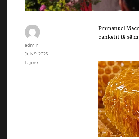
Emmanuel Macron
banketit të së m
Author
admin
Posted
July 9, 2025
on
Categories
Lajme