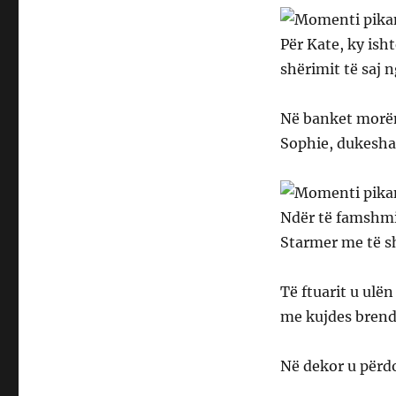
Për Kate, ky ish
shërimit të saj n
Në banket morën 
Sophie, dukesha
Ndër të famshmit
Starmer me të sh
Të ftuarit u ulën
me kujdes brenda
Në dekor u përd