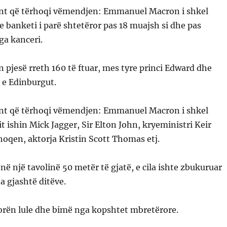
te banketi i parë shtetëror pas 18 muajsh si dhe pas
ga kanceri.
pjesë rreth 160 të ftuar, mes tyre princi Edward dhe
 e Edinburgut.
 ishin Mick Jagger, Sir Elton John, kryeministri Keir
oqen, aktorja Kristin Scott Thomas etj.
 në një tavolinë 50 metër të gjatë, e cila ishte zbukuruar
 gjashtë ditëve.
orën lule dhe bimë nga kopshtet mbretërore.