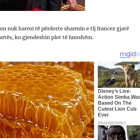
 nuk harroi të përdorte sharmin e tij francez gjatë
artës, ku gjendeshin plot të famshëm.