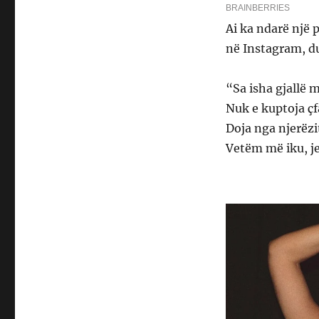
Ai ka ndarë një 
në Instagram, du
“Sa isha gjallë 
Nuk e kuptoja çf
Doja nga njerëzit
Vetëm më iku, je