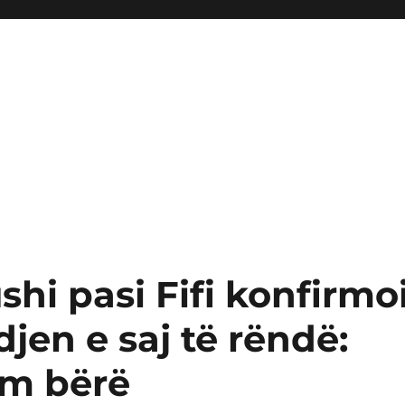
hi pasi Fifi konfirmo
jen e saj të rëndë:
am bërë