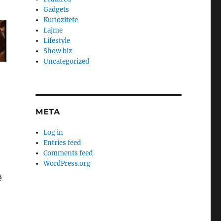
Gadgets
Kuriozitete
Lajme
Lifestyle
Show biz
Uncategorized
META
Log in
Entries feed
Comments feed
WordPress.org
ë