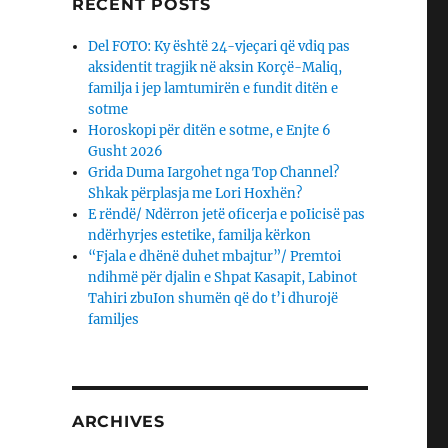
RECENT POSTS
Del FOTO: Ky është 24-vjeçari që vdiq pas
aksidentit tragjik në aksin Korçë-Maliq,
familja i jep lamtumirën e fundit ditën e
sotme
Horoskopi për ditën e sotme, e Enjte 6
Gusht 2026
Grida Duma Iargohet nga Top Channel?
Shkak përplasja me Lori Hoxhën?
E rëndë/ Ndërron jetë oficerja e poIicisë pas
ndërhyrjes estetike, familja kërkon
“Fjala e dhënë duhet mbajtur”/ Premtoi
ndihmë për djalin e Shpat Kasapit, Labinot
Tahiri zbuIon shumën që do t’i dhurojë
familjes
ARCHIVES