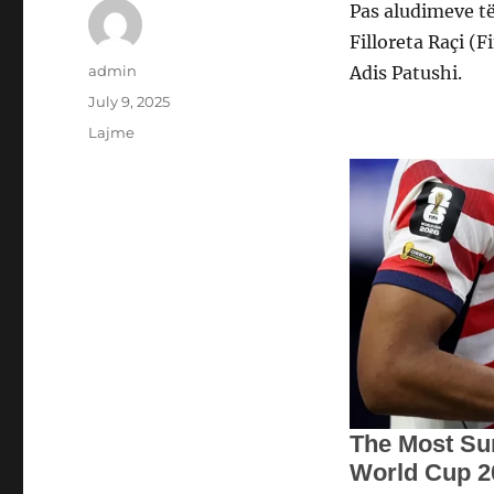
Pas aludimeve t
Filloreta Raçi (F
Author
admin
Adis Patushi.
Posted
July 9, 2025
on
Categories
Lajme