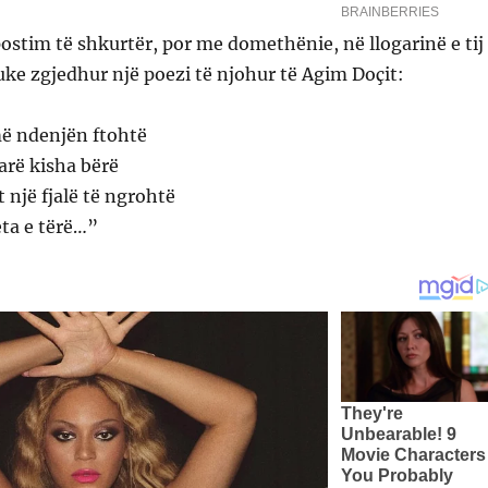
postim të shkurtër, por me domethënie, në llogarinë e tij
ke zgjedhur një poezi të njohur të Agim Doçit:
më ndenjën ftohtë
arë kisha bërë
 një fjalë të ngrohtë
ta e tërë…”