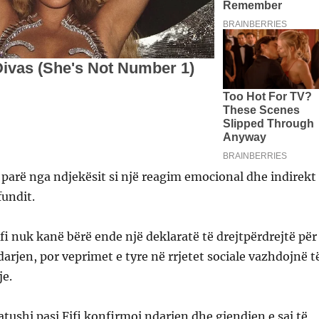
parë nga ndjekësit si një reagim emocional dhe indirekt
fundit.
ifi nuk kanë bërë ende një deklaratë të drejtpërdrejtë për
arjen, por veprimet e tyre në rrjetet sociale vazhdojnë t
je.