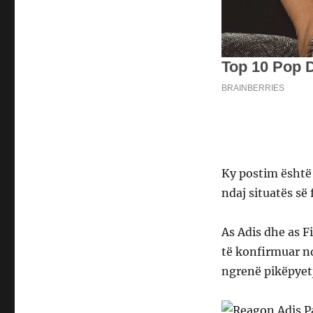
Ky postim është 
ndaj situatës së 
As Adis dhe as F
të konfirmuar nd
ngrenë pikëpyet