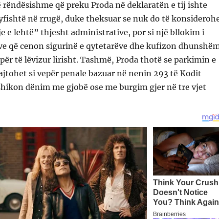
të rëndësishme që preku Proda në deklaratën e tij ishte
yfishtë në rrugë, duke theksuar se nuk do të konsideroh
e e lehtë” thjesht administrative, por si një bllokim i
eve që cenon sigurinë e qytetarëve dhe kufizon dhunshë
 për të lëvizur lirisht. Tashmë, Proda thotë se parkimin e
rajtohet si vepër penale bazuar në nenin 293 të Kodit
rashikon dënim me gjobë ose me burgim gjer në tre vjet