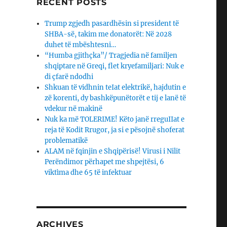
RECENT POSTS
Trump zgjedh pasardhësin si president të
SHBA-së, takim me donatorët: Në 2028
duhet të mbështesni…
“Humba gjithçka”/ Tragjedia në familjen
shqiptare në Greqi, flet kryefamiljari: Nuk e
di çfarë ndodhi
Shkuan të vidhnin teIat elektrikë, hajdutin e
zë korenti, dy bashkëpunëtorët e tij e lanë të
vdekur në makinë
Nuk ka më TOLERIME! Këto janë rreguIIat e
reja të Kodit Rrugor, ja si e pësojnë shoferat
problematikë
ALAM në fqinjin e Shqipërisë! Virusi i Nilit
Perëndimor përhapet me shpejtësi, 6
viktìma dhe 65 të infektuar
ARCHIVES