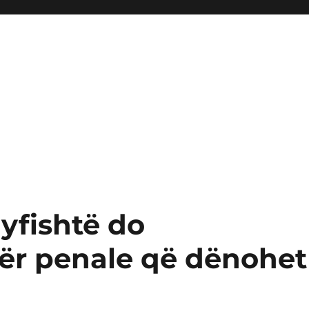
dyfishtë do
ër penale që dënohet