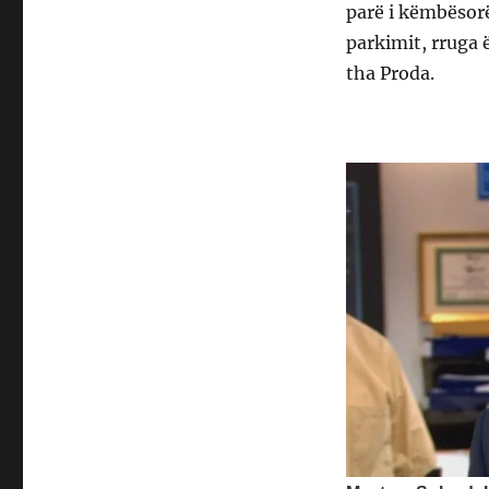
parë i këmbësor
parkimit, rruga ë
tha Proda.