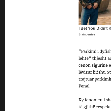
“Parkimi i dyfis
lehtë” thjesht ad
cenon sigurinë e
lëvizur lirisht.
trajtuar parkimi
Penal.
Ky fenomen i sh
të gjithë respek