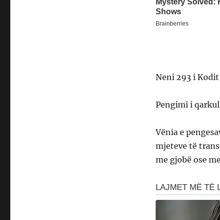
Neni 293 i Kodit
Pengimi i qarkul
Vënia e pengesav
mjeteve të trans
me gjobë ose me 