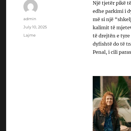
Një tjetër pikë 
edhe parkimi i d
Author
admin
më si një “shkelj
Posted
July 10, 2025
kalimit të mjet
on
Categories
Lajme
të drejtën e tyre
dyfishtë do të t
Penal, i cili pa