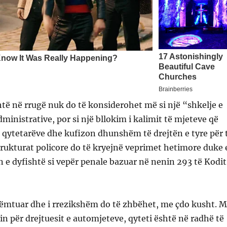
htë në rrugë nuk do të konsiderohet më si një “shkelje e
ministrative, por si një bllokim i kalimit të mjeteve që
 qytetarëve dhe kufizon dhunshëm të drejtën e tyre për 
 Strukturat policore do të kryejnë veprimet hetimore duke 
n e dyfishtë si vepër penale bazuar në nenin 293 të Kodit
ëmtuar dhe i rrezikshëm do të zhbëhet, me çdo kusht. 
tin për drejtuesit e automjeteve, qyteti është në radhë të