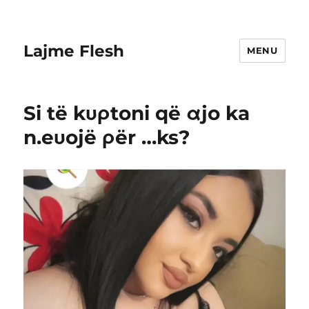
Lajme Flesh
MENU
Si të kυρtoni që αjo ka
n.eυojë ρër …ks?