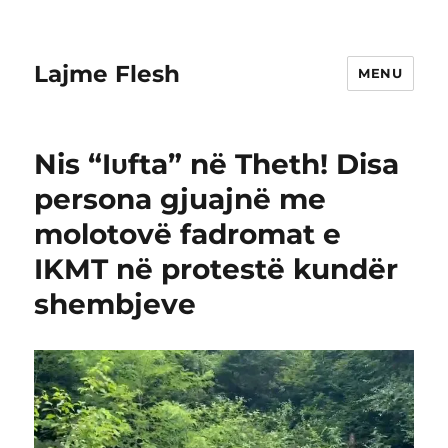
Lajme Flesh
MENU
Nis “Iυfta” në Theth! Disa
persona gjuajnë me
molotovë fadromat e
IKMT në protestë kundër
shembjeve