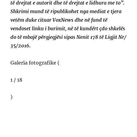
të drejtat e autorit dhe të drejtat e lidhura me to”.
Shkrimi mund të ripublikohet nga mediat e tjera
vetëm duke cituar VoxNews dhe në fund të
vendoset linku i burimit, në të kundërt çdo shkelës
do të mbajë përgjegjësi sipas Nenit 178 të Ligjit Nr/
35/2016.
Galeria fotografike (
1 / 18
)