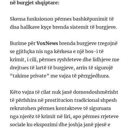
në burgjet shqiptare:
Skema funksionon përmes bashkëpunimit të
disa hallkave kyçe brenda sistemit të burgjeve.
Burime për
VoxNews
brenda burgjeve tregojnë
se gjithçka nis nga kërkesa e një bos-i të
krimit, i cili, përmes ryshfeteve dhe lidhjeve me
drejtues të lartë të burgjeve, arrin të sigurojë
“takime private” me vajza të përzgjedhura.
Këto vajza të cilat nuk janë domosdoshmërisht
të përfshira në prostitucion tradicional shpesh
rekrutohen përmes kontakteve të siguruara
nga njerëz të krimit në liri, apo përmes rrjeteve
sociale ku ekspozimi dhe joshja janë pjesë e