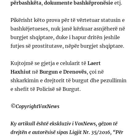
përbashkëta
,
dokumente bashkëpronësie
etj.
Pikërisht këto prova për të vërtetuar statusin e
bashkëjetueses, nuk janë kërkuar asnjëherë në
burgjet shqiptare, duke i hapur dritën jeshile
futjes së prostitutave, nëpër burgjet shqiptare.
Kujtojmë se gjetja e celularit të
Laert
Haxhiut
në
Burgun e Drenovës
, çoi në
shkarkimin e drejtorit të burgut dhe pezullimin
e shefit të Policisë së Burgut.
©CopyrightVoxNews
Ky artikull është ekskluziv i VoxNews, gëzon të
drejtën e autorësisë sipas Ligjit Nr. 35/2016, “Për