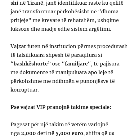
shi
në Tiranë, janë identifikuar raste ku qelitë
janë transformuar përkohësisht në “dhoma
pritjeje” me krevate të rehatshëm, ushqime
luksoze dhe madje edhe sistem argëtimi.
Vajzat futen në institucion përmes procedurash
të falsifikuara shpesh të paraqitura si
“
bashkëshorte
” ose “
familjare
“, të pajisura
me dokumente të manipuluara apo leje të
përkohshme me ndihmën e punonjësve të
korruptuar.
Pse vajzat VIP pranojnë takime speciale:
Pagesat për një takim të vetëm variojnë
nga
2,000
deri në
5,000 euro
, shifra që ua