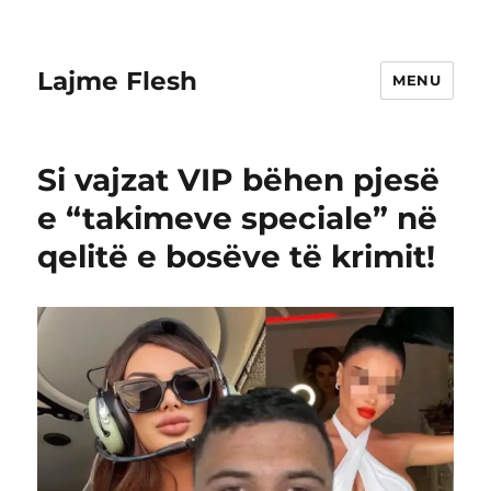
Lajme Flesh
MENU
Si vajzat VIP bëhen pjesë
e “takimeve speciale” në
qelitë e bosëve të krimit!