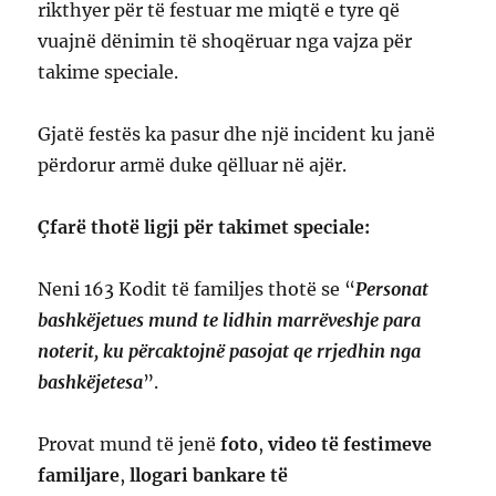
rikthyer për të festuar me miqtë e tyre që
vuajnë dënimin të shoqëruar nga vajza për
takime speciale.
Gjatë festës ka pasur dhe një incident ku janë
përdorur armë duke qëlluar në ajër.
Çfarë thotë ligji për takimet speciale:
Neni 163 Kodit të familjes thotë se “
Personat
bashkëjetues mund te lidhin marrëveshje para
noterit, ku përcaktojnë pasojat qe rrjedhin nga
bashkëjetesa
”.
Provat mund të jenë
foto
,
video të festimeve
familjare
,
llogari bankare të