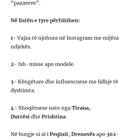
“pazareve”.
Në listën e tyre përfshihen:
1-
Vajza të njohura në Instagram me mijëra
ndjekës.
2-
Ish-misse apo modele.
3-
Këngëtare dhe influencuese me lidhje të
dyshimta.
4-
Shoqëruese nate nga
Tirana,
Durrësi
dhe
Prishtina
.
Në burgje si ai i
Peqinit
,
Drenovës
apo
302-