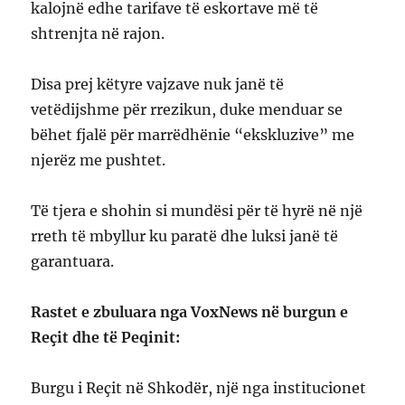
kalojnë edhe tarifave të eskortave më të
shtrenjta në rajon.
Disa prej këtyre vajzave nuk janë të
vetëdijshme për rrezikun, duke menduar se
bëhet fjalë për marrëdhënie “ekskluzive” me
njerëz me pushtet.
Të tjera e shohin si mundësi për të hyrë në një
rreth të mbyllur ku paratë dhe luksi janë të
garantuara.
Rastet e zbuluara nga VoxNews në burgun e
Reçit dhe të Peqinit:
Burgu i Reçit në Shkodër, një nga institucionet