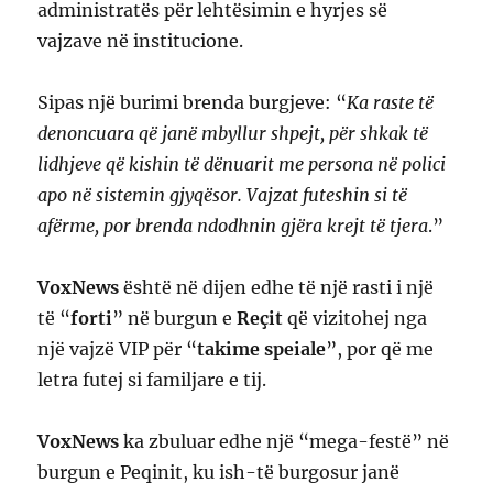
administratës për lehtësimin e hyrjes së
vajzave në institucione.
Sipas një burimi brenda burgjeve: “
Ka raste të
denoncuara që janë mbyllur shpejt, për shkak të
lidhjeve që kishin të dënuarit me persona në polici
apo në sistemin gjyqësor. Vajzat futeshin si të
afërme, por brenda ndodhnin gjëra krejt të tjera
.”
VoxNews
është në dijen edhe të një rasti i një
të “
forti
” në burgun e
Reçit
që vizitohej nga
një vajzë VIP për “
takime speiale
”, por që me
letra futej si familjare e tij.
VoxNews
ka zbuluar edhe një “mega-festë” në
burgun e Peqinit, ku ish-të burgosur janë