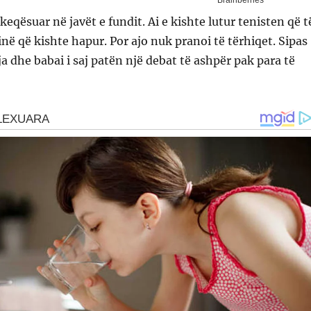
keqësuar në javët e fundit. Ai e kishte lutur tenisten që t
ë që kishte hapur. Por ajo nuk pranoi të tërhiqet. Sipas
ja dhe babai i saj patën një debat të ashpër pak para të