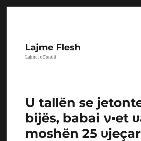
Lajme Flesh
Lajmet e Fundit
U taΙΙën se jetont
bijës, babai ν▪︎et 
moshën 25 υjeça