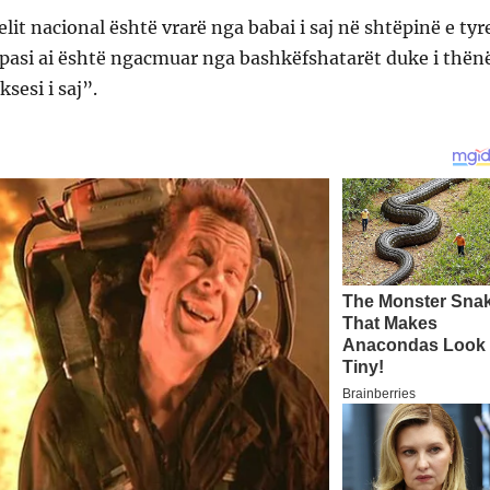
elit nacional është vrarë nga babai i saj në shtëpinë e tyr
 pasi ai është ngacmuar nga bashkëfshatarët duke i thën
sesi i saj”.