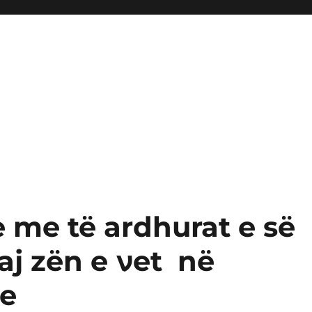
e me të ardhurat e së
υaj zën e νet në
re