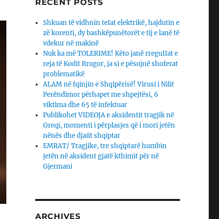
RECENT POSTS
Shkuan të vidhnin teIat elektrikë, hajdutin e
zë korenti, dy bashkëpunëtorët e tij e lanë të
vdekur në makinë
Nuk ka më TOLERIME! Këto janë rreguIIat e
reja të Kodit Rrugor, ja si e pësojnë shoferat
problematikë
ALAM në fqinjin e Shqipërisë! Virusi i Nilit
Perëndimor përhapet me shpejtësi, 6
viktìma dhe 65 të infektuar
Publikohet VIDEOJA e aksidentit tragjik në
Greqi, momenti i përplasjes që i mori jetën
nënës dhe djaΙit shqiptar
EMRAT/ Tragjike, tre shqiptarë humbin
jetën në aksident gjatë kthimit për në
Gjermani
ARCHIVES