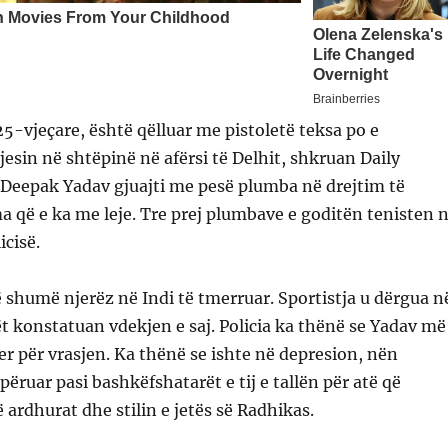
5-vjeçare, është qëlluar me pistoletë teksa po e
esin në shtëpinë në afërsi të Delhit, shkruan Daily
j, Deepak Yadav gjuajti me pesë plumba në drejtim të
a që e ka me leje. Tre prej plumbave e goditën tenisten 
icisë.
ë shumë njerëz në Indi të tmerruar. Sportistja u dërgua n
ët konstatuan vdekjen e saj. Policia ka thënë se Yadav më
er për vrasjen. Ka thënë se ishte në depresion, nën
përuar pasi bashkëfshatarët e tij e tallën për atë që
 ardhurat dhe stilin e jetës së Radhikas.