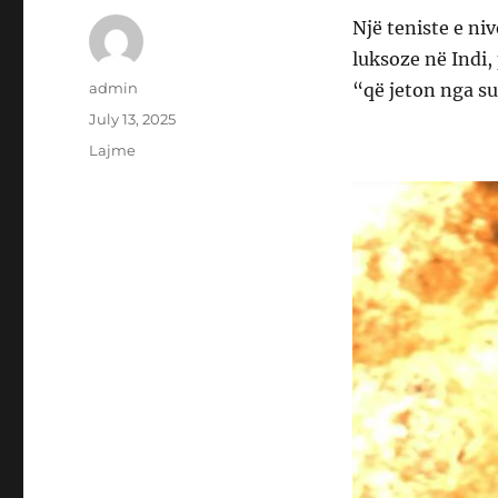
Një teniste e niv
luksoze në Indi,
Author
admin
“që jeton nga suk
Posted
July 13, 2025
on
Categories
Lajme