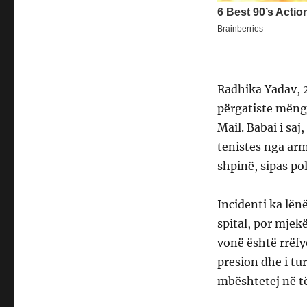
Radhika Yadav, 2
përgatiste mëngj
Mail. Babai i sa
tenistes nga arm
shpinë, sipas pol
Incidenti ka lën
spital, por mjek
vonë është rrëfy
presion dhe i tur
mbështetej në të