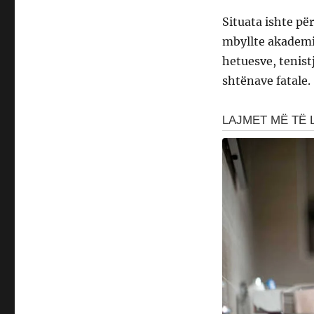
Situata ishte për
mbyllte akademin
hetuesve, tenist
shtënave fatale.