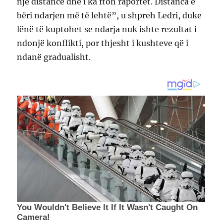
një distancë dhe i ka ftoh raportet. Distanca e
bëri ndarjen më të lehtë”, u shpreh Ledri, duke
lënë të kuptohet se ndarja nuk ishte rezultat i
ndonjë konflikti, por thjesht i kushteve që i
ndanë gradualisht.