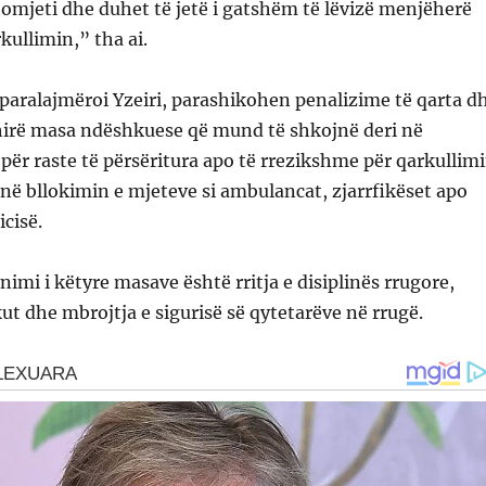
omjeti dhe duhet të jetë i gatshëm të lëvizë menjëherë
ullimin,” tha ai.
a, paralajmëroi Yzeiri, parashikohen penalizime të qarta d
shirë masa ndëshkuese që mund të shkojnë deri në
ë për raste të përsëritura apo të rrezikshme për qarkullim
në bllokimin e mjeteve si ambulancat, zjarrfikëset apo
icisë.
nimi i këtyre masave është rritja e disiplinës rrugore,
kut dhe mbrojtja e sigurisë së qytetarëve në rrugë.