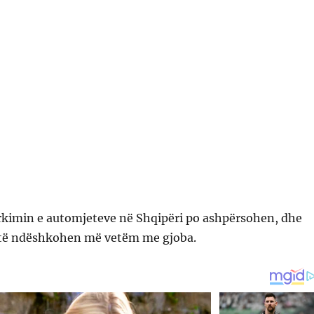
arkimin e automjeteve në Shqipëri po ashpërsohen, dhe
 të ndëshkohen më vetëm me gjoba.