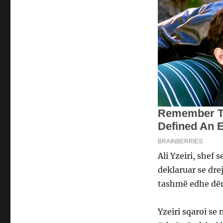
Ali Yzeiri, shef 
deklaruar se dre
tashmë edhe dë
Yzeiri sqaroi se