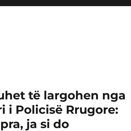
uhet të largohen nga
i i Policisë Rrugore:
ra, ja si do