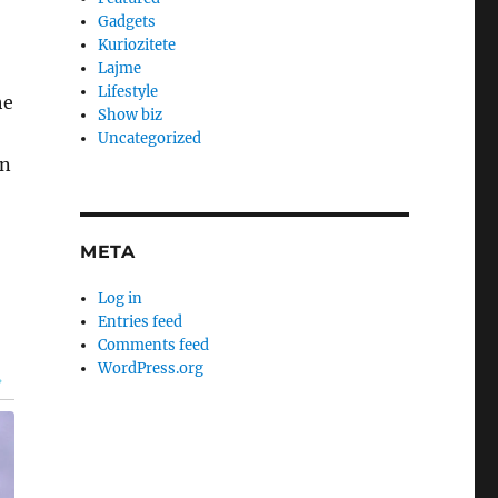
Gadgets
Kuriozitete
Lajme
Lifestyle
he
Show biz
Uncategorized
in
META
Log in
Entries feed
Comments feed
WordPress.org