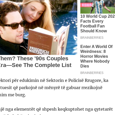
sektori për edukimin në Sektorin e Policisë Rrugore, ka
jtuesit që parkojnë në mënyrë të gabuar rrezikojnë
nim me burg.
 një nga elementët që shpesh keqkuptohet nga qytetarët