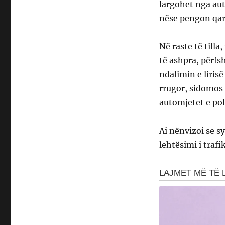
largohet nga aut
nëse pengon qark
Në raste të till
të ashpra, përf
ndalimin e liris
rrugor, sidomos 
automjetet e pol
Ai nënvizoi se sy
lehtësimi i trafi