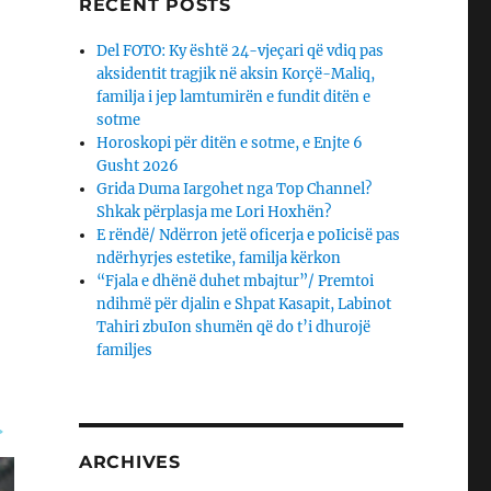
RECENT POSTS
Del FOTO: Ky është 24-vjeçari që vdiq pas
aksidentit tragjik në aksin Korçë-Maliq,
familja i jep lamtumirën e fundit ditën e
sotme
Horoskopi për ditën e sotme, e Enjte 6
Gusht 2026
Grida Duma Iargohet nga Top Channel?
Shkak përplasja me Lori Hoxhën?
E rëndë/ Ndërron jetë oficerja e poIicisë pas
ndërhyrjes estetike, familja kërkon
“Fjala e dhënë duhet mbajtur”/ Premtoi
ndihmë për djalin e Shpat Kasapit, Labinot
Tahiri zbuIon shumën që do t’i dhurojë
familjes
ARCHIVES