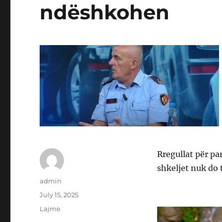
ndëshkohen
Rregullat për p
shkeljet nuk do
Author
admin
Posted
July 15, 2025
on
Categories
Lajme