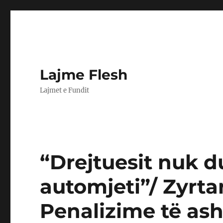
Lajme Flesh
Lajmet e Fundit
“Drejtuesit nuk d
automjeti”/ Zyrtar
Penalizime të ashp