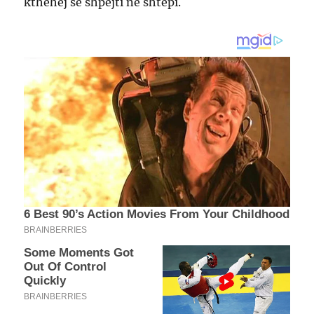
kthehej së shpejti në shtëpi.