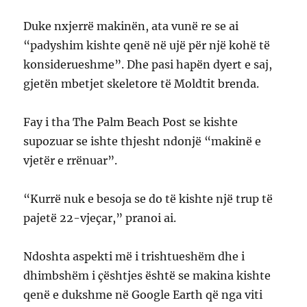
Duke nxjerrë makinën, ata vunë re se ai
“padyshim kishte qenë në ujë për një kohë të
konsiderueshme”. Dhe pasi hapën dyert e saj,
gjetën mbetjet skeletore të Moldtit brenda.
Fay i tha The Palm Beach Post se kishte
supozuar se ishte thjesht ndonjë “makinë e
vjetër e rrënuar”.
“Kurrë nuk e besoja se do të kishte një trup të
pajetë 22-vjeçar,” pranoi ai.
Ndoshta aspekti më i trishtueshëm dhe i
dhimbshëm i çështjes është se makina kishte
qenë e dukshme në Google Earth që nga viti