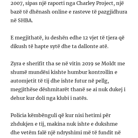
2007, sipas një raporti nga Charley Project, një
bazë të dhënash online e rasteve të pazgjidhura
në SHBA.
E megjithatë, iu deshën edhe 12 vjet të tjera që
dikush të hapte sytë dhe ta dallonte atë.
Zyra e sherifit tha se në vitin 2019 se Moldt me
shumë mundësi kishte humbur kontrollin e
automjetit të tij dhe ishte futur në pellg,
megjithëse dëshmitarët thanë se ai nuk dukej i
dehur kur doli nga klubi i natës.
Policia këmbënguli që kur nisi hetimi për
zhdukjen e tij, makina nuk ishte e dukshme
dhe vetëm falë një ndryshimi më të fundit në