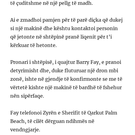
të çuditshme në një pellg të madh.
Ai e zmadhoi pamjen për të parë diçka që dukej
si një makinë dhe kështu kontaktoi personin
që jetonte në shtëpinë pranë liqenit për t’i
kërkuar të hetonte.
Pronari i shtëpisë, i quajtur Barry Fay, e pranoi
detyrimisht dhe, duke fluturuar një dron mbi
zonë, ishte në gjendje të konfirmonte se me të
vërtetë kishte një makinë të bardhë të fshehur
nën sipërfaqe.
Fay telefonoi Zyrën e Sherifit të Qarkut Palm
Beach, të cilët dërguan ndihmës në
vendngjarje.