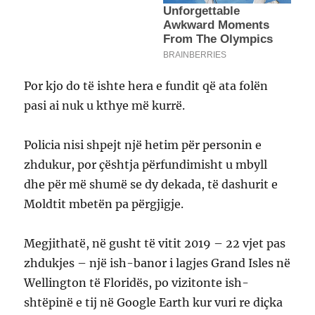
Por kjo do të ishte hera e fundit që ata folën
pasi ai nuk u kthye më kurrë.
Policia nisi shpejt një hetim për personin e
zhdukur, por çështja përfundimisht u mbyll
dhe për më shumë se dy dekada, të dashurit e
Moldtit mbetën pa përgjigje.
Megjithatë, në gusht të vitit 2019 – 22 vjet pas
zhdukjes – një ish-banor i lagjes Grand Isles në
Wellington të Floridës, po vizitonte ish-
shtëpinë e tij në Google Earth kur vuri re diçka