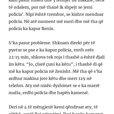
të ndalem, por më thanë ik shpejt se jemi
policia’. Nipi është trembur, se kishte menduar
policia. Në atë moment më mori dhe më tha që
policia ka kapur Renin.
S’ka pasur probleme. Shkuam direkt për të
pyetur se pse e ka kapur policia, rreth orës
22:15 min, shkova tek roja i thashë a është djali
im këtu. “Jo, çfarë çuni ka këtu”, i thashë di që
më ka kapur policia në Zenisht. Më tha që s’ka
ardhur makina jote këtu dhe merr 129 në
telefon. Aty më nisën dyshimet se e ka marrë
mafia, erdhi policia dhe hapën kamerat.
Deri në 4 të mëngjesit kemi qëndruar aty, të
gjithë, asnjë lloj orientimi. Pasi hapën kamerat