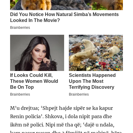
M’u drejtua; ‘Shpejt hajde sipër se ka kapur
Renin policia’. Shkova, i dola nipit para dhe
ikëm në polici. Nipi më tha që; ‘dajë u ndala,
kam pasur nusen dhe 3 fëmijët në makinë, bëra