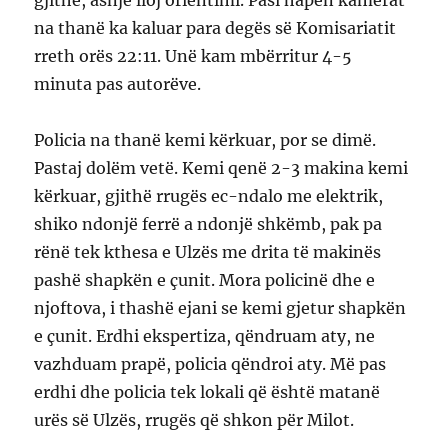
na thanë ka kaluar para degës së Komisariatit
rreth orës 22:11. Unë kam mbërritur 4-5
minuta pas autorëve.
Policia na thanë kemi kërkuar, por se dimë.
Pastaj dolëm vetë. Kemi qenë 2-3 makina kemi
kërkuar, gjithë rrugës ec-ndalo me elektrik,
shiko ndonjë ferrë a ndonjë shkëmb, pak pa
rënë tek kthesa e Ulzës me drita të makinës
pashë shapkën e çunit. Mora policinë dhe e
njoftova, i thashë ejani se kemi gjetur shapkën
e çunit. Erdhi ekspertiza, qëndruam aty, ne
vazhduam prapë, policia qëndroi aty. Më pas
erdhi dhe policia tek lokali që është matanë
urës së Ulzës, rrugës që shkon për Milot.