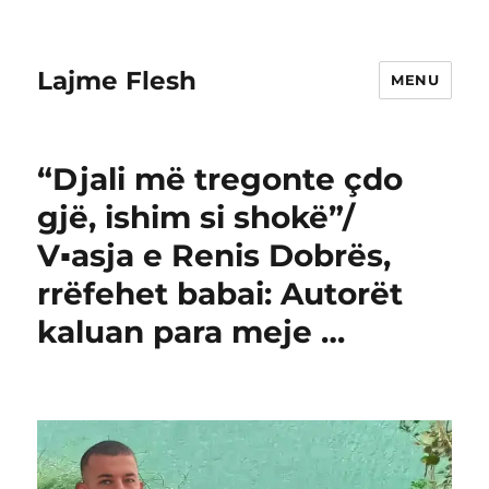
Lajme Flesh
MENU
“Djali më tregonte çdo
gjë, ishim si shokë”/
V▪︎asja e Renis Dobrës,
rrëfehet babai: Autorët
kaluan para meje …