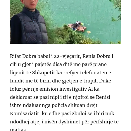
Rifat Dobra babai i 22-vjeçarit, Renis Dobra i
cili u gjet i pajetës disa ditë më parë pranë
liqenit të Shkopetit ka rrëfyer telefonatën e
fundit me të birin dhe gjetjen e trupit. Duke
folur për nje emision investigativ Ai ka
deklaruar se pasi nipi i tij e njoftoi se Renisi
ishte ndaluar nga policia shkuan drejt
Komisariatit, ku edhe pasi zbuloi se i biri nuk
ndodhej atje, i nisën dyshimet për përfshirje të
mafias.