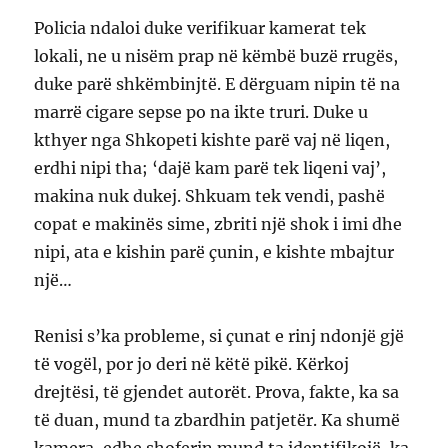
Policia ndaloi duke verifikuar kamerat tek
lokali, ne u nisëm prap në këmbë buzë rrugës,
duke parë shkëmbinjtë. E dërguam nipin të na
marrë cigare sepse po na ikte truri. Duke u
kthyer nga Shkopeti kishte parë vaj në liqen,
erdhi nipi tha; ‘dajë kam parë tek liqeni vaj’,
makina nuk dukej. Shkuam tek vendi, pashë
copat e makinës sime, zbriti një shok i imi dhe
nipi, ata e kishin parë çunin, e kishte mbajtur
një…
Renisi s’ka probleme, si çunat e rinj ndonjë gjë
të vogël, por jo deri në këtë pikë. Kërkoj
drejtësi, të gjendet autorët. Prova, fakte, ka sa
të duan, mund ta zbardhin patjetër. Ka shumë
kamera, edhe shoferin mund ta identifikojë, ka