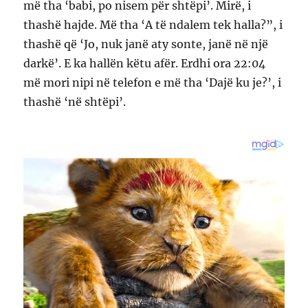
më tha ‘babi, po nisem për shtëpi’. Mirë, i
thashë hajde. Më tha ‘A të ndalem tek halla?”, i
thashë që ‘Jo, nuk janë aty sonte, janë në një
darkë’. E ka hallën këtu afër. Erdhi ora 22:04
më mori nipi në telefon e më tha ‘Dajë ku je?’, i
thashë ‘në shtëpi’.