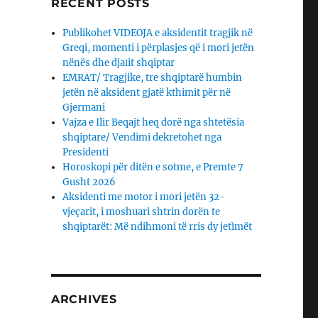
RECENT POSTS
Publikohet VIDEOJA e aksidentit tragjik në
Greqi, momenti i përplasjes që i mori jetën
nënës dhe djaΙit shqiptar
EMRAT/ Tragjike, tre shqiptarë humbin
jetën në aksident gjatë kthimit për në
Gjermani
Vajza e Ilir Beqajt heq dorë nga shtetësia
shqiptare/ Vendimi dekretohet nga
Presidenti
Horoskopi për ditën e sotme, e Premte 7
Gusht 2026
Aksidenti me motor i mori jetën 32-
vjeçarit, i moshuari shtrin dorën te
shqiptarët: Më ndihmoni të rris dy jetìmët
ARCHIVES