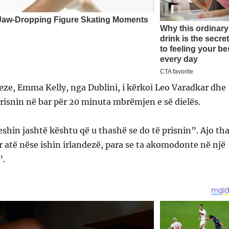
eze, Emma Kelly, nga Dublini, i kërkoi Leo Varadkar dhe
 prisnin në bar për 20 minuta mbrëmjen e së dielës.
eshin jashtë kështu që u thashë se do të prisnin”. Ajo th
ur atë nëse ishin irlandezë, para se ta akomodonte në një
”.