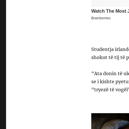
Studentja irland
shokut të tij të
“Ata donin të ul
se i kishte pyet
“tryezë të vogël