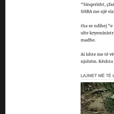
“Sinqerisht, çfa
SHBA me një viz
tha se ndihej “e
ulte kryeministri
madhe.
Ai ishte me të v
njohëm. Kështu