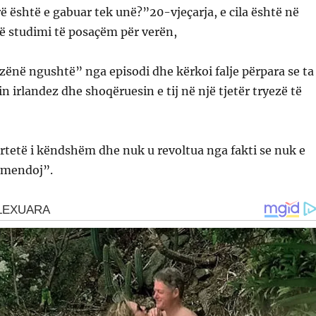
rë është e gabuar tek unë?”20-vjeçarja, e cila është në
ë studimi të posaçëm për verën,
 zënë ngushtë” nga episodi dhe kërkoi falje përpara se ta
n irlandez dhe shoqëruesin e tij në një tjetër tryezë të
ërtetë i këndshëm dhe nuk u revoltua nga fakti se nuk e
 mendoj”.