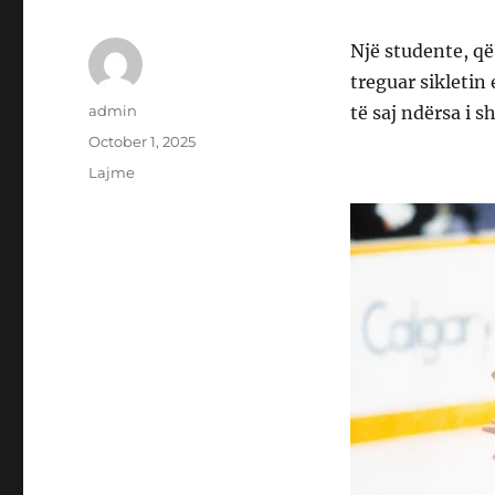
Një studente, që
treguar sikletin
Author
admin
të saj ndërsa i s
Posted
October 1, 2025
on
Categories
Lajme