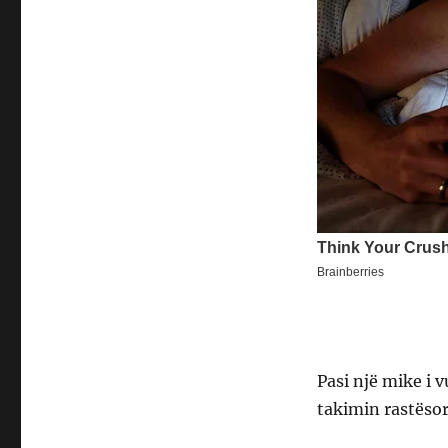
Pasi një mike i v
takimin rastësor