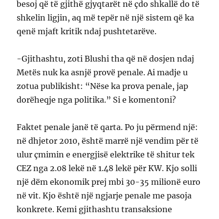
besoj që të gjithë gjyqtarët në çdo shkallë do të
shkelin ligjin, aq më tepër në një sistem që ka
qenë mjaft kritik ndaj pushtetarëve.
-Gjithashtu, zoti Blushi tha që në dosjen ndaj
Metës nuk ka asnjë provë penale. Ai madje u
zotua publikisht: “Nëse ka prova penale, jap
dorëheqje nga politika.” Si e komentoni?
Faktet penale janë të qarta. Po ju përmend një:
në dhjetor 2010, është marrë një vendim për të
ulur çmimin e energjisë elektrike të shitur tek
CEZ nga 2.08 lekë në 1.48 lekë për KW. Kjo solli
një dëm ekonomik prej mbi 30-35 milionë euro
në vit. Kjo është një ngjarje penale me pasoja
konkrete. Kemi gjithashtu transaksione