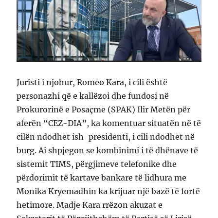
Juristi i njohur, Romeo Kara, i cili është
personazhi që e kallëzoi dhe fundosi në
Prokurorinë e Posaçme (SPAK) Ilir Metën për
aferën “CEZ-DIA”, ka komentuar situatën në të
cilën ndodhet ish-presidenti, i cili ndodhet në
burg. Ai shpjegon se kombinimi i të dhënave të
sistemit TIMS, përgjimeve telefonike dhe
përdorimit të kartave bankare të lidhura me
Monika Kryemadhin ka krijuar një bazë të fortë
hetimore. Madje Kara rrëzon akuzat e