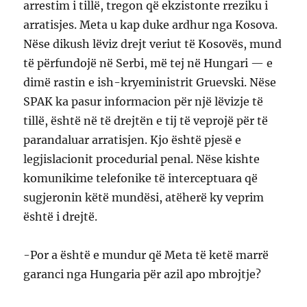
arrestim i tillë, tregon që ekzistonte rreziku i
arratisjes. Meta u kap duke ardhur nga Kosova.
Nëse dikush lëviz drejt veriut të Kosovës, mund
të përfundojë në Serbi, më tej në Hungari — e
dimë rastin e ish-kryeministrit Gruevski. Nëse
SPAK ka pasur informacion për një lëvizje të
tillë, është në të drejtën e tij të veprojë për të
parandaluar arratisjen. Kjo është pjesë e
legjislacionit procedurial penal. Nëse kishte
komunikime telefonike të interceptuara që
sugjeronin këtë mundësi, atëherë ky veprim
është i drejtë.
-Por a është e mundur që Meta të ketë marrë
garanci nga Hungaria për azil apo mbrojtje?