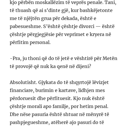
kjo përbën moskallëzim të veprës penale. Tani,
të thuash që ai s’dinte gjë, kur bashkëjetonte
me të njëjtën grua për dekada, është e
pabesueshme. S’është çështje divorci — është
çështje përgjegjësie për veprimet e kryera në
përfitim personal.
-Pra, ju thoni që do të jetë e vështirë për Metën
të provojë që nuk ka qenë në dijeni?
Absolutisht. Gjykata do të shqyrtojë lëvizjet
financiare, burimin e kartave, lidhjen mes
përdoruesit dhe përfituesit. Kjo nuk është
çështje morali apo familje, por hetim penal.
Dhe nëse pasuria është shtuar në mënyrë të
pashpjegueshme, atëherë ajo pasuri do të