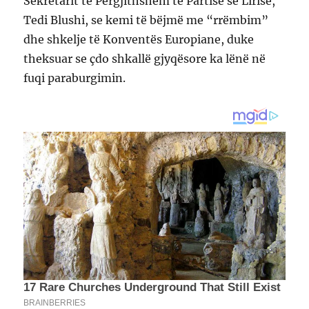
Sekretarit të Përgjithshëm të Partisë së Lirisë,
Tedi Blushi, se kemi të bëjmë me “rrëmbim”
dhe shkelje të Konventës Europiane, duke
theksuar se çdo shkallë gjyqësore ka lënë në
fuqi paraburgimin.