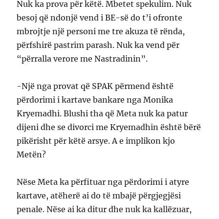
Nuk ka prova për këtë. Mbetet spekulim. Nuk
besoj që ndonjë vend i BE-së do t’i ofronte
mbrojtje një personi me tre akuza të rënda,
përfshirë pastrim parash. Nuk ka vend për
“përralla verore me Nastradinin”.
-Një nga provat që SPAK përmend është
përdorimi i kartave bankare nga Monika
Kryemadhi. Blushi tha që Meta nuk ka patur
dijeni dhe se divorci me Kryemadhin është bërë
pikërisht për këtë arsye. A e implikon kjo
Metën?
Nëse Meta ka përfituar nga përdorimi i atyre
kartave, atëherë ai do të mbajë përgjegjësi
penale. Nëse ai ka ditur dhe nuk ka kallëzuar,