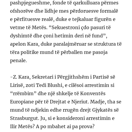
pashpjegueshme, fonde të qarkulluara përmes
ofshorëve dhe lidhje mes përdoruesve formalë
e përfituesve realë, duke e tejkaluar figurën e
vetme të Metës. “Sekuestroni çdo pasuri të
dyshimtë dhe çoni hetimin deri në fund”,
apelon Kara, duke paralajmëruar se struktura të
tëra politike mund të përballen me pasoja
penale.
-Z. Kara, Sekretari i Përgjithshëm i Partisë së
Lirisë, zoti Tedi Blushi, e cilësoi arrestimin si
“rrëmbim” dhe një shkelje të Konventës
Europiane për të Drejtat e Njeriut. Madje, tha se
mund të ndjekin edhe rrugën drejt Gjykatës së
Strasburgut. Ju, si e konsideroni arrestimin e
Ilir Metës? A po mbahet ai pa prova?