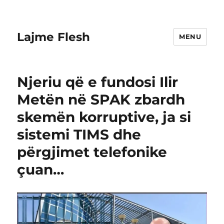
Lajme Flesh
MENU
Njeriu që e fundosi Ilir
Metën në SPAK zbardh
skemën korruptive, ja si
sistemi TIMS dhe
përgjimet telefonike
çuan…