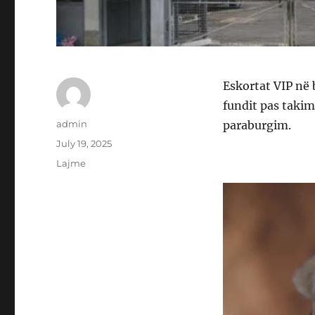
Eskortat VIP në 
fundit pas takim
Author
admin
paraburgim.
Posted
July 19, 2025
on
Categories
Lajme