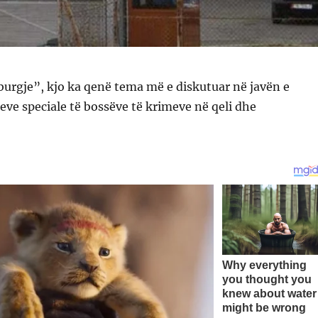
burgje”, kjo ka qenë tema më e diskutuar në javën e
eve speciale të bossëve të krimeve në qeli dhe