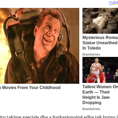
ëto takime speciale dhe a funkasionojnë edhe tek burgu i