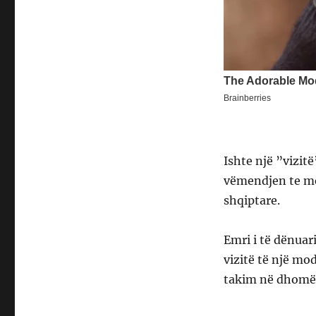
Ishte një ”vizit
vëmendjen te më
shqiptare.
Emri i të dënuar
vizitë të një mod
takim në dhomë 