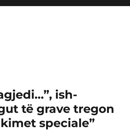
agjedi…”, ish-
gut të grave tregon
akimet speciale”