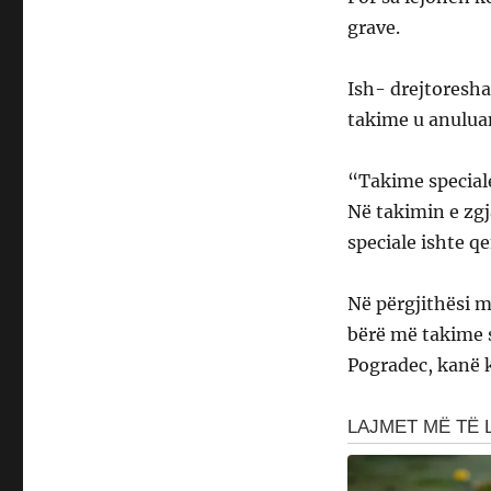
grave.
Ish- drejtoresha
takime u anulua
“Takime speciale
Në takimin e zg
speciale ishte q
Në përgjithësi m
bërë më takime s
Pogradec, kanë 