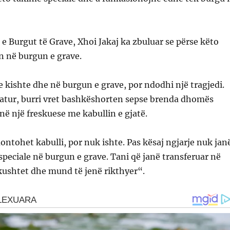
 e Burgut të Grave, Xhoi Jakaj ka zbuluar se përse këto
n në burgun e grave.
 kishte dhe në burgun e grave, por ndodhi një tragjedi.
jatur, burri vret bashkëshorten sepse brenda dhomës
enë një freskuese me kabullin e gjatë.
ontohet kabulli, por nuk ishte. Pas kësaj ngjarje nuk jan
peciale në burgun e grave. Tani që janë transferuar në
kushtet dhe mund të jenë rikthyer“.