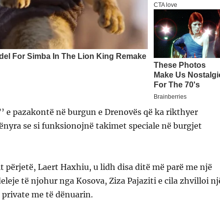
ë’’ e pazakontë në burgun e Drenovës që ka rikthyer
nyra se si funksionojnë takimet speciale në burgjet
it përjetë, Laert Haxhiu, u lidh disa ditë më parë me një
eleje të njohur nga Kosova, Ziza Pajaziti e cila zhvilloi nj
private me të dënuarin.