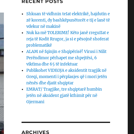
RECENT POSTS
Shkuan të vidhnin teIat elektrikë, hajdutin e
zë korenti, dy bashkëpunëtorët e tij e lanë të
vdekur në makinë
Nuk ka më TOLERIME! Këto janë rreguIIat e
reja të Kodit Rrugor, ja si e pësojnë shoferat
problematikë
ALAM në fqinjin e Shqipërisë! Virusi i Nilit
Perëndimor përhapet me shpejtësi, 6
viktìma dhe 65 të infektuar
Publikohet VIDEOJA e aksidentit tragjik në
Greqi, momenti i përplasjes që i mori jetën
nënës dhe djaΙit shqiptar
EMRAT/ Tragjike, tre shqiptarë humbin
jetën në aksident gjatë kthimit për në
Gjermani
ARCHIVES