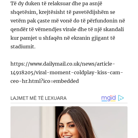
Të dy duken të relaksuar dhe pa asnjë
shqetësim, krejtësisht të pavetëdijshëm se
vetëm pak çaste më vonë do të përfundonin në
qendër të vëmendjes virale dhe të një skandali
kur pamjet u shfaqën në ekranin gjigant të
stadiumit.
https://www.dailymail.co.uk/news/article-
14918205/viral-moment-coldplay-kiss-cam-
ceo-hr.html?ico=embedded