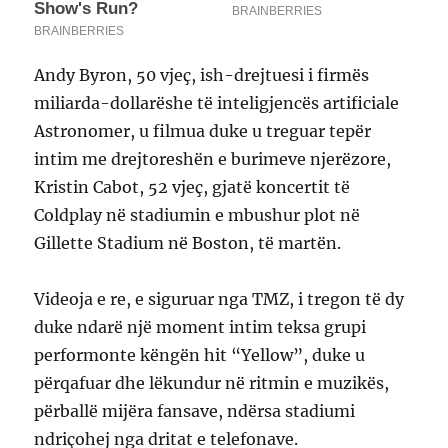
Andy Byron, 50 vjeç, ish-drejtuesi i firmës
miliarda-dollarëshe të inteligjencës artificiale
Astronomer, u filmua duke u treguar tepër
intim me drejtoreshën e burimeve njerëzore,
Kristin Cabot, 52 vjeç, gjatë koncertit të
Coldplay në stadiumin e mbushur plot në
Gillette Stadium në Boston, të martën.
Videoja e re, e siguruar nga TMZ, i tregon të dy
duke ndarë një moment intim teksa grupi
performonte këngën hit “Yellow”, duke u
përqafuar dhe lëkundur në ritmin e muzikës,
përballë mijëra fansave, ndërsa stadiumi
ndriçohej nga dritat e telefonave.