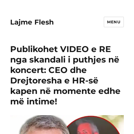
Lajme Flesh
MENU
Publikohet VIDEO e RE
nga skandali i puthjes në
koncert: CEO dhe
Drejtoresha e HR-së
kapen në momente edhe
më intime!