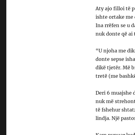
Aty ajo filloi të
ishte ortake me d
Ina rrëfen se u d
nuk donte që ai 
“U njoha me dikë
donte sepse isha
dikë tjetër. Më 
tretë (me bashkëj
Deri 6 muajshe d
nuk më strehont
të fshehur shtat
lindja. Një pasto