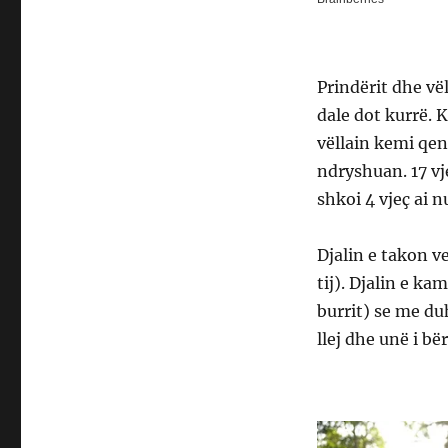
Prindërit dhe v
dale dot kurrë. 
vëllain kemi qenë
ndryshuan. 17 vje
shkoi 4 vjeç ai 
Djalin e takon ve
tij). Djalin e ka
burrit) se me du
llej dhe unë i bër