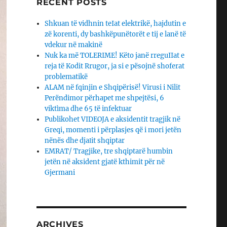
RECENT POSTS
Shkuan të vidhnin teIat elektrikë, hajdutin e
zë korenti, dy bashkëpunëtorët e tij e lanë të
vdekur në makinë
Nuk ka më TOLERIME! Këto janë rreguIIat e
reja të Kodit Rrugor, ja si e pësojnë shoferat
problematikë
ALAM në fqinjin e Shqipërisë! Virusi i Nilit
Perëndimor përhapet me shpejtësi, 6
viktìma dhe 65 të infektuar
Publikohet VIDEOJA e aksidentit tragjik në
Greqi, momenti i përplasjes që i mori jetën
nënës dhe djaΙit shqiptar
EMRAT/ Tragjike, tre shqiptarë humbin
jetën në aksident gjatë kthimit për në
Gjermani
ARCHIVES