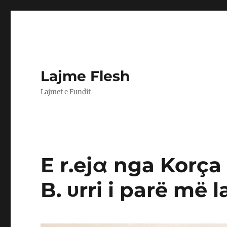
Lajme Flesh
Lajmet e Fundit
E r.ejα nga Korça
B. υrri i parë më 