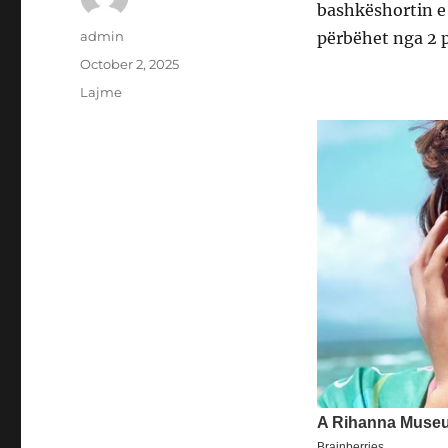
bashkëshortin e 
Author
admin
përbëhet nga 2 p
Posted
October 2, 2025
on
Categories
Lajme