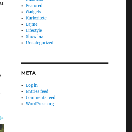
Featured
Gadgets
Kuriozitete
Lajme
Lifestyle
Show biz
Uncategorized
META
e
Log in
a
Entries feed
Comments feed
WordPress.org