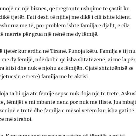
 punojë në një biznes, që tregtonte ushqime të çastit ku
ikë tjetër. Fati desh të njihej me dikë i cili ishte klient.
ashurua me të, por problem ishte familja e djalit, e cila
të merrte për grua një nënë me dy fëmijë.
 tjetër kur erdha në Tiranë. Punoja këtu. Familja e tij n
 me dy fëmijë, ndërkohë që isha shtatëzënë, ai më la për
bra ktisi dhe nuk e njohu as fëmijën. Gjatë shtatzënisë se
etuesin e tretë) familja me br aktisi.
oja ta hi qja atë fëmijë sepse nuk doja një të tretë. Asku
e, fëmijët e mi mbante nena por nuk me fliste. Jua mbaj
zëninë e tretë dhe familja e mësoi vetëm kur isha gati të
re më strehoi.