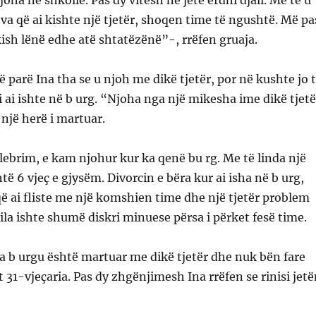
joha në shkollë. Pas dy vitesh në jetë erdhi djali. Me të u
va që ai kishte një tjetër, shoqen time të ngushtë. Më pa
ish lënë edhe atë shtatëzënë”-, rrëfen gruaja.
ë parë Ina tha se u njoh me dikë tjetër, por në kushte jo 
ai ishte në b urg. “Njoha nga një mikesha ime dikë tjetë
ë një herë i martuar.
brim, e kam njohur kur ka qenë bu rg. Me të linda një
është 6 vjeç e gjysëm. Divorcin e bëra kur ai isha në b urg,
ë ai fliste me një komshien time dhe një tjetër problem
cila ishte shumë diskri minuese përsa i përket fesë time.
ga b urgu është martuar me dikë tjetër dhe nuk bën fare
t 31-vjeçaria. Pas dy zhgënjimesh Ina rrëfen se rinisi jet