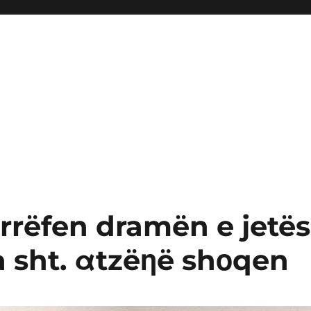
 rrëfen dramën e jetës
la sht. αtzëηë shοqen