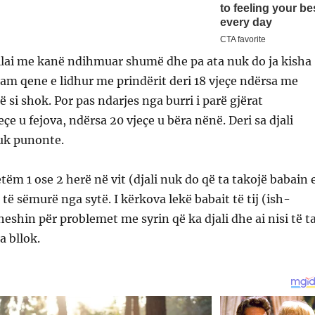
ëllai me kanë ndihmuar shumë dhe pa ata nuk do ja kisha
Kam qene e lidhur me prindërit deri 18 vjeçe ndërsa me
 si shok. Por pas ndarjes nga burri i parë gjërat
çe u fejova, ndërsa 20 vjeçe u bëra nënë. Deri sa djali
nuk punonte.
tëm 1 ose 2 herë në vit (djali nuk do që ta takojë babain 
m të sëmurë nga sytë. I kërkova lekë babait të tij (ish-
heshin për problemet me syrin që ka djali dhe ai nisi të t
a bllok.