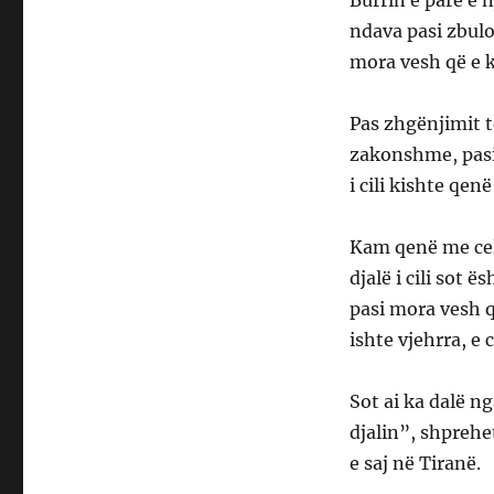
Burrin e parë e n
ndava pasi zbulo
mora vesh që e k
Pas zhgënjimit t
zakonshme, pasi 
i cili kishte qen
Kam qenë me cele
djalë i cili sot 
pasi mora vesh q
ishte vjehrra, e 
Sot ai ka dalë n
djalin”, shprehe
e saj në Tiranë.