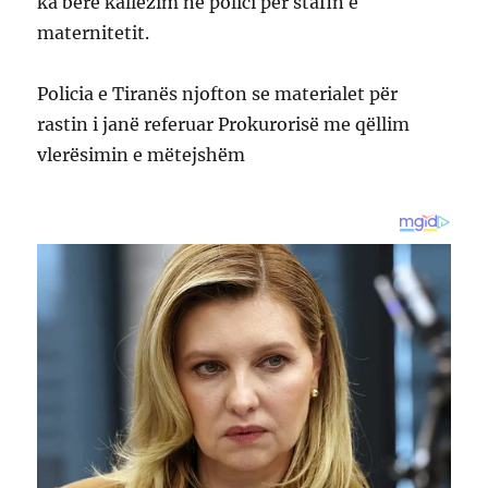
ka bërë kallëzim në polici për stafin e
maternitetit.
Policia e Tiranës njofton se materialet për
rastin i janë referuar Prokurorisë me qëllim
vlerësimin e mëtejshëm