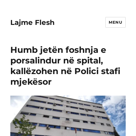
Lajme Flesh
MENU
Humb jetën foshnja e
porsalindur në spital,
kallëzohen në Polici stafi
mjekësor