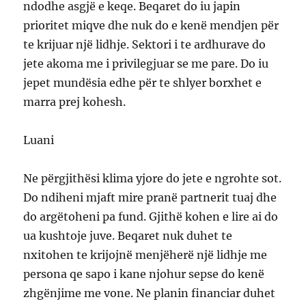
ndodhe asgjë e keqe. Beqaret do iu japin
prioritet miqve dhe nuk do e kenë mendjen për
te krijuar një lidhje. Sektori i te ardhurave do
jete akoma me i privilegjuar se me pare. Do iu
jepet mundësia edhe për te shlyer borxhet e
marra prej kohesh.
Luani
Ne përgjithësi klima yjore do jete e ngrohte sot.
Do ndiheni mjaft mire pranë partnerit tuaj dhe
do argëtoheni pa fund. Gjithë kohen e lire ai do
ua kushtoje juve. Beqaret nuk duhet te
nxitohen te krijojnë menjëherë një lidhje me
persona qe sapo i kane njohur sepse do kenë
zhgënjime me vone. Ne planin financiar duhet