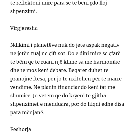
te reflektoni mire para se te bëni çdo lloj
shpenzimi.
Virgjeresha
Ndikimi i planetëve nuk do jete aspak negativ
ne jetën tuaj ne çift sot. Do e dini mire se çfarë
te bëni qe te ruani një klime sa me harmonike
dhe te mos keni debate. Beqaret duhet te
pranojnë ftesa, por jo te nxitohen për te marre
vendime. Ne planin financiar do keni fat me
shumice. Jo vetëm qe do kryeni te gjitha
shpenzimet e menduara, por do hiqni edhe disa
para mënjanë.
Peshorja