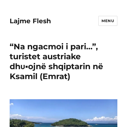
Lajme Flesh
MENU
“Na ngacmoi i pari…”,
turistet austriake
dhυ▪︎ojnë shqiptarin në
Ksamil (Emrat)