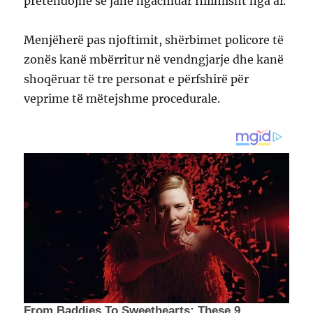
pretendojnë se janë ngacmuar fillimisht nga ai.
Menjëherë pas njoftimit, shërbimet policore të
zonës kanë mbërritur në vendngjarje dhe kanë
shoqëruar të tre personat e përfshirë për
veprime të mëtejshme procedurale.