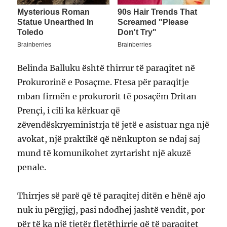
Belinda Balluku është thirrur të paraqitet në
Prokurorinë e Posaçme. Ftesa për paraqitje
mban firmën e prokurorit të posaçëm Dritan
Prençi, i cili ka kërkuar që
zëvendëskryeministrja të jetë e asistuar nga një
avokat, një praktikë që nënkupton se ndaj saj
mund të komunikohet zyrtarisht një akuzë
penale.
Thirrjes së parë që të paraqitej ditën e hënë ajo
nuk iu përgjigj, pasi ndodhej jashtë vendit, por
për të ka një tjetër fletëthirrje që të paraqitet