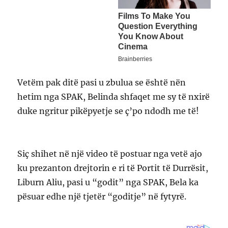
Vetëm pak ditë pasi u zbulua se është nën
hetim nga SPAK, Belinda shfaqet me sy të nxirë
duke ngritur pikëpyetje se ç’po ndodh me të!
Siç shihet në një video të postuar nga vetë ajo
ku prezanton drejtorin e ri të Portit të Durrësit,
Liburn Aliu, pasi u “godit” nga SPAK, Bela ka
pësuar edhe një tjetër “goditje” në fytyrë.