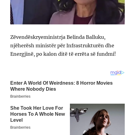
Zëvendëskryeministrja Belinda Balluku,
njëherësh ministër për Infrastrukturën dhe
Energjinë, po kalon ditë të errëta së fundmi!