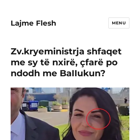
Lajme Flesh
MENU
Zv.kryeministrja shfaqet
me sy të nxirë, çfarë po
ndodh me BaIIukun?