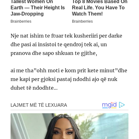
Nje nat ishim te ftuar tek kusheriiri per darke
dhe pasi ai insistoi te qendroj tek ai, un
pranova dhe sapo shkuan te gjithe,
ai me tha”ohh moti e kom prit kete minut”dhe
me kapi per gj0ksi pastaj ndodhi ajo që nuk
duhet të ndodhte…