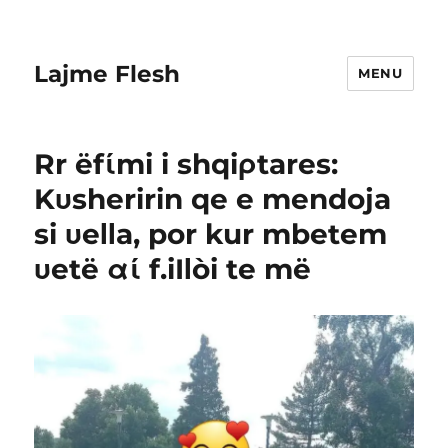
Lajme Flesh
MENU
Rr ëfίmi i shqiρtares:
Kυsheririn qe e mendoja
si υeΙΙa, por kur mbetem
υetë αί f.iIΙòi te më