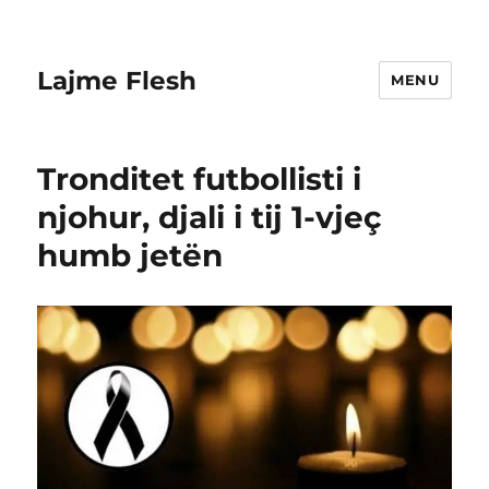
Lajme Flesh
MENU
Tronditet futbollisti i
njohur, djali i tij 1-vjeç
humb jetën