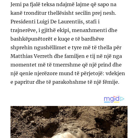
Jemi pa fjalë teksa ndajmë lajme që sapo na
kanë tronditur thellësisht secilin prej nesh.
Presidenti Luigi De Laurentiis, stafi i
trajnerëve, i gjithë ekipi, menaxhmenti dhe
bashkëpunëtorët e kuqe e të bardhëve
shprehin ngushëllimet e tyre më të thella për
Matthias Verreth dhe familjen e tij në një nga
momentet më të tmerrshme që një prind dhe
një qenie njerëzore mund të përjetojë: vdekjen
e papritur dhe të parakohshme të një fëmije.