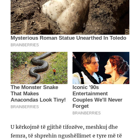
U kërkojmë të gjithë tifozëve, meshkuj dhe
femra, të shprehin ngushëllimet e tyre më të