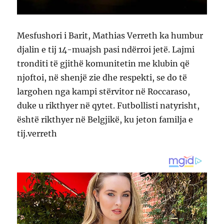
Mesfushori i Barit, Mathias Verreth ka humbur
djalin e tij 14-muajsh pasi ndërroi jetë. Lajmi
tronditi të gjithë komunitetin me klubin që
njoftoi, në shenjë zie dhe respekti, se do të
largohen nga kampi stërvitor në Roccaraso,
duke u rikthyer në qytet. Futbollisti natyrisht,
është rikthyer në Belgjikë, ku jeton familja e
tij.verreth