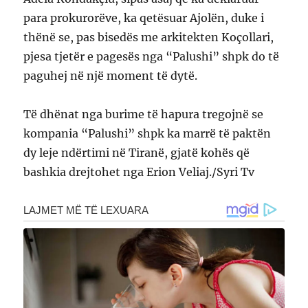
para prokurorëve, ka qetësuar Ajolën, duke i
thënë se, pas bisedës me arkitekten Koçollari,
pjesa tjetër e pagesës nga “Palushi” shpk do të
paguhej në një moment të dytë.
Të dhënat nga burime të hapura tregojnë se
kompania “Palushi” shpk ka marrë të paktën
dy leje ndërtimi në Tiranë, gjatë kohës që
bashkia drejtohet nga Erion Veliaj./Syri Tv