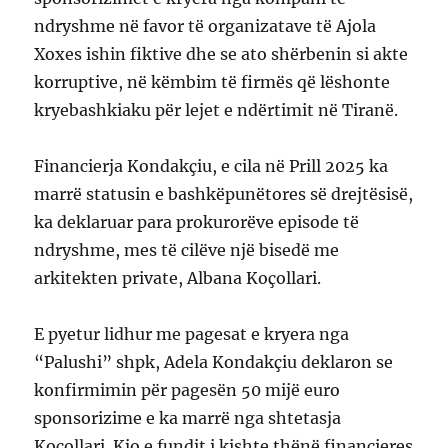
ndryshme në favor të organizatave të Ajola
Xoxes ishin fiktive dhe se ato shërbenin si akte
korruptive, në këmbim të firmës që lëshonte
kryebashkiaku për lejet e ndërtimit në Tiranë.
Financierja Kondakçiu, e cila në Prill 2025 ka
marrë statusin e bashkëpunëtores së drejtësisë,
ka deklaruar para prokurorëve episode të
ndryshme, mes të cilëve një bisedë me
arkitekten private, Albana Koçollari.
E pyetur lidhur me pagesat e kryera nga
“Palushi” shpk, Adela Kondakçiu deklaron se
konfirmimin për pagesën 50 mijë euro
sponsorizime e ka marrë nga shtetasja
Koçollari. Kjo e fundit i kishte thënë financieres