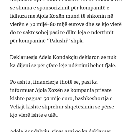
se shuma e sponsorizimit për kompanitë e
lidhura me Ajola Xoxën mund të shkonin në
vlerën e 70 mijë-80 mijë eurove dhe se kjo vlerë
do të saktësohej pasi të dilte leja e ndërtimit
për kompaninë “Palushi” shpk.
Deklaruesja Adela Kondakçiu deklaron se nuk
ka dijeni se për çfarë leje ndërtimi bëhet fjalë.
Po ashtu, financierja thotë se, pasi ka
informuar Ajola Xoxën se kompania private
kishte paguar 50 mijë euro, bashkëshortja e
Veliajt kishte shprehur shqetësimin se përse
kjo vlerë ishte e ulët.
Adela Kondakçiu, sipas asaj që ka deklaruar