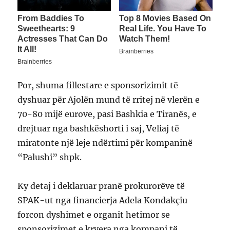
Por, shuma fillestare e sponsorizimit të
dyshuar për Ajolën mund të rritej në vlerën e
70-80 mijë eurove, pasi Bashkia e Tiranës, e
drejtuar nga bashkëshorti i saj, Veliaj të
miratonte një leje ndërtimi për kompaninë
“Palushi” shpk.
Ky detaj i deklaruar pranë prokurorëve të
SPAK-ut nga financierja Adela Kondakçiu
forcon dyshimet e organit hetimor se
sponsorizimet e kryera nga kompani të